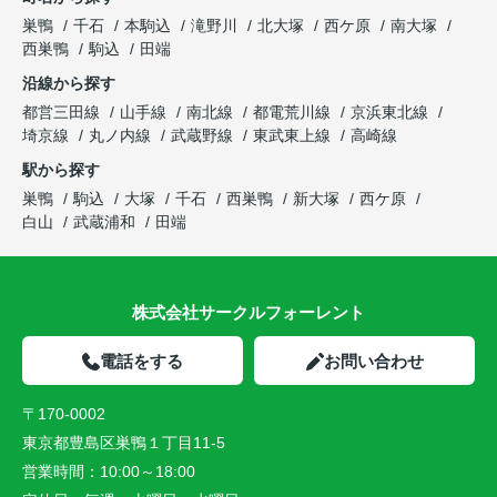
巣鴨
千石
本駒込
滝野川
北大塚
西ケ原
南大塚
西巣鴨
駒込
田端
沿線から探す
都営三田線
山手線
南北線
都電荒川線
京浜東北線
埼京線
丸ノ内線
武蔵野線
東武東上線
高崎線
駅から探す
巣鴨
駒込
大塚
千石
西巣鴨
新大塚
西ケ原
白山
武蔵浦和
田端
株式会社サークルフォーレント
電話をする
お問い合わせ
〒170-0002
東京都豊島区巣鴨１丁目11-5
営業時間：
10:00～18:00