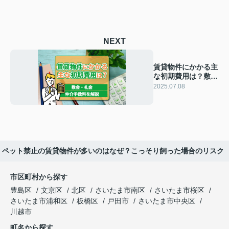
NEXT
賃貸物件にかかる主
な初期費用は？敷
金・礼金・仲介手数
2025.07.08
料を解説
ペット禁止の賃貸物件が多いのはなぜ？こっそり飼った場合のリスク
市区町村から探す
豊島区
文京区
北区
さいたま市南区
さいたま市桜区
さいたま市浦和区
板橋区
戸田市
さいたま市中央区
川越市
町名から探す