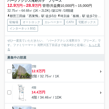
パークアクシス滝野川ラ ブリーズ
12.9
28.9
万円～
万円
管理/共益費10,000円～15,000円
32.75㎡～64.68㎡ (1K～2LDK) /築12年 /18階建
都営三田線「西巣鴨」駅 徒歩5分
埼京線「板橋」駅 徒歩7分
東武
駐輪場
オートロック
エレベーター
CATV
宅配ボックス
インターネット対応
ぜひ一度見ていただきたい、「パークアクシス滝野川ラ ブリーズ」で
す。ファミリーマート 滝野川五丁目店まで徒歩4分と近場に...
もっと見
る
募集中の部屋
2階
12.9万円
2階 / 32.75㎡ / 1K
4階
14.4万円
4階 / 34.46㎡ / 1DK
7階