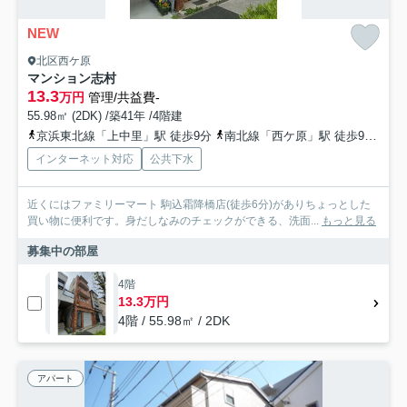
NEW
北区西ケ原
マンション志村
13.3
万円
管理/共益費-
55.98㎡ (2DK) /築41年 /4階建
京浜東北線「上中里」駅 徒歩9分
南北線「西ケ原」駅 徒歩9分
山
インターネット対応
公共下水
近くにはファミリーマート 駒込霜降橋店(徒歩6分)がありちょっとした
買い物に便利です。身だしなみのチェックができる、洗面...
もっと見る
募集中の部屋
4階
13.3万円
4階 / 55.98㎡ / 2DK
アパート