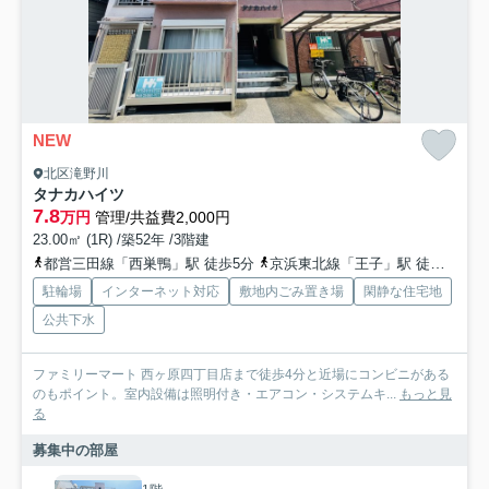
NEW
北区滝野川
タナカハイツ
7.8
万円
管理/共益費2,000円
23.00㎡ (1R) /築52年 /3階建
都営三田線「西巣鴨」駅 徒歩5分
京浜東北線「王子」駅 徒歩14分
駐輪場
インターネット対応
敷地内ごみ置き場
閑静な住宅地
公共下水
ファミリーマート 西ヶ原四丁目店まで徒歩4分と近場にコンビニがある
のもポイント。室内設備は照明付き・エアコン・システムキ...
もっと見
る
募集中の部屋