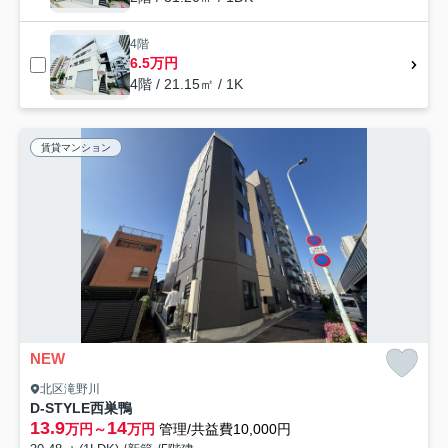
4階
6.5万円
4階 / 21.15㎡ / 1K
賃貸マンション
NEW
北区滝野川
D-STYLE西巣鴨
13.9
14
万円～
万円
管理/共益費10,000円