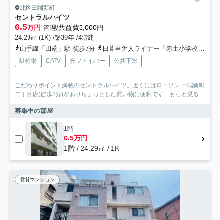
北区田端新町
セントラルハイツ
6.5
万円
管理/共益費3,000円
24.29㎡ (1K) /築39年 /4階建
山手線「田端」駅 徒歩7分
日暮里舎人ライナー「赤土小学校前」駅 徒歩11分
駐輪場
CATV
光ファイバー
公共下水
こだわりポイント満載のセントラルハイツ。近くにはローソン 田端新町
二丁目店(徒歩2分)がありちょっとした買い物に便利です...
もっと見る
募集中の部屋
1階
6.5万円
1階 / 24.29㎡ / 1K
賃貸マンション