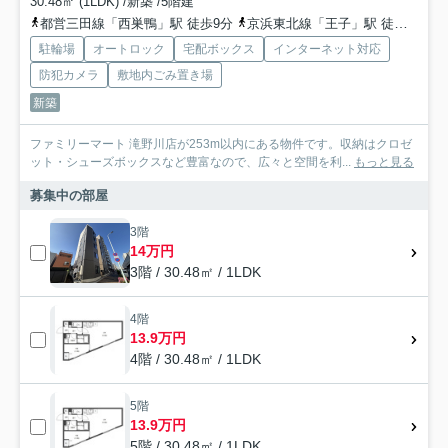
30.48㎡ (1LDK) /新築 /5階建
都営三田線「西巣鴨」駅 徒歩9分
京浜東北線「王子」駅 徒歩12分
駐輪場
オートロック
宅配ボックス
インターネット対応
防犯カメラ
敷地内ごみ置き場
新築
ファミリーマート 滝野川店が253m以内にある物件です。収納はクロゼ
ット・シューズボックスなど豊富なので、広々と空間を利...
もっと見る
募集中の部屋
3階
14万円
3階 / 30.48㎡ / 1LDK
4階
13.9万円
4階 / 30.48㎡ / 1LDK
5階
13.9万円
5階 / 30.48㎡ / 1LDK