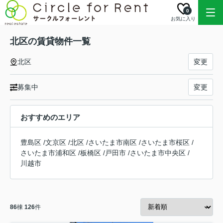
0
お気に入り
北区の賃貸物件一覧
北区
変更
募集中
変更
おすすめのエリア
豊島区
/
文京区
/
北区
/
さいたま市南区
/
さいたま市桜区
/
さいたま市浦和区
/
板橋区
/
戸田市
/
さいたま市中央区
/
川越市
86
棟
126
件