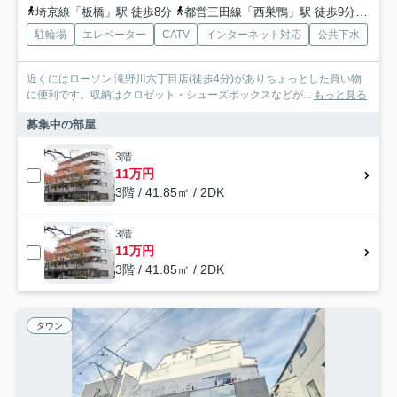
埼京線「板橋」駅 徒歩8分
都営三田線「西巣鴨」駅 徒歩9分
東武
駐輪場
エレベーター
CATV
インターネット対応
公共下水
近くにはローソン 滝野川六丁目店(徒歩4分)がありちょっとした買い物
に便利です。収納はクロゼット・シューズボックスなどが...
もっと見る
募集中の部屋
3階
11万円
3階 / 41.85㎡ / 2DK
3階
11万円
3階 / 41.85㎡ / 2DK
タウン