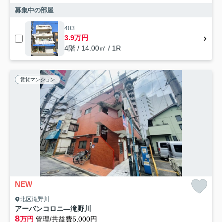
募集中の部屋
403
3.9万円
4階 / 14.00㎡ / 1R
賃貸マンション
NEW
北区滝野川
アーバンコロニ―滝野川
8
万円
管理/共益費5,000円