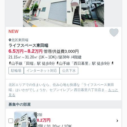
NEW
北区東田端
ライフスペース東田端
6.5
8.2
万円～
万円
管理/共益費3,000円
21.15㎡～31.20㎡ (1K～1DK) /築38年 /4階建
山手線「田端」駅 徒歩8分
山手線「西日暮里」駅 徒歩9分
日暮里
駐輪場
インターネット対応
公共下水
北区エリアでの住まいなら、住み心地も快適な「ライフスペース東田
端」はいかがでしょうか。セブンイレブン 西日暮里六丁目店ま...
もっと
見る
募集中の部屋
2階
8.2万円
2階 / 31.20㎡ / 1DK