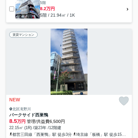
5階
8.2万円
5階 / 21.94㎡ / 1K
賃貸マンション
NEW
北区滝野川
パークサイド西巣鴨
8.5
万円
管理/共益費6,500円
22.15㎡ (1R) /築23年 /12階建
都営三田線「西巣鴨」駅 徒歩3分
埼京線「板橋」駅 徒歩15分
山手