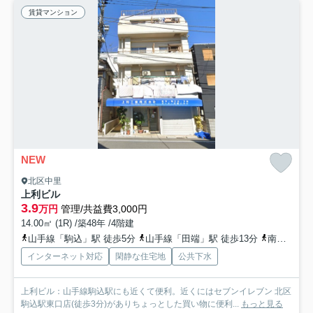
賃貸マンション
NEW
北区中里
上利ビル
3.9
万円
管理/共益費3,000円
14.00㎡ (1R) /築48年 /4階建
山手線「駒込」駅 徒歩5分
山手線「田端」駅 徒歩13分
南北線「西ケ原」駅 徒歩17分
インターネット対応
閑静な住宅地
公共下水
上利ビル：山手線駒込駅にも近くて便利。近くにはセブンイレブン 北区
駒込駅東口店(徒歩3分)がありちょっとした買い物に便利...
もっと見る