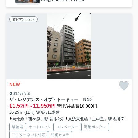
賃貸マンション
NEW
北区西ケ原
ザ・レジデンス・オブ・トーキョー Ｎ15
11.5
11.95
万円～
万円
管理/共益費10,000円
26.25㎡ (1DK) /新築 /11階建
南北線「西ケ原」駅 徒歩2分
京浜東北線「上中里」駅 徒歩7分
山
駐輪場
オートロック
エレベーター
宅配ボックス
インターネット対応
防犯カメラ