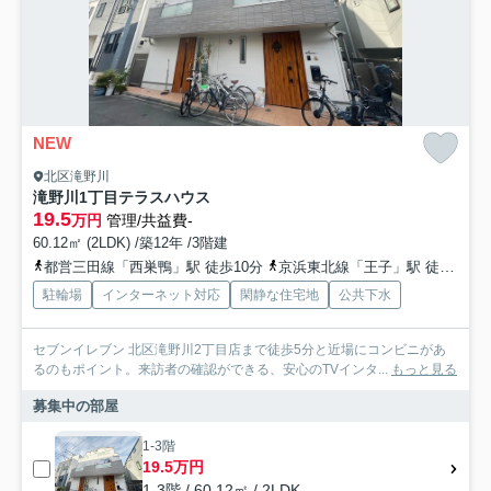
NEW
北区滝野川
滝野川1丁目テラスハウス
19.5
万円
管理/共益費-
60.12㎡ (2LDK) /築12年 /3階建
都営三田線「西巣鴨」駅 徒歩10分
京浜東北線「王子」駅 徒歩14分
駐輪場
インターネット対応
閑静な住宅地
公共下水
セブンイレブン 北区滝野川2丁目店まで徒歩5分と近場にコンビニがあ
るのもポイント。来訪者の確認ができる、安心のTVインタ...
もっと見る
募集中の部屋
1-3階
19.5万円
1-3階 / 60.12㎡ / 2LDK