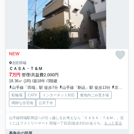
NEW
北区田端
ＣＡＳＡ・Ｔ＆Ｍ
7
万円
管理/共益費2,000円
18.36㎡ (1R) /築18年 /3階建
山手線「田端」駅 徒歩7分
山手線「駒込」駅 徒歩13分
京浜東北線「西日暮里」駅 徒歩13分
駐輪場
CATV
インターネット対応
敷地内ごみ置き場
閑静な住宅地
公共下水
山手線田端駅周辺への引っ越しをお考えなら「ＣＡＳＡ・Ｔ＆Ｍ」。近
くにはファミリーマート 田端一丁目店(徒歩3分)がありち...
もっと見る
募集中の部屋