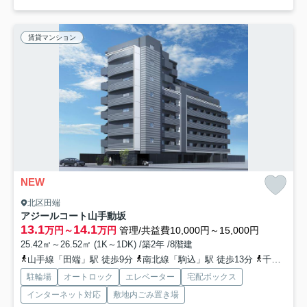
賃貸マンション
NEW
北区田端
アジールコート山手動坂
13.1
14.1
万円～
万円
管理/共益費10,000円～15,000円
25.42㎡～26.52㎡ (1K～1DK) /築2年 /8階建
山手線「田端」駅 徒歩9分
南北線「駒込」駅 徒歩13分
千代田線「西日暮里」駅 徒歩15分
駐輪場
オートロック
エレベーター
宅配ボックス
インターネット対応
敷地内ごみ置き場