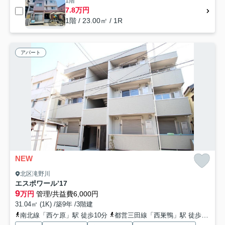
1階
7.8万円
1階 / 23.00㎡ / 1R
アパート
NEW
北区滝野川
エスポワール’17
9
万円
管理/共益費6,000円
31.04㎡ (1K) /築9年 /3階建
南北線「西ケ原」駅 徒歩10分
都営三田線「西巣鴨」駅 徒歩11分