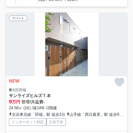
アパート
NEW
北区田端
サンライズヒルズＴ.B
9
万円
管理/共益費-
24.58㎡ (1K) /築14年 /2階建
京浜東北線「田端」駅 徒歩2分
山手線「西日暮里」駅 徒歩9分
山
インターネット対応
公共下水