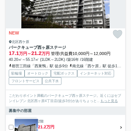
NEW
北区西ケ原
パークキューブ西ヶ原ステージ
17.1
21.2
万円～
万円
管理/共益費10,000円～12,000円
40.20㎡～55.17㎡ (1LDK～2LDK) /築16年 /16階建
都営三田線「西巣鴨」駅 徒歩9分
南北線「西ケ原」駅 徒歩11分
山
駐輪場
オートロック
宅配ボックス
インターネット対応
フロントサービス
公共下水
こだわりポイント満載のパークキューブ西ヶ原ステージ。近くにはセブ
ンイレブン 北区西ヶ原4丁目店(徒歩3分)がありちょっと...
もっと見る
募集中の部屋
2階
21.2万円