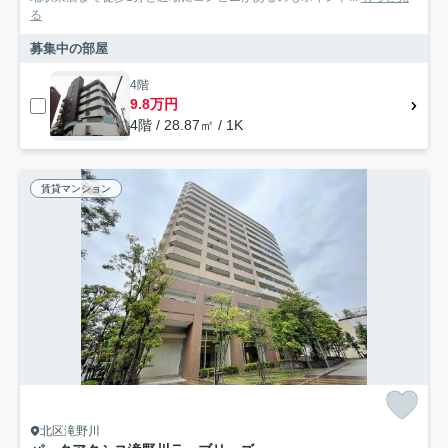
る
募集中の部屋
4階
9.8万円
4階 / 28.87㎡ / 1K
賃貸マンション
北区滝野川