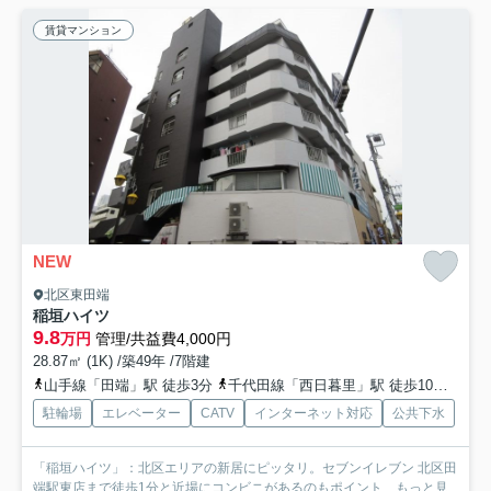
賃貸マンション
NEW
北区東田端
稲垣ハイツ
9.8
万円
管理/共益費4,000円
28.87㎡ (1K) /築49年 /7階建
山手線「田端」駅 徒歩3分
千代田線「西日暮里」駅 徒歩10分
日暮
駐輪場
エレベーター
CATV
インターネット対応
公共下水
「稲垣ハイツ」：北区エリアの新居にピッタリ。セブンイレブン 北区田
端駅東店まで徒歩1分と近場にコンビニがあるのもポイント...
もっと見