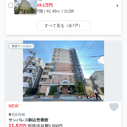
19.1万円
7階 / 41.49㎡ / 1LDK
すべて見る（全7戸）
賃貸マンション
NEW
北区田端
サンパレス駒込壱番館
11.5
万円
管理/共益費5,000円