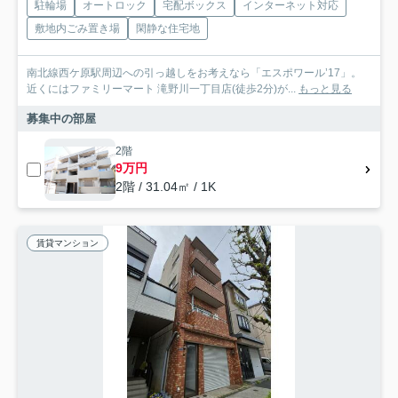
駐輪場
オートロック
宅配ボックス
インターネット対応
敷地内ごみ置き場
閑静な住宅地
南北線西ケ原駅周辺への引っ越しをお考えなら「エスポワール’17」。
近くにはファミリーマート 滝野川一丁目店(徒歩2分)が...
もっと見る
募集中の部屋
2階
9万円
2階 / 31.04㎡ / 1K
賃貸マンション