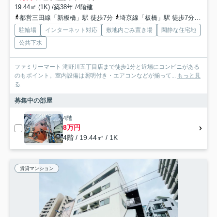
19.44㎡ (1K) /築38年 /4階建
都営三田線「新板橋」駅 徒歩7分
埼京線「板橋」駅 徒歩7分
東武
駐輪場
インターネット対応
敷地内ごみ置き場
閑静な住宅地
公共下水
ファミリーマート 滝野川五丁目店まで徒歩1分と近場にコンビニがある
のもポイント。室内設備は照明付き・エアコンなどが揃って...
もっと見
る
募集中の部屋
4階
8万円
4階 / 19.44㎡ / 1K
賃貸マンション