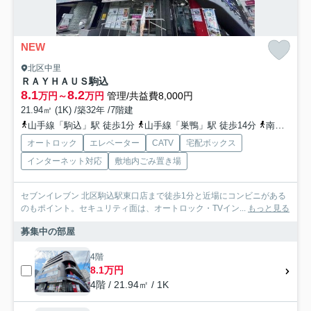
NEW
北区中里
ＲＡＹＨＡＵＳ駒込
8.1
8.2
万円～
万円
管理/共益費8,000円
21.94㎡ (1K) /築32年 /7階建
山手線「駒込」駅 徒歩1分
山手線「巣鴨」駅 徒歩14分
南北線「西ケ原」駅 徒歩16分
オートロック
エレベーター
CATV
宅配ボックス
インターネット対応
敷地内ごみ置き場
セブンイレブン 北区駒込駅東口店まで徒歩1分と近場にコンビニがある
のもポイント。セキュリティ面は、オートロック・TVイン...
もっと見る
募集中の部屋
4階
8.1万円
4階 / 21.94㎡ / 1K