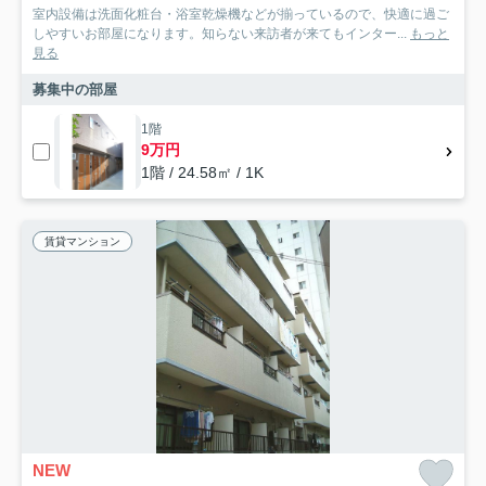
室内設備は洗面化粧台・浴室乾燥機などが揃っているので、快適に過ご
しやすいお部屋になります。知らない来訪者が来てもインター...
もっと
見る
募集中の部屋
1階
9万円
1階 / 24.58㎡ / 1K
賃貸マンション
NEW