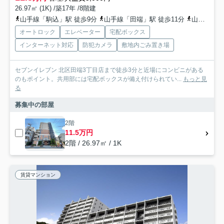
26.97㎡ (1K) /築17年 /8階建
山手線「駒込」駅 徒歩9分
山手線「田端」駅 徒歩11分
山手線「西日暮里」駅 徒歩15分
オートロック
エレベーター
宅配ボックス
インターネット対応
防犯カメラ
敷地内ごみ置き場
セブンイレブン 北区田端3丁目店まで徒歩3分と近場にコンビニがある
のもポイント。共用部には宅配ボックスが備え付けられてい...
もっと見
る
募集中の部屋
2階
11.5万円
2階 / 26.97㎡ / 1K
賃貸マンション