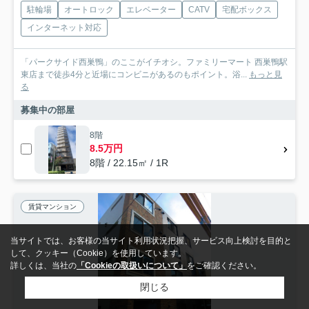
駐輪場
オートロック
エレベーター
CATV
宅配ボックス
インターネット対応
「パークサイド西巣鴨」のここがイチオシ。ファミリーマート 西巣鴨駅
東店まで徒歩4分と近場にコンビニがあるのもポイント。浴...
もっと見
る
募集中の部屋
8階
8.5万円
8階 / 22.15㎡ / 1R
賃貸マンション
当サイトでは、お客様の当サイト利用状況把握、サービス向上検討を目的と
して、クッキー（Cookie）を使用しています。
詳しくは、当社の
「Cookieの取扱いについて」
をご確認ください。
閉じる