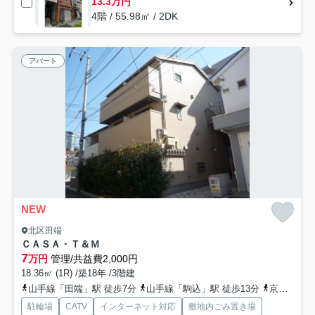
13.3万円
4階 / 55.98㎡ / 2DK
アパート
NEW
北区田端
ＣＡＳＡ・Ｔ＆Ｍ
7
万円
管理/共益費2,000円
18.36㎡ (1R) /築18年 /3階建
山手線「田端」駅 徒歩7分
山手線「駒込」駅 徒歩13分
京浜東北線「西日暮里」駅 徒歩13分
駐輪場
CATV
インターネット対応
敷地内ごみ置き場