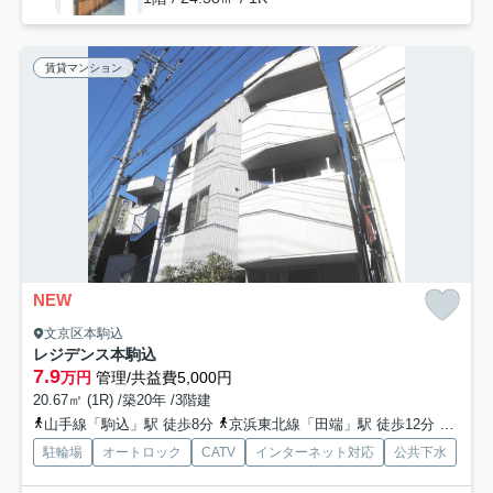
賃貸マンション
NEW
文京区本駒込
レジデンス本駒込
7.9
万円
管理/共益費5,000円
20.67㎡ (1R) /築20年 /3階建
山手線「駒込」駅 徒歩8分
京浜東北線「田端」駅 徒歩12分
山手線
駐輪場
オートロック
CATV
インターネット対応
公共下水