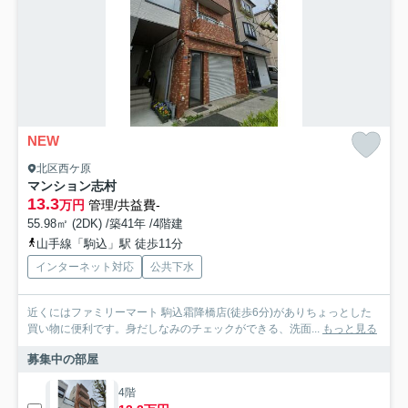
NEW
北区西ケ原
マンション志村
13.3
万円
管理/共益費-
55.98㎡ (2DK) /築41年 /4階建
山手線「駒込」駅 徒歩11分
インターネット対応
公共下水
近くにはファミリーマート 駒込霜降橋店(徒歩6分)がありちょっとした
買い物に便利です。身だしなみのチェックができる、洗面...
もっと見る
募集中の部屋
4階