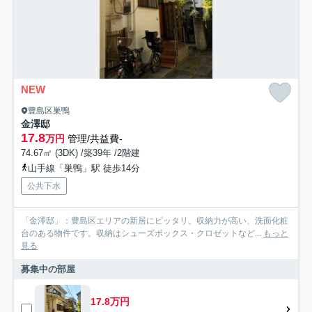
NEW
豊島区巣鴨
金澤邸
17.8
万円
管理/共益費-
74.67㎡ (3DK) /築39年 /2階建
山手線「巣鴨」駅 徒歩14分
公共下水
「金澤邸」：豊島区エリアの新居にピッタリ。収納力が高い、洗面化粧
台のある物件です。収納はシューズボックス・クロゼットなど...
もっと
見る
募集中の部屋
17.8万円