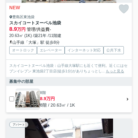
NEW
豊島区東池袋
スカイコートヌーベル池袋
8.9
万円
管理/共益費-
20.63㎡ (1K) /築21年 /11階建
山手線「大塚」駅 徒歩8分
オートロック
エレベーター
インターネット対応
公共下水
スカイコートヌーベル池袋：山手線大塚駅にも近くて便利。近くにはセ
ブンイレブン 東池袋2丁目店(徒歩1分)がありちょっとし...
もっと見る
募集中の部屋
8階
8.9万円
8階 / 20.63㎡ / 1K
アパート