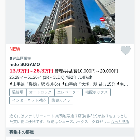
NEW
豊島区巣鴨
nido SUGAMO
13.9
26.3
万円～
万円
管理/共益費10,000円～20,000円
25.29㎡～51.26㎡ (1R～3LDK) /築2年 /14階建
山手線「巣鴨」駅 徒歩6分
山手線「大塚」駅 徒歩15分
南北線「駒込」駅 徒歩17分
駐輪場
オートロック
エレベーター
宅配ボックス
インターネット対応
防犯カメラ
近くにはファミリーマート 巣鴨地蔵通り店(徒歩3分)がありちょっとし
た買い物に便利です。収納はシューズボックス・クロゼッ...
もっと見る
募集中の部屋