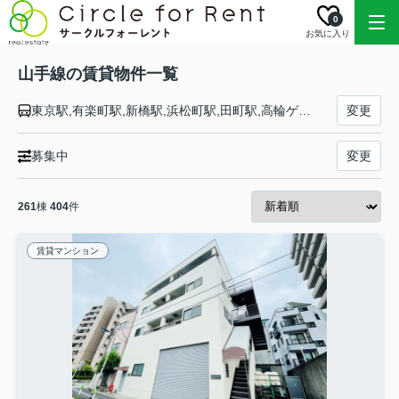
0
お気に入り
山手線の賃貸物件一覧
東京駅,有楽町駅,新橋駅,浜松町駅,田町駅,高輪ゲートウェイ駅,品川駅,大崎駅,五反田駅,目黒駅,恵比寿駅,渋谷駅,原宿駅,代々木駅,新宿駅,新大久保駅,高田馬場駅,目白駅,池袋駅,大塚駅,巣鴨駅,駒込駅,田端駅,西日暮里駅,日暮里駅,鶯谷駅,上野駅,御徒町駅,秋葉原駅,神田駅
変更
募集中
変更
261
棟
404
件
賃貸マンション