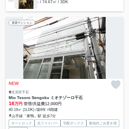
- / 74.67㎡ / 3DK
賃貸マンション
NEW
文京区千石
Mio Tesoro Sengoku ミオテゾーロ千石
16
万円
管理/共益費12,000円
40.19㎡ (1LDK) /築8年 /4階建
山手線「巣鴨」駅 徒歩7分
オートロック
光ファイバー
宅配ボックス
敷地内ごみ置き場