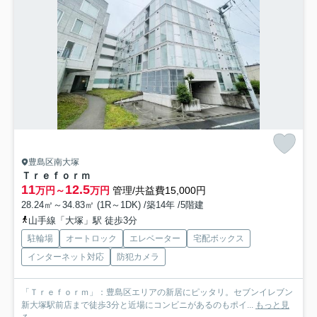
豊島区南大塚
Ｔｒｅｆｏｒｍ
11
12.5
万円～
万円
管理/共益費15,000円
28.24㎡～34.83㎡ (1R～1DK) /築14年 /5階建
山手線「大塚」駅 徒歩3分
駐輪場
オートロック
エレベーター
宅配ボックス
インターネット対応
防犯カメラ
「Ｔｒｅｆｏｒｍ」：豊島区エリアの新居にピッタリ。セブンイレブン
新大塚駅前店まで徒歩3分と近場にコンビニがあるのもポイ...
もっと見