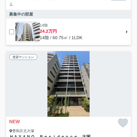
る
募集中の部屋
14階
24.2万円
14階 / 60.75㎡ / 1LDK
賃貸マンション
NEW
豊島区北大塚
ＨＡＹＡＮＯ Ｒｅｓｉｄｅｎｃｅ 大塚