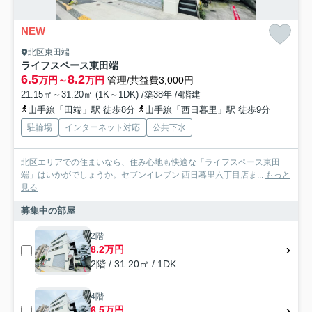
NEW
北区東田端
ライフスペース東田端
6.5
8.2
万円～
万円
管理/共益費3,000円
21.15㎡～31.20㎡ (1K～1DK) /築38年 /4階建
山手線「田端」駅 徒歩8分
山手線「西日暮里」駅 徒歩9分
駐輪場
インターネット対応
公共下水
北区エリアでの住まいなら、住み心地も快適な「ライフスペース東田
端」はいかがでしょうか。セブンイレブン 西日暮里六丁目店ま...
もっと
見る
募集中の部屋
2階
8.2万円
2階 / 31.20㎡ / 1DK
4階
6.5万円