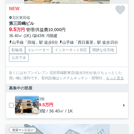
NEW
北区東田端
第三田嶋ビル
9.5
万円
管理/共益費10,000円
36.40㎡ (1K) /築43年 /5階建
山手線「田端」駅 徒歩6分
山手線「西日暮里」駅 徒歩15分
駐輪場
エレベーター
インターネット対応
閑静な住宅地
公共下水
近くにはセブンイレブン 北区田端駅東店(徒歩3分)がありちょっとした
買い物に便利です。室内設備はシステムキッチン・照明付...
もっと見る
募集中の部屋
3階
9.5万円
3階 / 36.40㎡ / 1K
賃貸マンション