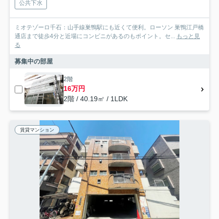
公共下水
ミオテゾーロ千石：山手線巣鴨駅にも近くて便利。ローソン 巣鴨江戸橋
通店まで徒歩4分と近場にコンビニがあるのもポイント。セ...
もっと見
る
募集中の部屋
2階
16万円
2階 / 40.19㎡ / 1LDK
賃貸マンション