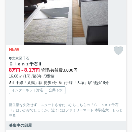
NEW
文京区千石
Ｇｌａｎｚ千石Ⅱ
8
8.1
万円～
万円
管理/共益費3,000円
16.68㎡ (1R) /築8年 /3階建
山手線「巣鴨」駅 徒歩7分
山手線「大塚」駅 徒歩18分
インターネット対応
公共下水
新生活を失敗せず、スタートさせたいならこちらの「Ｇｌａｎｚ千石
Ⅱ」はいかがでしょうか。近くにはファミリーマート 本駒込六...
もっと
見る
募集中の部屋