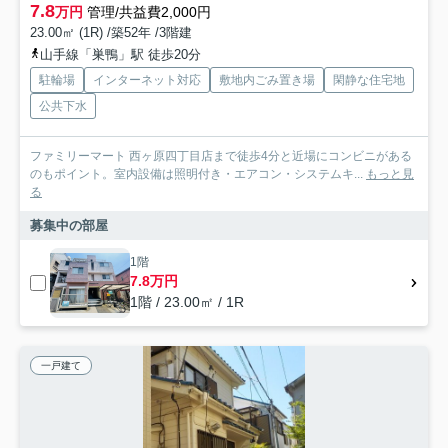
7.8
万円
管理/共益費2,000円
23.00㎡ (1R) /築52年 /3階建
山手線「巣鴨」駅 徒歩20分
駐輪場
インターネット対応
敷地内ごみ置き場
閑静な住宅地
公共下水
ファミリーマート 西ヶ原四丁目店まで徒歩4分と近場にコンビニがある
のもポイント。室内設備は照明付き・エアコン・システムキ...
もっと見
る
募集中の部屋
1階
7.8万円
1階 / 23.00㎡ / 1R
一戸建て