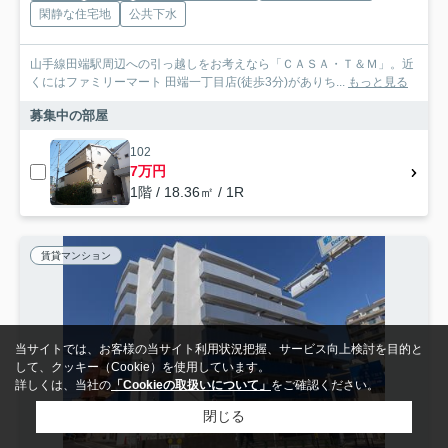
閑静な住宅地
公共下水
山手線田端駅周辺への引っ越しをお考えなら「ＣＡＳＡ・Ｔ＆Ｍ」。近
くにはファミリーマート 田端一丁目店(徒歩3分)がありち...
もっと見る
募集中の部屋
102
7万円
1階 / 18.36㎡ / 1R
賃貸マンション
当サイトでは、お客様の当サイト利用状況把握、サービス向上検討を目的と
して、クッキー（Cookie）を使用しています。
詳しくは、当社の
「Cookieの取扱いについて」
をご確認ください。
閉じる