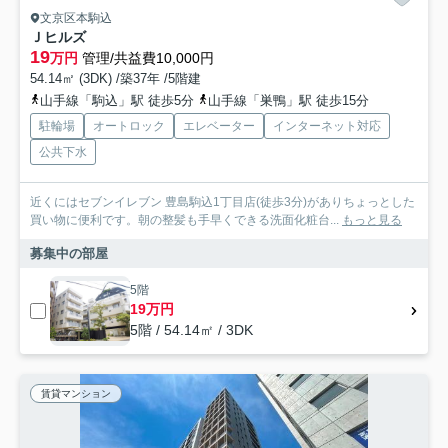
文京区本駒込
Ｊヒルズ
19
万円
管理/共益費10,000円
54.14㎡ (3DK) /築37年 /5階建
山手線「駒込」駅 徒歩5分
山手線「巣鴨」駅 徒歩15分
駐輪場
オートロック
エレベーター
インターネット対応
公共下水
近くにはセブンイレブン 豊島駒込1丁目店(徒歩3分)がありちょっとした
買い物に便利です。朝の整髪も手早くできる洗面化粧台...
もっと見る
募集中の部屋
5階
19万円
5階 / 54.14㎡ / 3DK
賃貸マンション