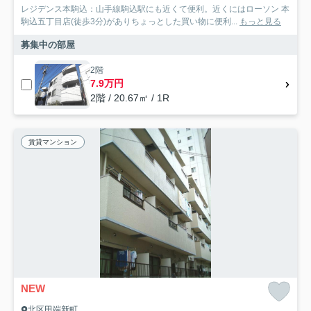
レジデンス本駒込：山手線駒込駅にも近くて便利。近くにはローソン 本
駒込五丁目店(徒歩3分)がありちょっとした買い物に便利...
もっと見る
募集中の部屋
2階
7.9万円
2階 / 20.67㎡ / 1R
賃貸マンション
NEW
北区田端新町