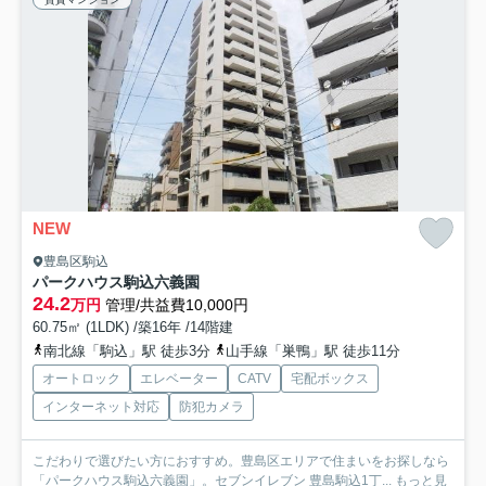
NEW
豊島区駒込
パークハウス駒込六義園
24.2
万円
管理/共益費10,000円
60.75㎡ (1LDK) /築16年 /14階建
南北線「駒込」駅 徒歩3分
山手線「巣鴨」駅 徒歩11分
オートロック
エレベーター
CATV
宅配ボックス
インターネット対応
防犯カメラ
こだわりで選びたい方におすすめ。豊島区エリアで住まいをお探しなら
「パークハウス駒込六義園」。セブンイレブン 豊島駒込1丁...
もっと見