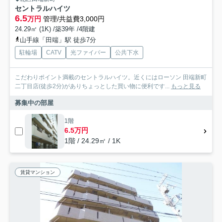
セントラルハイツ
6.5
万円
管理/共益費3,000円
24.29㎡ (1K) /築39年 /4階建
山手線「田端」駅 徒歩7分
駐輪場
CATV
光ファイバー
公共下水
こだわりポイント満載のセントラルハイツ。近くにはローソン 田端新町
二丁目店(徒歩2分)がありちょっとした買い物に便利です...
もっと見る
募集中の部屋
1階
6.5万円
1階 / 24.29㎡ / 1K
賃貸マンション