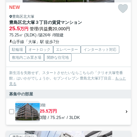
NEW
豊島区北大塚
豊島区北大塚３丁目の賃貸マンション
25.5
万円
管理/共益費20,000円
75.25㎡ (3LDK) /築26年 /8階建
山手線「大塚」駅 徒歩7分
駐輪場
オートロック
エレベーター
インターネット対応
敷地内ごみ置き場
閑静な住宅地
新生活を失敗せず、スタートさせたいならこちらの「クリオ大塚壱番
館」はいかがでしょうか。セブンイレブン 豊島北大塚3丁目店...
もっと
見る
募集中の部屋
3階
25.5万円
3階 / 75.25㎡ / 3LDK
賃貸マンション