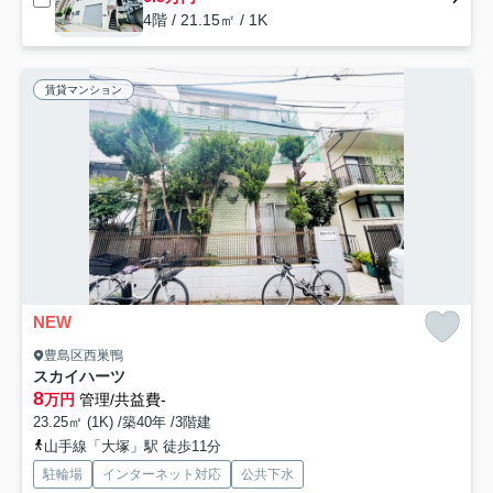
4階 / 21.15㎡ / 1K
賃貸マンション
NEW
豊島区西巣鴨
スカイハーツ
8
万円
管理/共益費-
23.25㎡ (1K) /築40年 /3階建
山手線「大塚」駅 徒歩11分
駐輪場
インターネット対応
公共下水