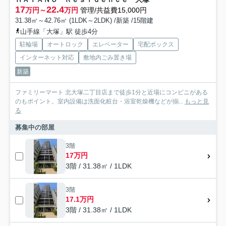
17
22.4
万円～
万円
管理/共益費15,000円
31.38㎡～42.76㎡ (1LDK～2LDK) /新築 /15階建
山手線「大塚」駅 徒歩4分
駐輪場
オートロック
エレベーター
宅配ボックス
インターネット対応
敷地内ごみ置き場
新築
ファミリーマート 北大塚二丁目店まで徒歩1分と近場にコンビニがある
のもポイント。室内設備は洗面化粧台・浴室乾燥機などが揃...
もっと見
る
募集中の部屋
3階
17万円
3階 / 31.38㎡ / 1LDK
3階
17.1万円
3階 / 31.38㎡ / 1LDK