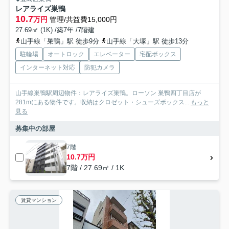
レアライズ巣鴨
10.7
万円
管理/共益費15,000円
27.69㎡ (1K) /築7年 /7階建
山手線「巣鴨」駅 徒歩9分
山手線「大塚」駅 徒歩13分
駐輪場
オートロック
エレベーター
宅配ボックス
インターネット対応
防犯カメラ
山手線巣鴨駅周辺物件：レアライズ巣鴨。ローソン 巣鴨四丁目店が
281mにある物件です。収納はクロゼット・シューズボックス...
もっと
見る
募集中の部屋
7階
10.7万円
7階 / 27.69㎡ / 1K
賃貸マンション