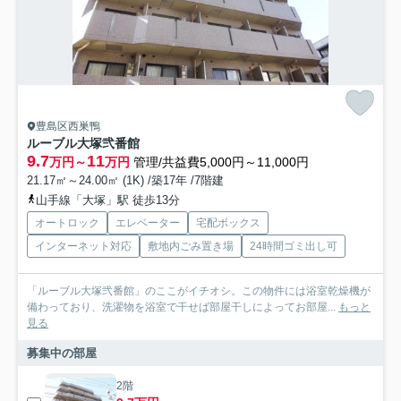
豊島区西巣鴨
ルーブル大塚弐番館
9.7
11
万円～
万円
管理/共益費5,000円～11,000円
21.17㎡～24.00㎡ (1K) /築17年 /7階建
山手線「大塚」駅 徒歩13分
オートロック
エレベーター
宅配ボックス
インターネット対応
敷地内ごみ置き場
24時間ゴミ出し可
「ルーブル大塚弐番館」のここがイチオシ。この物件には浴室乾燥機が
備わっており、洗濯物を浴室で干せば部屋干しによってお部屋...
もっと
見る
募集中の部屋
2階