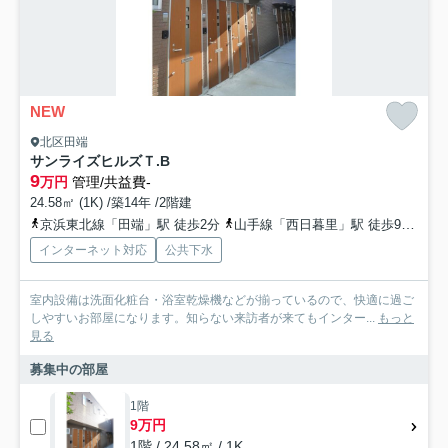
NEW
北区田端
サンライズヒルズＴ.B
9
万円
管理/共益費-
24.58㎡ (1K) /築14年 /2階建
京浜東北線「田端」駅 徒歩2分
山手線「西日暮里」駅 徒歩9分
山
インターネット対応
公共下水
室内設備は洗面化粧台・浴室乾燥機などが揃っているので、快適に過ご
しやすいお部屋になります。知らない来訪者が来てもインター...
もっと
見る
募集中の部屋
1階
9万円
1階 / 24.58㎡ / 1K