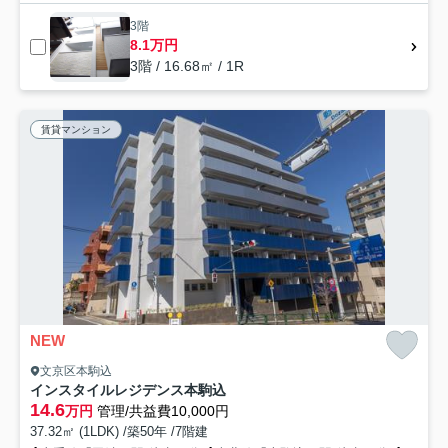
3階
8.1万円
3階 / 16.68㎡ / 1R
賃貸マンション
NEW
文京区本駒込
インスタイルレジデンス本駒込
14.6
万円
管理/共益費10,000円
37.32㎡ (1LDK) /築50年 /7階建