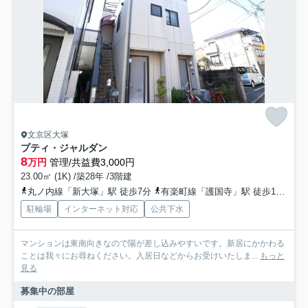
文京区大塚
プティ・ジャルダン
8
万円
管理/共益費3,000円
23.00㎡ (1K) /築28年 /3階建
丸ノ内線「新大塚」駅 徒歩7分
有楽町線「護国寺」駅 徒歩12分
山
駐輪場
インターネット対応
公共下水
マンションは東南向きなので陽が差し込みやすいです。新居にかかわる
ことは我々にお尋ねください。入居日などからお受けいたしま...
もっと
見る
募集中の部屋