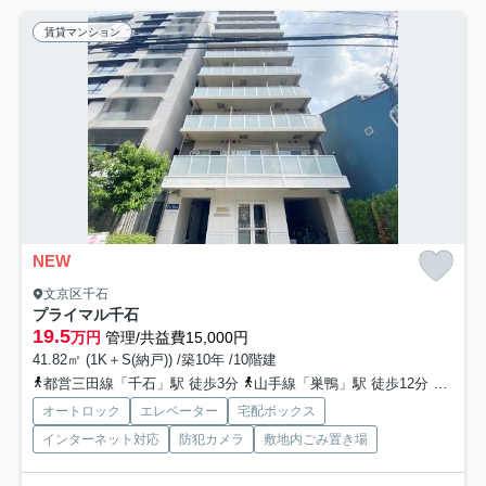
賃貸マンション
NEW
文京区千石
プライマル千石
19.5
万円
管理/共益費15,000円
41.82㎡ (1K＋S(納戸)) /築10年 /10階建
都営三田線「千石」駅 徒歩3分
山手線「巣鴨」駅 徒歩12分
南北線
オートロック
エレベーター
宅配ボックス
インターネット対応
防犯カメラ
敷地内ごみ置き場