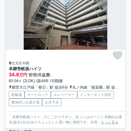
文京区本郷
本郷壱岐坂ハイツ
34.8
万円
管理/共益費-
60.04㎡ (2LDK) /築44年 /10階建
都営大江戸線「春日」駅 徒歩6分
丸ノ内線「後楽園」駅 徒歩8分
駐輪場
オートロック
エレベーター
インターネット対応
敷地内ごみ置き場
公共下水
「本郷壱岐坂ハイツ」のここがイチオシ。近くにはローソン 本郷白山通
店(徒歩1分)がありちょっとした買い物に便利です。共用...
もっと見る