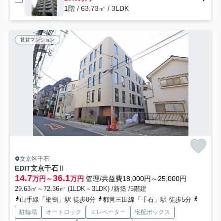
1階 / 63.73㎡ / 3LDK
賃貸マンション
文京区千石
EDIT文京千石Ⅱ
14.7
36.1
万円～
万円
管理/共益費18,000円～25,000円
29.63㎡～72.36㎡ (1LDK～3LDK) /新築 /5階建
山手線「巣鴨」駅 徒歩8分
都営三田線「千石」駅 徒歩5分
南北線「
駐輪場
オートロック
エレベーター
宅配ボックス