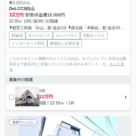
文京区白山
DeLCCS白山
12
万円
管理/共益費15,000円
22.55㎡ (1R) /築3年 /12階建
都営三田線「白山」駅 徒歩1分
南北線「本駒込」駅 徒歩10分
南北
駐輪場
オートロック
エレベーター
宅配ボックス
インターネット対応
敷地内ごみ置き場
こだわりポイント満載のＤｅＬＣＣＳ白山。セブンイレブン 文京白山駅
前店まで徒歩2分と近場にコンビニがあるのもポイント。セ...
もっと見
る
募集中の部屋
6階
12万円
6階 / 22.55㎡ / 1R
賃貸マンション