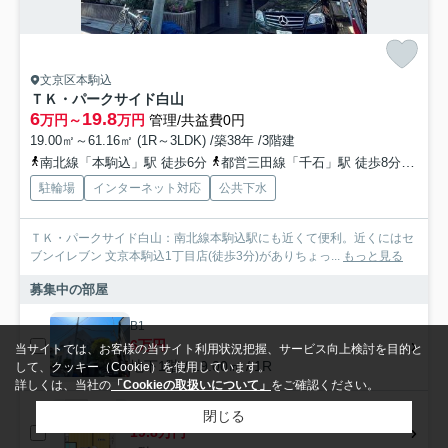
文京区本駒込
ＴＫ・パークサイド白山
6
19.8
万円～
万円
管理/共益費0円
19.00㎡～61.16㎡ (1R～3LDK) /築38年 /3階建
南北線「本駒込」駅 徒歩6分
都営三田線「千石」駅 徒歩8分
都営
駐輪場
インターネット対応
公共下水
ＴＫ・パークサイド白山：南北線本駒込駅にも近くて便利。近くにはセ
ブンイレブン 文京本駒込1丁目店(徒歩3分)がありちょっ...
もっと見る
募集中の部屋
B1
6万円
当サイトでは、お客様の当サイト利用状況把握、サービス向上検討を目的と
地下1階 / 19.00㎡ / 1R
して、クッキー（Cookie）を使用しています。
詳しくは、当社の
「Cookieの取扱いについて」
をご確認ください。
1階
閉じる
19.8万円