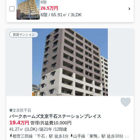
6階
26.5万円
6階 / 65.91㎡ / 3LDK
賃貸マンション
文京区千石
パークホームズ文京千石ステーションプレイス
19.4
万円
管理/共益費10,000円
41.27㎡ (1LDK) /築21年 /12階建
都営三田線「千石」駅 徒歩1分
山手線「巣鴨」駅 徒歩10分
南北線