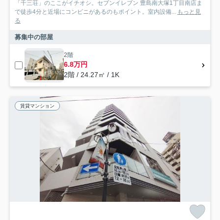
「千三荘」のここがイチオシ。セブンイレブン 豊島南大塚1丁目南店ま
で徒歩4分と近場にコンビニがあるのもポイント。室内設備...
もっと見
る
募集中の部屋
2階
6.8万円
2階 / 24.27㎡ / 1K
賃貸マンション