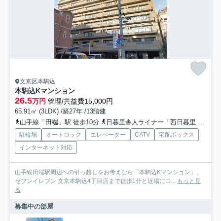
文京区本駒込
本駒込Kマンション
26.5
万円
管理/共益費15,000円
65.91㎡ (3LDK) /築27年 /13階建
山手線「田端」駅 徒歩10分
日暮里舎人ライナー「西日暮里」駅 徒歩12分
駐輪場
オートロック
エレベーター
CATV
宅配ボックス
インターネット対応
山手線田端駅周辺への引っ越しをお考えなら「本駒込Kマンション」。
セブンイレブン 文京本駒込4丁目店まで徒歩1分と近場にコ...
もっと見
る
募集中の部屋