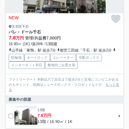
NEW
文京区千石
パレ・ドール千石
7.8
万円
管理/共益費7,000円
16.90㎡ (1K) /築28年 /13階建
山手線「巣鴨」駅 徒歩7分
都営三田線「千石」駅 徒歩2分
山手線「
駐輪場
オートロック
エレベーター
宅配ボックス
インターネット対応
敷地内ごみ置き場
ファミリーマート 本駒込六丁目店まで徒歩2分と近場にコンビニがある
のもポイント。収納はシューズボックス・クロゼットなどが...
もっと見
る
募集中の部屋
13階
7.8万円
13階 / 16.90㎡ / 1K