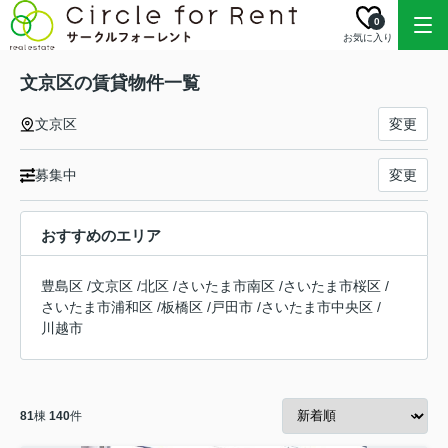
0
お気に入り
文京区の賃貸物件一覧
文京区
変更
募集中
変更
おすすめのエリア
豊島区
/
文京区
/
北区
/
さいたま市南区
/
さいたま市桜区
/
さいたま市浦和区
/
板橋区
/
戸田市
/
さいたま市中央区
/
川越市
81
棟
140
件