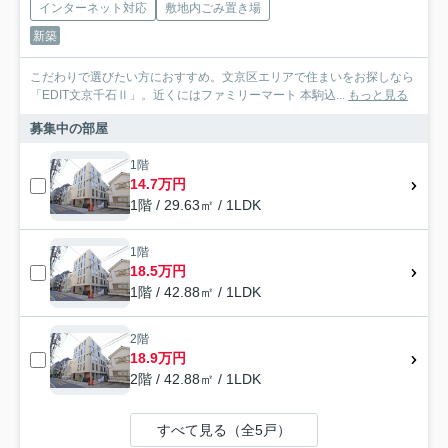
インターネット対応
敷地内ごみ置き場
新築
こだわりで選びたい方におすすめ。文京区エリアで住まいをお探しなら
「EDIT文京千石Ⅱ」。近くにはファミリーマート 本駒込...
もっと見る
募集中の部屋
1階
14.7万円
1階 / 29.63㎡ / 1LDK
1階
18.5万円
1階 / 42.88㎡ / 1LDK
2階
18.9万円
2階 / 42.88㎡ / 1LDK
すべて見る（全5戸）