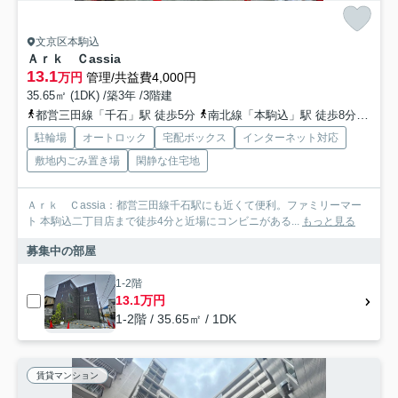
文京区本駒込
Ａｒｋ Ｃassia
13.1
万円
管理/共益費4,000円
35.65㎡ (1DK) /築3年 /3階建
都営三田線「千石」駅 徒歩5分
南北線「本駒込」駅 徒歩8分
山手
駐輪場
オートロック
宅配ボックス
インターネット対応
敷地内ごみ置き場
閑静な住宅地
Ａｒｋ Ｃassia：都営三田線千石駅にも近くて便利。ファミリーマー
ト 本駒込二丁目店まで徒歩4分と近場にコンビニがある...
もっと見る
募集中の部屋
1-2階
13.1万円
1-2階 / 35.65㎡ / 1DK
賃貸マンション