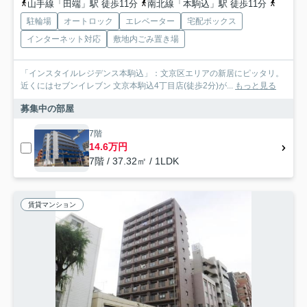
山手線「田端」駅 徒歩11分
南北線「本駒込」駅 徒歩11分
千代田
駐輪場
オートロック
エレベーター
宅配ボックス
インターネット対応
敷地内ごみ置き場
「インスタイルレジデンス本駒込」：文京区エリアの新居にピッタリ。
近くにはセブンイレブン 文京本駒込4丁目店(徒歩2分)が...
もっと見る
募集中の部屋
7階
14.6万円
7階 / 37.32㎡ / 1LDK
賃貸マンション