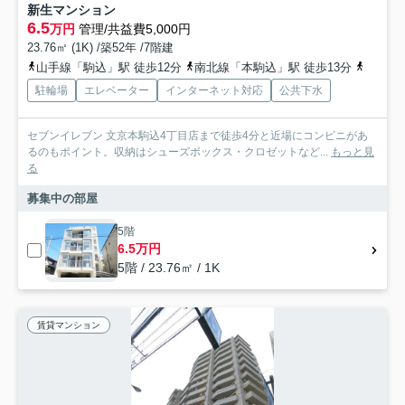
新生マンション
6.5
万円
管理/共益費5,000円
23.76㎡ (1K) /築52年 /7階建
山手線「駒込」駅 徒歩12分
南北線「本駒込」駅 徒歩13分
山手線
駐輪場
エレベーター
インターネット対応
公共下水
セブンイレブン 文京本駒込4丁目店まで徒歩4分と近場にコンビニがあ
るのもポイント。収納はシューズボックス・クロゼットなど...
もっと見
る
募集中の部屋
5階
6.5万円
5階 / 23.76㎡ / 1K
賃貸マンション