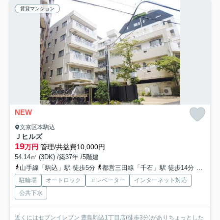
賃貸マンション
NEW
文京区本駒込
Ｊヒルズ
19
万円
管理/共益費10,000円
54.14㎡ (3DK) /築37年 /5階建
山手線「駒込」駅 徒歩5分
都営三田線「千石」駅 徒歩14分
山手線
駐輪場
オートロック
エレベーター
インターネット対応
公共下水
近くにはセブンイレブン 豊島駒込1丁目店(徒歩3分)がありちょっとした