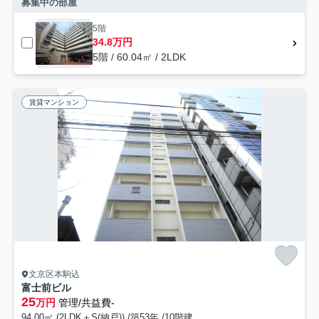
募集中の部屋
5階
34.8万円
5階 / 60.04㎡ / 2LDK
賃貸マンション
文京区本駒込
富士前ビル
25
万円
管理/共益費-
94.00㎡ (2LDK＋S(納戸)) /築53年 /10階建