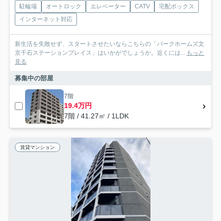
駐輪場
オートロック
エレベーター
CATV
宅配ボックス
インターネット対応
新生活を失敗せず、スタートさせたいならこちらの「パークホームズ文
京千石ステーションプレイス」はいかがでしょうか。近くには...
もっと
見る
募集中の部屋
7階
19.4万円
7階 / 41.27㎡ / 1LDK
賃貸マンション