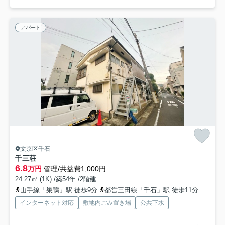
アパート
文京区千石
千三荘
6.8
万円
管理/共益費1,000円
24.27㎡ (1K) /築54年 /2階建
山手線「巣鴨」駅 徒歩9分
都営三田線「千石」駅 徒歩11分
丸ノ内
インターネット対応
敷地内ごみ置き場
公共下水