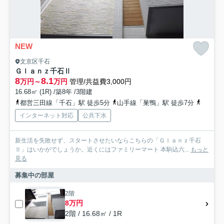
NEW
文京区千石
Ｇｌａｎｚ千石Ⅱ
8
8.1
万円～
万円
管理/共益費3,000円
16.68㎡ (1R) /築8年 /3階建
都営三田線「千石」駅 徒歩5分
山手線「巣鴨」駅 徒歩7分
山手線「
インターネット対応
公共下水
新生活を失敗せず、スタートさせたいならこちらの「Ｇｌａｎｚ千石
Ⅱ」はいかがでしょうか。近くにはファミリーマート 本駒込六...
もっと
見る
募集中の部屋
2階
8万円
2階 / 16.68㎡ / 1R