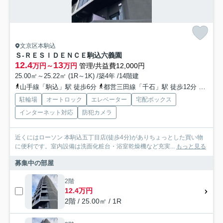
文京区本駒込
Ｓ-ＲＥＳＩＤＥＮＣＥ駒込六義園
12.4
13
万円～
万円
管理/共益費12,000円
25.00㎡～25.22㎡ (1R～1K) /築4年 /14階建
山手線「駒込」駅 徒歩6分
都営三田線「千石」駅 徒歩12分
山手線
駐輪場
オートロック
エレベーター
宅配ボックス
インターネット対応
防犯カメラ
近くにはローソン 本駒込五丁目店(徒歩4分)がありちょっとした買い物
に便利です。室内設備は洗面化粧台・浴室乾燥機など充実...
もっと見る
募集中の部屋
2階
12.4万円
2階 / 25.00㎡ / 1R