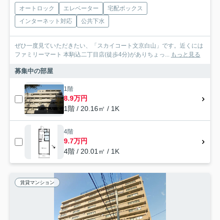
オートロック
エレベーター
宅配ボックス
インターネット対応
公共下水
ぜひ一度見ていただきたい、「スカイコート文京白山」です。近くには
ファミリーマート 本駒込二丁目店(徒歩4分)がありちょっ...
もっと見る
募集中の部屋
1階
8.9万円
1階 / 20.16㎡ / 1K
4階
9.7万円
4階 / 20.01㎡ / 1K
賃貸マンション