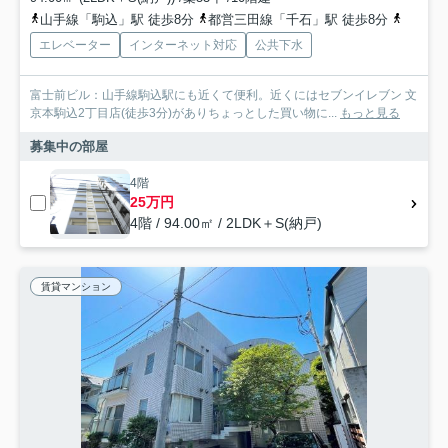
山手線「駒込」駅 徒歩8分
都営三田線「千石」駅 徒歩8分
南北線
エレベーター
インターネット対応
公共下水
富士前ビル：山手線駒込駅にも近くて便利。近くにはセブンイレブン 文
京本駒込2丁目店(徒歩3分)がありちょっとした買い物に...
もっと見る
募集中の部屋
4階
25万円
4階 / 94.00㎡ / 2LDK＋S(納戸)
賃貸マンション