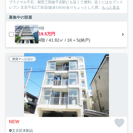
プライマル千石：都営三田線千石駅にも近くて便利。近くにはセブンイ
レブン 文京千石1丁目店(徒歩1分)がありちょっとした買...
もっと見る
募集中の部屋
4階
19.5万円
4階 / 41.82㎡ / 1K＋S(納戸)
賃貸マンション
NEW
文京区本駒込