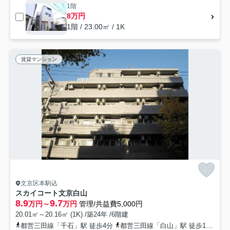
1階
8万円
1階 / 23.00㎡ / 1K
賃貸マンション
文京区本駒込
スカイコート文京白山
8.9
9.7
万円～
万円
管理/共益費5,000円
20.01㎡～20.16㎡ (1K) /築24年 /6階建
都営三田線「千石」駅 徒歩4分
都営三田線「白山」駅 徒歩11分
南