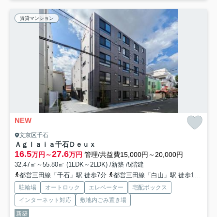
賃貸マンション
NEW
文京区千石
Ａｇｌａｉａ千石Ｄｅｕｘ
16.5
27.6
万円～
万円
管理/共益費15,000円～20,000円
32.47㎡～55.80㎡ (1LDK～2LDK) /新築 /5階建
都営三田線「千石」駅 徒歩7分
都営三田線「白山」駅 徒歩13分
丸
駐輪場
オートロック
エレベーター
宅配ボックス
インターネット対応
敷地内ごみ置き場
新築