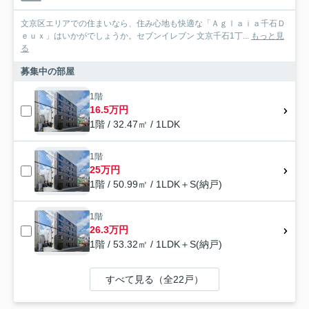
文京区エリアでの住まいなら、住み心地も快適な「Ａｇｌａｉａ千石Ｄ
ｅｕｘ」はいかがでしょうか。セブンイレブン 文京千石1丁...
もっと見
る
募集中の部屋
1階
16.5万円
1階 / 32.47㎡ / 1LDK
1階
25万円
1階 / 50.99㎡ / 1LDK＋S(納戸)
1階
26.3万円
1階 / 53.32㎡ / 1LDK＋S(納戸)
すべて見る（全22戸）