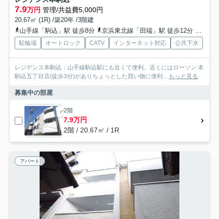
7.9
万円
管理/共益費5,000円
20.67㎡ (1R) /築20年 /3階建
山手線「駒込」駅 徒歩8分
京浜東北線「田端」駅 徒歩12分
山手線
駐輪場
オートロック
CATV
インターネット対応
公共下水
レジデンス本駒込：山手線駒込駅にも近くて便利。近くにはローソン 本
駒込五丁目店(徒歩3分)がありちょっとした買い物に便利...
もっと見る
募集中の部屋
2階
7.9万円
2階 / 20.67㎡ / 1R
アパート