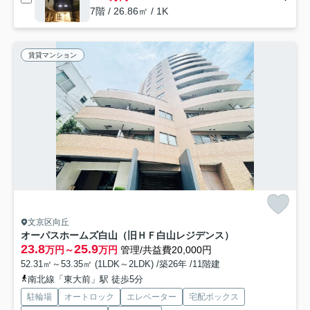
7階 / 26.86㎡ / 1K
賃貸マンション
文京区向丘
オーパスホームズ白山（旧ＨＦ白山レジデンス）
23.8
25.9
万円～
万円
管理/共益費20,000円
52.31㎡～53.35㎡ (1LDK～2LDK) /築26年 /11階建
南北線「東大前」駅 徒歩5分
駐輪場
オートロック
エレベーター
宅配ボックス