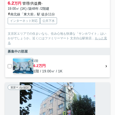
6.2
万円
管理/共益費-
19.00㎡ (1K) /築48年 /2階建
南北線「東大前」駅 徒歩11分
インターネット対応
公共下水
文京区エリアでの住まいなら、住み心地も快適な「サンホワイト」はい
かがでしょうか。近くにはファミリーマート 文京白山駅前店...
もっと見
る
募集中の部屋
1階
6.2万円
1階 / 19.00㎡ / 1K
賃貸マンション