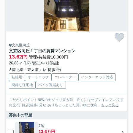
文京区向丘
文京区向丘１丁目の賃貸マンション
13.6
万円
管理/共益費10,000円
26.86㎡ (1K) /築11年 /13階建
南北線「東大前」駅 徒歩2分
駐輪場
オートロック
エレベーター
インターネット対応
閑静な住宅地
バイク置場あり
こだわりポイント満載のセジョリ東大前。近くにはセブンイレブン 文京
向丘2丁目店(徒歩1分)がありちょっとした買い物に便利...
もっと見る
募集中の部屋
7階
13.6万円