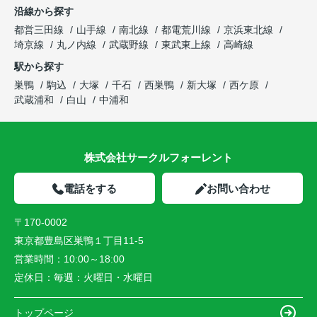
沿線から探す
都営三田線
山手線
南北線
都電荒川線
京浜東北線
埼京線
丸ノ内線
武蔵野線
東武東上線
高崎線
駅から探す
巣鴨
駒込
大塚
千石
西巣鴨
新大塚
西ケ原
武蔵浦和
白山
中浦和
株式会社サークルフォーレント
電話をする
お問い合わせ
〒170-0002
東京都豊島区巣鴨１丁目11-5
営業時間：
10:00～18:00
定休日：
毎週：火曜日・水曜日
トップページ