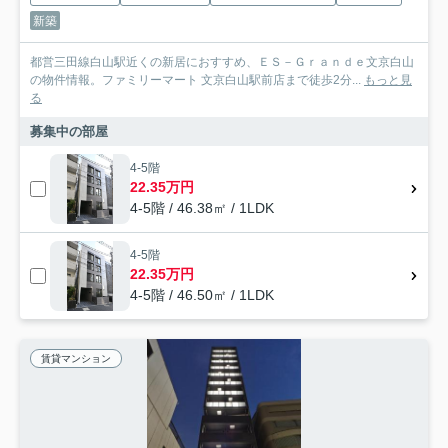
新築
都営三田線白山駅近くの新居におすすめ、ＥＳ－Ｇｒａｎｄｅ文京白山
の物件情報。ファミリーマート 文京白山駅前店まで徒歩2分...
もっと見
る
募集中の部屋
4-5階
22.35万円
4-5階 / 46.38㎡ / 1LDK
4-5階
22.35万円
4-5階 / 46.50㎡ / 1LDK
賃貸マンション