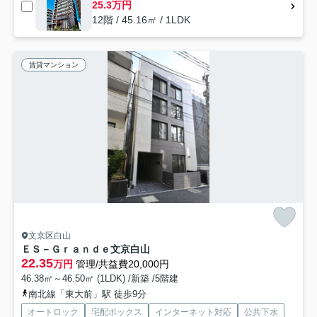
25.3万円
12階 / 45.16㎡ / 1LDK
賃貸マンション
文京区白山
ＥＳ－Ｇｒａｎｄｅ文京白山
22.35
万円
管理/共益費20,000円
46.38㎡～46.50㎡ (1LDK) /新築 /5階建
南北線「東大前」駅 徒歩9分
オートロック
宅配ボックス
インターネット対応
公共下水