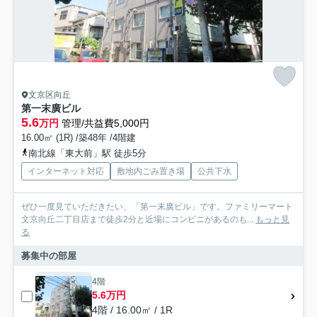
文京区向丘
第一末廣ビル
5.6
万円
管理/共益費5,000円
16.00㎡ (1R) /築48年 /4階建
南北線「東大前」駅 徒歩5分
インターネット対応
敷地内ごみ置き場
公共下水
ぜひ一度見ていただきたい、「第一末廣ビル」です。ファミリーマート
文京向丘二丁目店まで徒歩2分と近場にコンビニがあるのも...
もっと見
る
募集中の部屋
4階
5.6万円
4階 / 16.00㎡ / 1R