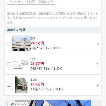
インターネット対応
防犯カメラ
室内設備は浴室乾燥機・洗面化粧台など充実した設備を備え付けていま
す。収納はシューズボックス・ウォークインクロゼットなど豊...
もっと
見る
募集中の部屋
9階
24.5万円
9階 / 52.31㎡ / 1LDK
9階
25.9万円
9階 / 52.31㎡ / 1LDK
11階
23.8万円
11階 / 53.35㎡ / 2LDK
賃貸マンション