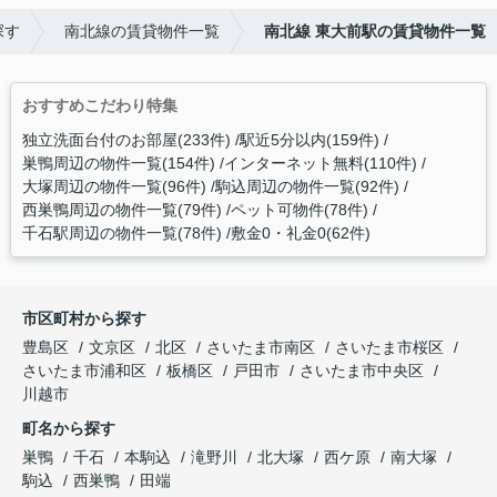
探す
南北線の賃貸物件一覧
南北線 東大前駅の賃貸物件一覧
おすすめこだわり特集
独立洗面台付のお部屋(233件)
駅近5分以内(159件)
巣鴨周辺の物件一覧(154件)
インターネット無料(110件)
大塚周辺の物件一覧(96件)
駒込周辺の物件一覧(92件)
西巣鴨周辺の物件一覧(79件)
ペット可物件(78件)
千石駅周辺の物件一覧(78件)
敷金0・礼金0(62件)
市区町村から探す
豊島区
文京区
北区
さいたま市南区
さいたま市桜区
さいたま市浦和区
板橋区
戸田市
さいたま市中央区
川越市
町名から探す
巣鴨
千石
本駒込
滝野川
北大塚
西ケ原
南大塚
駒込
西巣鴨
田端