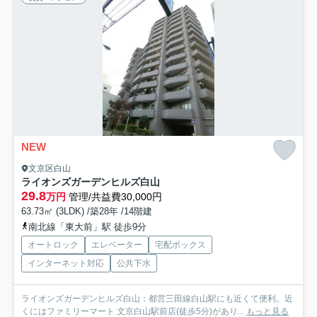
NEW
文京区白山
ライオンズガーデンヒルズ白山
29.8
万円
管理/共益費30,000円
63.73㎡ (3LDK) /築28年 /14階建
南北線「東大前」駅 徒歩9分
オートロック
エレベーター
宅配ボックス
インターネット対応
公共下水
ライオンズガーデンヒルズ白山：都営三田線白山駅にも近くて便利。近
くにはファミリーマート 文京白山駅前店(徒歩5分)があり...
もっと見る