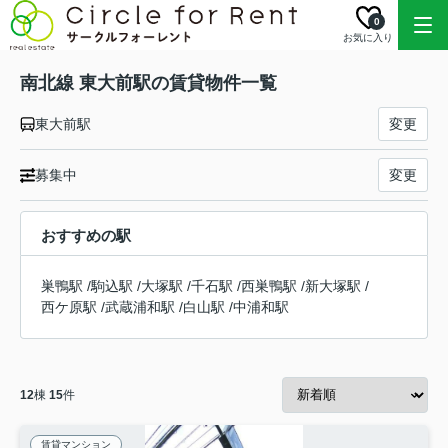
0
お気に入り
南北線 東大前駅の賃貸物件一覧
東大前駅
変更
募集中
変更
おすすめの駅
巣鴨駅
/
駒込駅
/
大塚駅
/
千石駅
/
西巣鴨駅
/
新大塚駅
/
西ケ原駅
/
武蔵浦和駅
/
白山駅
/
中浦和駅
12
棟
15
件
賃貸マンション