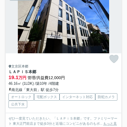
文京区本郷
ＬＡＰｉＳ本郷
19.1
万円
管理/共益費12,000円
46.16㎡ (1LDK) /築10年 /4階建
南北線「東大前」駅 徒歩7分
オートロック
宅配ボックス
インターネット対応
防犯カメラ
公共下水
ぜひ一度見ていただきたい、「ＬＡＰｉＳ本郷」です。ファミリーマー
ト 東大正門前店まで徒歩3分と近場にコンビニがあるのもポ...
もっと見