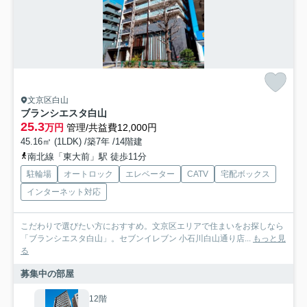
文京区白山
ブランシエスタ白山
25.3
万円
管理/共益費12,000円
45.16㎡ (1LDK) /築7年 /14階建
南北線「東大前」駅 徒歩11分
駐輪場
オートロック
エレベーター
CATV
宅配ボックス
インターネット対応
こだわりで選びたい方におすすめ。文京区エリアで住まいをお探しなら
「ブランシエスタ白山」。セブンイレブン 小石川白山通り店...
もっと見
る
募集中の部屋
12階