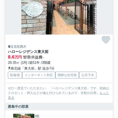
文京区西片
ハローレジデンス東大前
8.6
万円
管理/共益費-
28.35㎡ (1R) /築51年 /3階建
南北線「東大前」駅 徒歩7分
駐輪場
インターネット対応
閑静な住宅地
公共下水
ぜひ一度見ていただきたい、「ハローレジデンス東大前」です。収納は
クロゼット・押入などが備え付けられているので、衣類や日用...
もっと
見る
募集中の部屋
3階