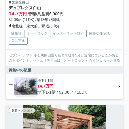
文京区白山
デュプレクス白山
14.7
万円
管理/共益費6,000円
52.08㎡ (1LDK) /築13年 /3階建
南北線「東大前」駅 徒歩9分
駐輪場
オートロック
インターネット対応
閑静な住宅地
公共下水
セブンイレブン 小石川白山通り店まで徒歩5分と近場にコンビニがある
のもポイント。セキュリティ面は、オートロック・TVイン...
もっと見る
募集中の部屋
地下1-1階
14.7万円
地下1-1階 / 52.08㎡ / 1LDK
賃貸マンション