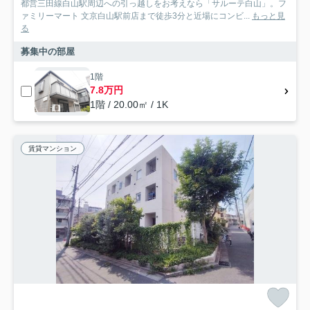
都営三田線白山駅周辺への引っ越しをお考えなら「サルーテ白山」。フ
ァミリーマート 文京白山駅前店まで徒歩3分と近場にコンビ...
もっと見
る
募集中の部屋
1階
7.8万円
1階 / 20.00㎡ / 1K
賃貸マンション