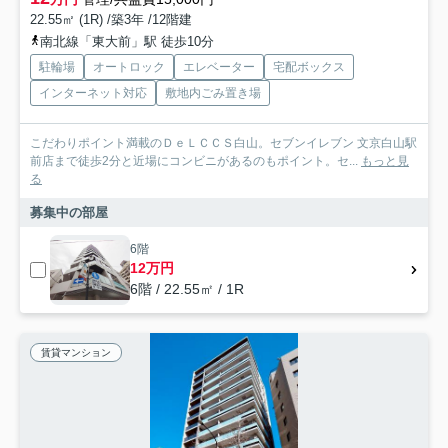
22.55㎡ (1R) /築3年 /12階建
南北線「東大前」駅 徒歩10分
駐輪場
オートロック
エレベーター
宅配ボックス
インターネット対応
敷地内ごみ置き場
こだわりポイント満載のＤｅＬＣＣＳ白山。セブンイレブン 文京白山駅
前店まで徒歩2分と近場にコンビニがあるのもポイント。セ...
もっと見
る
募集中の部屋
6階
12万円
6階 / 22.55㎡ / 1R
賃貸マンション