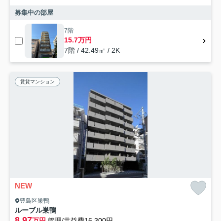
募集中の部屋
7階
15.7万円
7階 / 42.49㎡ / 2K
賃貸マンション
NEW
豊島区巣鴨
ルーブル巣鴨
8.97
万円
管理/共益費16,300円