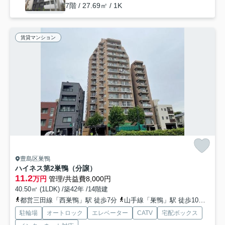
7階 / 27.69㎡ / 1K
賃貸マンション
豊島区巣鴨
ハイネス第2巣鴨（分譲）
11.2
万円
管理/共益費8,000円
40.50㎡ (1LDK) /築42年 /14階建
都営三田線「西巣鴨」駅 徒歩7分
山手線「巣鴨」駅 徒歩10分
山手
駐輪場
オートロック
エレベーター
CATV
宅配ボックス