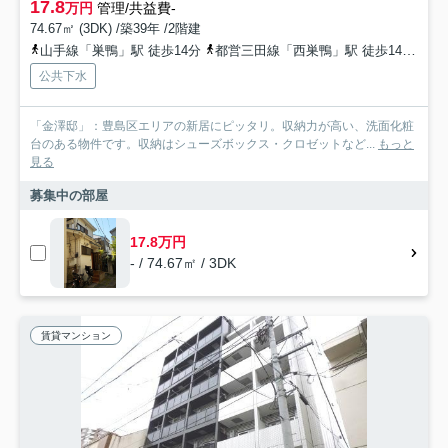
17.8
万円
管理/共益費-
74.67㎡ (3DK) /築39年 /2階建
山手線「巣鴨」駅 徒歩14分
都営三田線「西巣鴨」駅 徒歩14分
南
公共下水
「金澤邸」：豊島区エリアの新居にピッタリ。収納力が高い、洗面化粧
台のある物件です。収納はシューズボックス・クロゼットなど...
もっと
見る
募集中の部屋
17.8万円
- / 74.67㎡ / 3DK
賃貸マンション