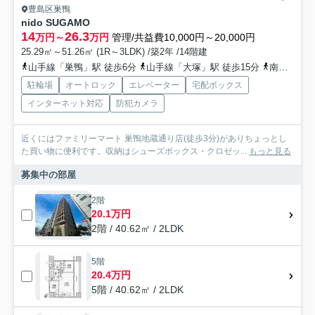
豊島区巣鴨
nido SUGAMO
14
26.3
万円～
万円
管理/共益費10,000円～20,000円
25.29㎡～51.26㎡ (1R～3LDK) /築2年 /14階建
山手線「巣鴨」駅 徒歩6分
山手線「大塚」駅 徒歩15分
南北線「駒込」駅 徒歩17分
駐輪場
オートロック
エレベーター
宅配ボックス
インターネット対応
防犯カメラ
近くにはファミリーマート 巣鴨地蔵通り店(徒歩3分)がありちょっとし
た買い物に便利です。収納はシューズボックス・クロゼッ...
もっと見る
募集中の部屋
2階
20.1万円
2階 / 40.62㎡ / 2LDK
5階
20.4万円
5階 / 40.62㎡ / 2LDK