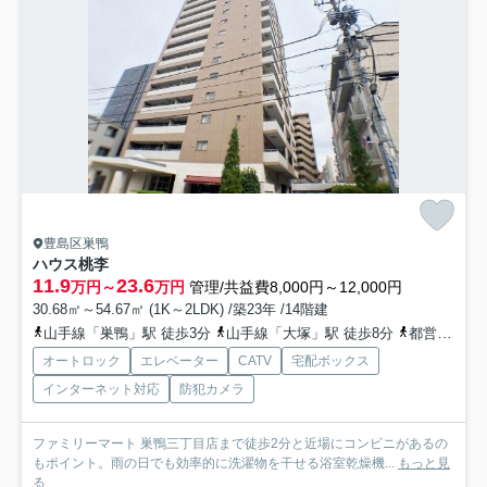
豊島区巣鴨
ハウス桃李
11.9
23.6
万円～
万円
管理/共益費8,000円～12,000円
30.68㎡～54.67㎡ (1K～2LDK) /築23年 /14階建
山手線「巣鴨」駅 徒歩3分
山手線「大塚」駅 徒歩8分
都営三田線「千石」駅 徒歩14分
オートロック
エレベーター
CATV
宅配ボックス
インターネット対応
防犯カメラ
ファミリーマート 巣鴨三丁目店まで徒歩2分と近場にコンビニがあるの
もポイント。雨の日でも効率的に洗濯物を干せる浴室乾燥機...
もっと見
る