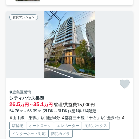
賃貸マンション
豊島区巣鴨
シティハウス巣鴨
26.5
35.1
万円～
万円
管理/共益費15,000円
54.76㎡～63.39㎡ (2LDK～3LDK) /築1年 /14階建
山手線「巣鴨」駅 徒歩4分
都営三田線「千石」駅 徒歩7分
山手線「
駐輪場
オートロック
エレベーター
宅配ボックス
インターネット対応
防犯カメラ