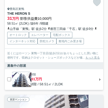
豊島区巣鴨
THE HERON S
31
万円
管理/共益費10,000円
58.51㎡ (2LDK) /築6年 /9階建
山手線「巣鴨」駅 徒歩2分
都営三田線「千石」駅 徒歩9分
山手線「
オートロック
エレベーター
宅配ボックス
インターネット対応
防犯カメラ
敷地内ごみ置き場
近くにはローソン 巣鴨一丁目店(徒歩2分)がありちょっとした買い物に
便利です。収納はクロゼット・シューズボックスなどが備...
もっと見る
募集中の部屋
8階
31万円
8階 / 58.51㎡ / 2LDK
賃貸マンション