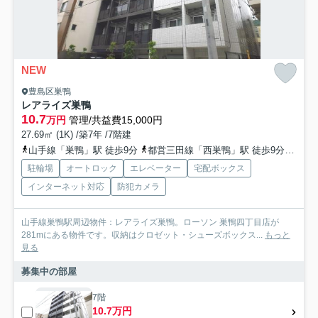
NEW
豊島区巣鴨
レアライズ巣鴨
10.7
万円
管理/共益費15,000円
27.69㎡ (1K) /築7年 /7階建
山手線「巣鴨」駅 徒歩9分
都営三田線「西巣鴨」駅 徒歩9分
山手
駐輪場
オートロック
エレベーター
宅配ボックス
インターネット対応
防犯カメラ
山手線巣鴨駅周辺物件：レアライズ巣鴨。ローソン 巣鴨四丁目店が
281mにある物件です。収納はクロゼット・シューズボックス...
もっと
見る
募集中の部屋
7階
10.7万円