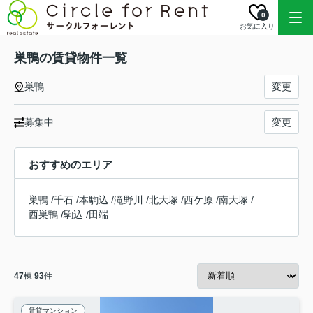
0
お気に入り
巣鴨の賃貸物件一覧
巣鴨
変更
募集中
変更
おすすめのエリア
巣鴨
/
千石
/
本駒込
/
滝野川
/
北大塚
/
西ケ原
/
南大塚
/
西巣鴨
/
駒込
/
田端
47
棟
93
件
賃貸マンション