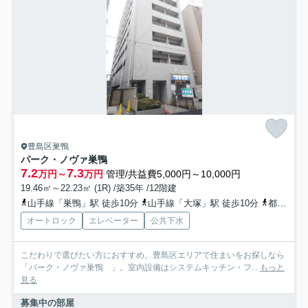
豊島区巣鴨
パーク・ノヴァ巣鴨
7.2
7.3
万円～
万円
管理/共益費5,000円～10,000円
19.46㎡～22.23㎡ (1R) /築35年 /12階建
山手線「巣鴨」駅 徒歩10分
山手線「大塚」駅 徒歩10分
都営三田線「西巣鴨」駅 徒歩13分
オートロック
エレベーター
公共下水
こだわりで選びたい方におすすめ。豊島区エリアで住まいをお探しなら
「パーク・ノヴァ巣鴨 」。室内設備はシステムキッチン・フ...
もっと
見る
募集中の部屋