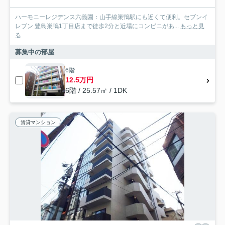
ハーモニーレジデンス六義園：山手線巣鴨駅にも近くて便利。セブンイ
レブン 豊島巣鴨1丁目店まで徒歩2分と近場にコンビニがあ...
もっと見
る
募集中の部屋
6階
12.5万円
6階 / 25.57㎡ / 1DK
賃貸マンション