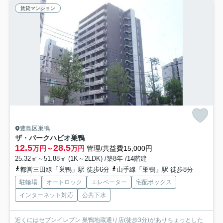
賃貸マンション
豊島区巣鴨
ザ・パークハビオ巣鴨
12.5
28.5
万円～
万円
管理/共益費15,000円
25.32㎡～51.88㎡ (1K～2LDK) /築8年 /14階建
都営三田線「巣鴨」駅 徒歩6分
山手線「巣鴨」駅 徒歩8分
駐輪場
オートロック
エレベーター
宅配ボックス
インターネット対応
公共下水
近くにはセブンイレブン 巣鴨地蔵通り店(徒歩3分)がありちょっとした