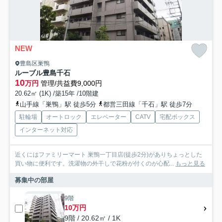
NEW
豊島区巣鴨
ルーブル豊島千石
10
万円
管理/共益費9,000円
20.62㎡ (1K) /築15年 /10階建
山手線「巣鴨」駅 徒歩5分
都営三田線「千石」駅 徒歩7分
駐輪場
オートロック
エレベーター
CATV
宅配ボックス
インターネット対応
近くにはファミリーマート 巣鴨一丁目店(徒歩2分)がありちょっとした
買い物に便利です。洗濯物の外干しで花粉が付くのが心配...
もっと見る
募集中の部屋
9階
10万円
9階 / 20.62㎡ / 1K