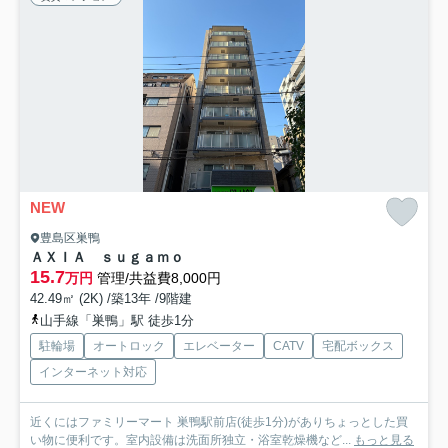
NEW
豊島区巣鴨
ＡＸＩＡ ｓｕｇａｍｏ
15.7
万円
管理/共益費8,000円
42.49㎡ (2K) /築13年 /9階建
山手線「巣鴨」駅 徒歩1分
駐輪場
オートロック
エレベーター
CATV
宅配ボックス
インターネット対応
近くにはファミリーマート 巣鴨駅前店(徒歩1分)がありちょっとした買
い物に便利です。室内設備は洗面所独立・浴室乾燥機など...
もっと見る