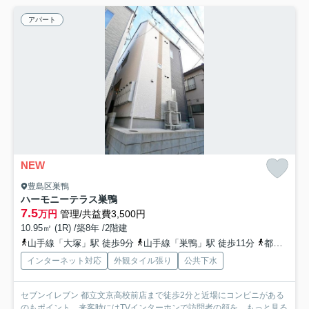
アパート
NEW
豊島区巣鴨
ハーモニーテラス巣鴨
7.5
万円
管理/共益費3,500円
10.95㎡ (1R) /築8年 /2階建
山手線「大塚」駅 徒歩9分
山手線「巣鴨」駅 徒歩11分
都営三田線「西巣鴨」駅 徒歩13分
インターネット対応
外観タイル張り
公共下水
セブンイレブン 都立文京高校前店まで徒歩2分と近場にコンビニがある
のもポイント。来客時にはTVインターホンで訪問者の顔を...
もっと見る