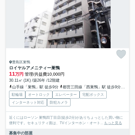
豊島区巣鴨
ロイヤルアメニティー巣鴨
11
万円
管理/共益費10,000円
30.11㎡ (1K) /築26年 /12階建
山手線「巣鴨」駅 徒歩9分
都営三田線「西巣鴨」駅 徒歩9分
山手
駐輪場
オートロック
エレベーター
宅配ボックス
インターネット対応
防犯カメラ
近くにはローソン 巣鴨四丁目店(徒歩2分)がありちょっとした買い物に
便利です。セキュリティ面は、TVインターホン・オート...
もっと見る
募集中の部屋