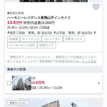
豊島区巣鴨
ハーモニーレジデンス巣鴨山手インサイド
13.9
万円
管理/共益費15,000円
25.80㎡ (1LDK) /築1年 /12階建
都営三田線「巣鴨」駅 徒歩3分
山手線「巣鴨」駅 徒歩3分
山手線「
駐輪場
オートロック
エレベーター
宅配ボックス
インターネット対応
防犯カメラ
「巣鴨山手インサイドレジデンス」：豊島区エリアの新居にピッタリ。
近くにはセブンイレブン 豊島巣鴨1丁目店(徒歩2分)があ...
もっと見る
募集中の部屋
6階
13.9万円
6階 / 25.80㎡ / 1LDK
賃貸マンション