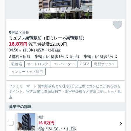
豊島区巣鴨
ミュプレ巣鴨駅前（旧ミレーネ巣鴨駅前）
16.8
万円
管理/共益費12,000円
34.58㎡ (1LDK) /築3年 /14階建
都営三田線「巣鴨」駅 徒歩1分
山手線「巣鴨」駅 徒歩4分
南北線「
駐輪場
オートロック
エレベーター
CATV
宅配ボックス
インターネット対応
ファミリーマート 巣鴨駅前店まで徒歩2分と近場にコンビニがあるのも
ポイント。室内設備は洗面所独立・浴室乾燥機など豊富に揃...
もっと見
る
募集中の部屋
3階
16.8万円
3階 / 34.58㎡ / 1LDK