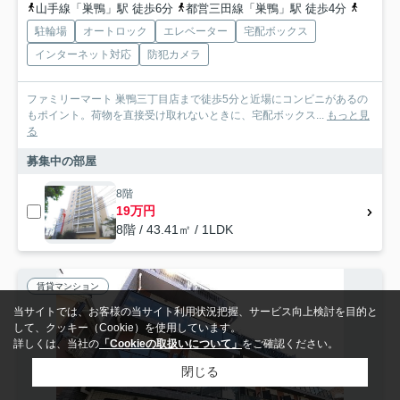
山手線「巣鴨」駅 徒歩6分
都営三田線「巣鴨」駅 徒歩4分
山手線
駐輪場
オートロック
エレベーター
宅配ボックス
インターネット対応
防犯カメラ
ファミリーマート 巣鴨三丁目店まで徒歩5分と近場にコンビニがあるの
もポイント。荷物を直接受け取れないときに、宅配ボックス...
もっと見
る
募集中の部屋
8階
19万円
8階 / 43.41㎡ / 1LDK
賃貸マンション
当サイトでは、お客様の当サイト利用状況把握、サービス向上検討を目的と
して、クッキー（Cookie）を使用しています。
詳しくは、当社の
「Cookieの取扱いについて」
をご確認ください。
閉じる