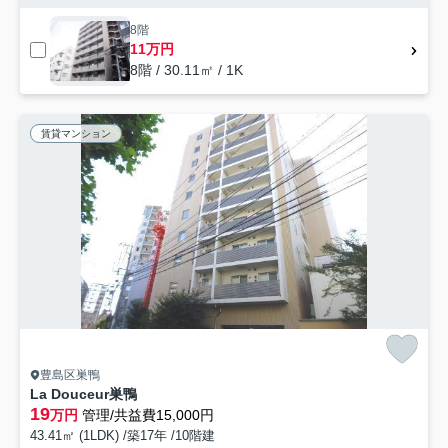
8階
11万円
8階 / 30.11㎡ / 1K
賃貸マンション
豊島区巣鴨
La Douceur巣鴨
19
万円
管理/共益費15,000円
43.41㎡ (1LDK) /築17年 /10階建