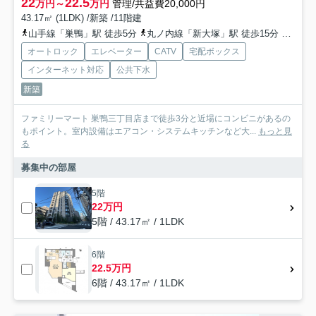
22
22.5
万円～
万円
管理/共益費20,000円
43.17㎡ (1LDK) /新築 /11階建
山手線「巣鴨」駅 徒歩5分
丸ノ内線「新大塚」駅 徒歩15分
都営三
オートロック
エレベーター
CATV
宅配ボックス
インターネット対応
公共下水
新築
ファミリーマート 巣鴨三丁目店まで徒歩3分と近場にコンビニがあるの
もポイント。室内設備はエアコン・システムキッチンなど大...
もっと見
る
募集中の部屋
5階
22万円
5階 / 43.17㎡ / 1LDK
6階
22.5万円
6階 / 43.17㎡ / 1LDK