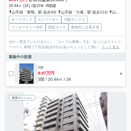
20.44㎡ (1K) /築15年 /8階建
山手線「巣鴨」駅 徒歩4分
山手線「大塚」駅 徒歩11分
山手線「駒込」駅 徒歩14分
オートロック
エレベーター
宅配ボックス
インターネット対応
防犯カメラ
敷地内ごみ置き場
ぜひ一度見ていただきたい、「ルーブル巣鴨」です。近くにはファミリ
ーマート 巣鴨三丁目店(徒歩3分)がありちょっとした買い...
もっと見る
募集中の部屋
3階
8.97万円
3階 / 20.44㎡ / 1K
賃貸マンション