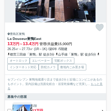
豊島区巣鴨
La Douceur巣鴨East
13
13.4
万円～
万円
管理/共益費15,000円
26.25㎡～27.73㎡ (1R～1K) /築6年 /5階建
都営三田線「巣鴨」駅 徒歩3分
山手線「巣鴨」駅 徒歩5分
山手線「
オートロック
エレベーター
宅配ボックス
インターネット対応
防犯カメラ
敷地内ごみ置き場
セブンイレブン 巣鴨地蔵通り店まで徒歩2分と近場にコンビニがあるの
もポイント。室内設備は洗面化粧台・浴室乾燥機など充実し...
もっと見
る
募集中の部屋
1階
13万円