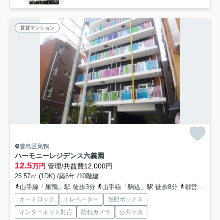
賃貸マンション
豊島区巣鴨
ハーモニーレジデンス六義園
12.5
万円
管理/共益費12,000円
25.57㎡ (1DK) /築6年 /10階建
山手線「巣鴨」駅 徒歩3分
山手線「駒込」駅 徒歩8分
都営三田線「千石」駅 徒歩7分
オートロック
エレベーター
宅配ボックス
インターネット対応
防犯カメラ
公共下水