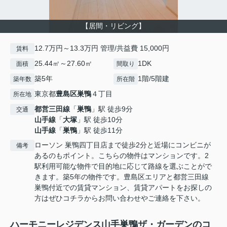
【居間・リビング】
12.7万円～13.3万円 管理/共益費 15,000円
賃料
25.44㎡～27.60㎡
1DK
面積
間取り
築5年
1階/5階建
築年数
所在階
東京都
豊島区
巣鴨
４丁目
所在地
都営三田線
「
巣鴨
」駅 徒歩9分
交通
山手線
「
大塚
」駅 徒歩10分
山手線
「
巣鴨
」駅 徒歩11分
ローソン 巣鴨四丁目店まで徒歩2分と近場にコンビニが
備考
あるのもポイント。こちらの物件はマンションです。2
駅利用可能な物件で目的地に応じて路線を選ぶことがで
きます。築5年の物件です。豊島区エリアと都営三田線
巣鴨付近での賃貸マンション、賃貸アパートをお探しの
方はぜひコチラからお問い合わせやご連絡を下さい。
ハーモニーレジデンス山手巣鴨ザ・ガーデンのコ