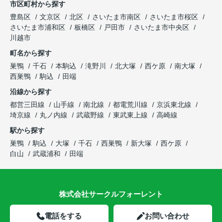
市区町村から探す
豊島区
文京区
北区
さいたま市南区
さいたま市桜区
さいたま市浦和区
板橋区
戸田市
さいたま市中央区
川越市
町名から探す
巣鴨
千石
本駒込
滝野川
北大塚
西ケ原
南大塚
西巣鴨
駒込
田端
沿線から探す
都営三田線
山手線
南北線
都電荒川線
京浜東北線
埼京線
丸ノ内線
武蔵野線
東武東上線
高崎線
駅から探す
巣鴨
駒込
大塚
千石
西巣鴨
新大塚
西ケ原
白山
武蔵浦和
田端
株式会社サークルフォーレント
電話をする
お問い合わせ