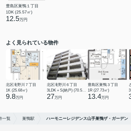
豊島区巣鴨１丁目
1DK (25.57㎡)
12.5
万円
よく見られている物件
北区滝野川７丁目
北区滝野川６丁目
豊島区巣鴨３丁目
1K (25.68㎡)
3LDK＋S(納戸) (70.56㎡)
1R (27.73㎡)
3
9.8
27
13.4
万円
万円
万円
件一覧
巣鴨駅
ハーモニーレジデンス山手巣鴨ザ・ガーデン