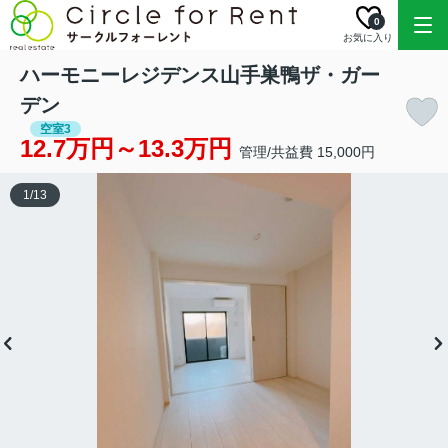
0
お気に入り
ハーモニーレジデンス山手巣鴨ザ・ガー
デン
空室3
12.7万円～13.3万円
管理/共益費 15,000円
1
/
13