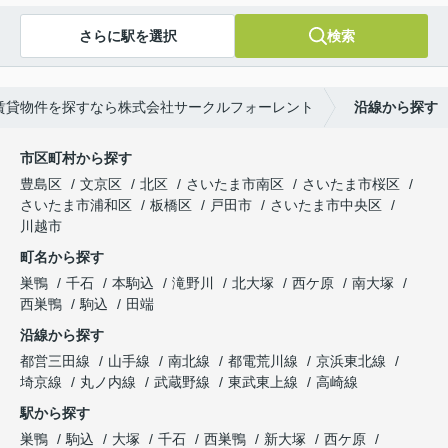
さらに駅を選択
検索
賃貸物件を探すなら株式会社サークルフォーレント
沿線から探す
市区町村から探す
豊島区
文京区
北区
さいたま市南区
さいたま市桜区
さいたま市浦和区
板橋区
戸田市
さいたま市中央区
川越市
町名から探す
巣鴨
千石
本駒込
滝野川
北大塚
西ケ原
南大塚
西巣鴨
駒込
田端
沿線から探す
都営三田線
山手線
南北線
都電荒川線
京浜東北線
埼京線
丸ノ内線
武蔵野線
東武東上線
高崎線
駅から探す
巣鴨
駒込
大塚
千石
西巣鴨
新大塚
西ケ原