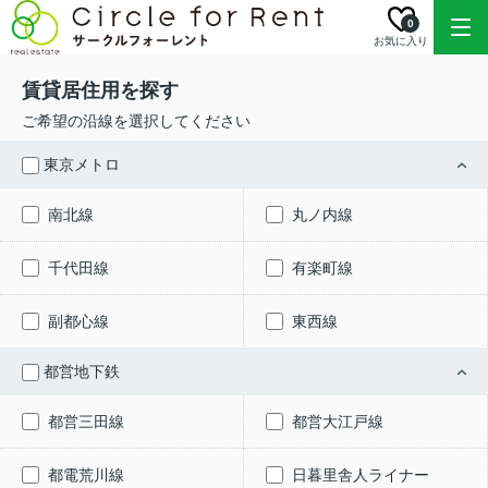
0
お気に入り
賃貸居住用を探す
ご希望の沿線を選択してください
東京メトロ
南北線
丸ノ内線
千代田線
有楽町線
副都心線
東西線
都営地下鉄
都営三田線
都営大江戸線
都電荒川線
日暮里舎人ライナー