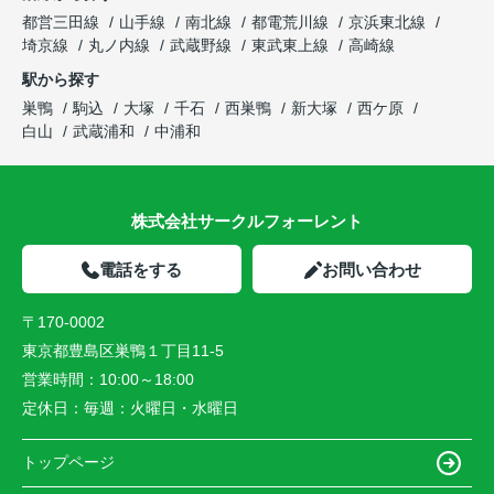
都営三田線
山手線
南北線
都電荒川線
京浜東北線
埼京線
丸ノ内線
武蔵野線
東武東上線
高崎線
駅から探す
巣鴨
駒込
大塚
千石
西巣鴨
新大塚
西ケ原
白山
武蔵浦和
中浦和
株式会社サークルフォーレント
電話をする
お問い合わせ
〒170-0002
東京都豊島区巣鴨１丁目11-5
営業時間：
10:00～18:00
定休日：
毎週：火曜日・水曜日
トップページ