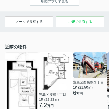
地図アプリで見る
メールで共有する
LINEで共有する
近隣の物件
豊島区西巣鴨３丁目
1K (21.50㎡)
6
万円
豊島区巣鴨４丁目
1R (22.23㎡)
1
7.2
万円