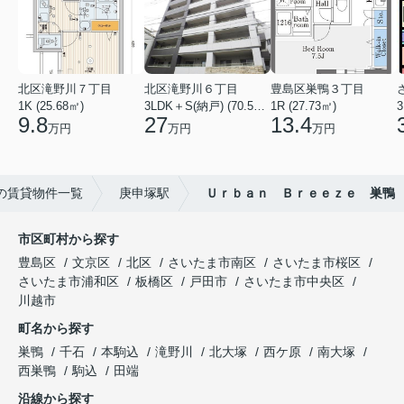
北区滝野川７丁目
北区滝野川６丁目
豊島区巣鴨３丁目
1K (25.68㎡)
3LDK＋S(納戸) (70.56㎡)
1R (27.73㎡)
3
9.8
27
13.4
万円
万円
万円
の賃貸物件一覧
庚申塚駅
Ｕｒｂａｎ Ｂｒｅｅｚｅ 巣鴨
市区町村から探す
豊島区
文京区
北区
さいたま市南区
さいたま市桜区
さいたま市浦和区
板橋区
戸田市
さいたま市中央区
川越市
町名から探す
巣鴨
千石
本駒込
滝野川
北大塚
西ケ原
南大塚
西巣鴨
駒込
田端
沿線から探す