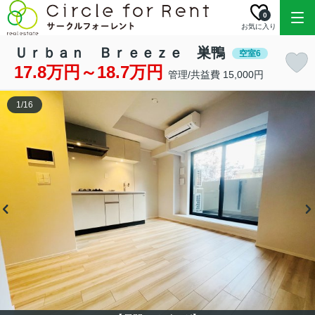
0
お気に入り
Ｕｒｂａｎ Ｂｒｅｅｚｅ 巣鴨
空室6
17.8万円～18.7万円
管理/共益費 15,000円
1
/
16