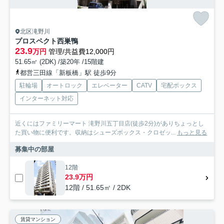
北区滝野川
プロスペクト西巣鴨
23.9
万円
管理/共益費12,000円
51.65㎡ (2DK) /築20年 /15階建
都営三田線「新板橋」駅 徒歩9分
駐輪場
オートロック
エレベーター
CATV
宅配ボックス
インターネット対応
近くにはファミリーマート 滝野川五丁目店(徒歩2分)がありちょっとし
た買い物に便利です。収納はシューズボックス・クロゼッ...
もっと見る
募集中の部屋
12階
23.9万円
12階 / 51.65㎡ / 2DK
賃貸マンション