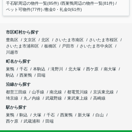
千石駅周辺の物件一覧(85件)
西巣鴨周辺の物件一覧(81件)
ペット可物件(77件)
敷金0・礼金0(61件)
市区町村から探す
豊島区
文京区
北区
さいたま市南区
さいたま市桜区
さいたま市浦和区
板橋区
戸田市
さいたま市中央区
川越市
町名から探す
巣鴨
千石
本駒込
滝野川
北大塚
西ケ原
南大塚
駒込
西巣鴨
田端
沿線から探す
都営三田線
山手線
南北線
都電荒川線
京浜東北線
埼京線
丸ノ内線
武蔵野線
東武東上線
高崎線
駅から探す
巣鴨
駒込
大塚
千石
西巣鴨
新大塚
白山
西ケ原
武蔵浦和
田端