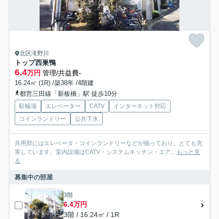
北区滝野川
トップ西巣鴨
6.4
万円
管理/共益費-
16.24㎡ (1R) /築38年 /4階建
都営三田線「新板橋」駅 徒歩10分
駐輪場
エレベーター
CATV
インターネット対応
コインランドリー
公共下水
共用部にはエレベータ・コインランドリーなどが揃っており、とても充
実しています。室内設備はCATV・システムキッチン・エア...
もっと見
る
募集中の部屋
3階
6.4万円
3階 / 16.24㎡ / 1R