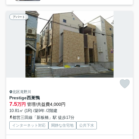
アパート
北区滝野川
Prestige西巣鴨
7.5
万円
管理/共益費4,000円
10.81㎡ (1R) /築9年 /2階建
都営三田線「新板橋」駅 徒歩17分
インターネット対応
閑静な住宅地
公共下水