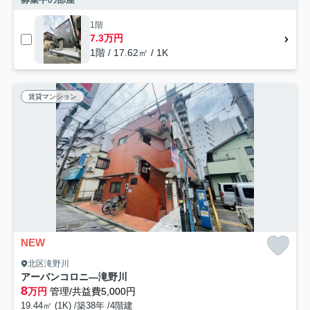
1階
7.3万円
1階 / 17.62㎡ / 1K
賃貸マンション
NEW
北区滝野川
アーバンコロニ―滝野川
8
万円
管理/共益費5,000円
19.44㎡ (1K) /築38年 /4階建