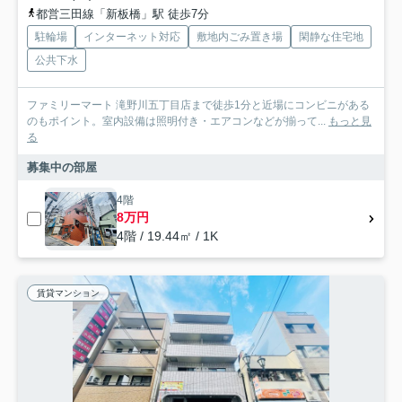
都営三田線「新板橋」駅 徒歩7分
駐輪場
インターネット対応
敷地内ごみ置き場
閑静な住宅地
公共下水
ファミリーマート 滝野川五丁目店まで徒歩1分と近場にコンビニがある
のもポイント。室内設備は照明付き・エアコンなどが揃って...
もっと見
る
募集中の部屋
4階
8万円
4階 / 19.44㎡ / 1K
賃貸マンション