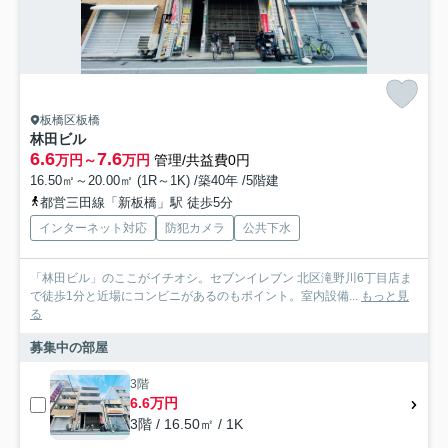
板橋区板橋
林田ビル
6.6
7.6
万円～
万円
管理/共益費0円
16.50㎡～20.00㎡ (1R～1K) /築40年 /5階建
都営三田線「新板橋」駅 徒歩5分
インターネット対応
防犯カメラ
公共下水
「林田ビル」のここがイチオシ。セブンイレブン 北区滝野川6丁目店ま
で徒歩1分と近場にコンビニがあるのもポイント。室内設備...
もっと見
る
募集中の部屋
3階
6.6万円
3階 / 16.50㎡ / 1K