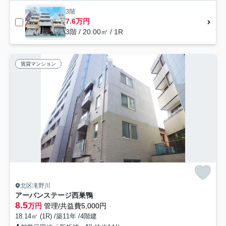
3階
7.6万円
3階 / 20.00㎡ / 1R
賃貸マンション
北区滝野川
アーバンステージ西巣鴨
8.5
万円
管理/共益費5,000円
18.14㎡ (1R) /築11年 /4階建