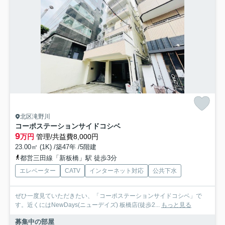
北区滝野川
コーポステーションサイドコシベ
9
万円
管理/共益費8,000円
23.00㎡ (1K) /築47年 /5階建
都営三田線「新板橋」駅 徒歩3分
エレベーター
CATV
インターネット対応
公共下水
ぜひ一度見ていただきたい、「コーポステーションサイドコシベ」で
す。近くにはNewDays(ニューデイズ) 板橋店(徒歩2...
もっと見る
募集中の部屋