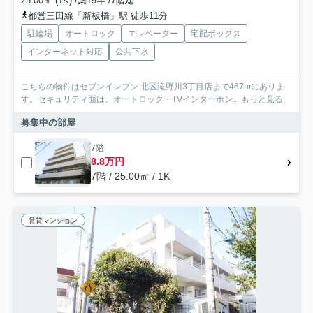
25.00㎡ (1K) /築19年 /7階建
都営三田線「新板橋」駅 徒歩11分
駐輪場
オートロック
エレベーター
宅配ボックス
インターネット対応
公共下水
こちらの物件はセブンイレブン 北区滝野川3丁目店まで467mにありま
す。セキュリティ面は、オートロック・TVインターホン...
もっと見る
募集中の部屋
7階
8.8万円
7階 / 25.00㎡ / 1K
賃貸マンション