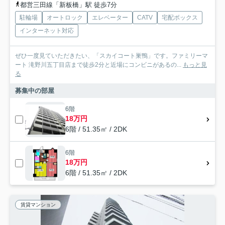
都営三田線「新板橋」駅 徒歩7分
駐輪場
オートロック
エレベーター
CATV
宅配ボックス
インターネット対応
ぜひ一度見ていただきたい、「スカイコート巣鴨」です。ファミリーマ
ート 滝野川五丁目店まで徒歩2分と近場にコンビニがあるの...
もっと見
る
募集中の部屋
6階
18万円
6階 / 51.35㎡ / 2DK
6階
18万円
6階 / 51.35㎡ / 2DK
賃貸マンション