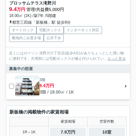
ブロッサムテラス滝野川
9.4
万円
管理/共益費5,000円
18.00㎡ (1K) /築7年 /5階建
都営三田線「新板橋」駅 徒歩9分
オートロック
宅配ボックス
インターネット対応
敷地内ごみ置き場
公共下水
近くにはローソン 滝野川六丁目店(徒歩4分)がありちょっとした買い物
に便利です。共用部には宅配ボックスが備え付けられてい...
もっと見る
募集中の部屋
3階
9.4万円
3階 / 18.00㎡ / 1K
新板橋の掲載物件の家賃相場
家賃相場
空室件数
7.9万円
10室
1R～1K