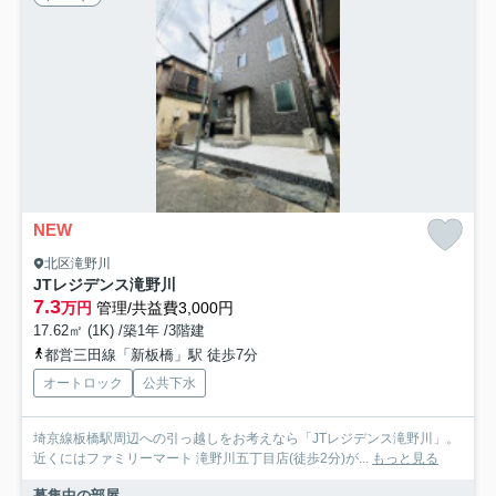
NEW
北区滝野川
JTレジデンス滝野川
7.3
万円
管理/共益費3,000円
17.62㎡ (1K) /築1年 /3階建
都営三田線「新板橋」駅 徒歩7分
オートロック
公共下水
埼京線板橋駅周辺への引っ越しをお考えなら「JTレジデンス滝野川」。
近くにはファミリーマート 滝野川五丁目店(徒歩2分)が...
もっと見る
募集中の部屋