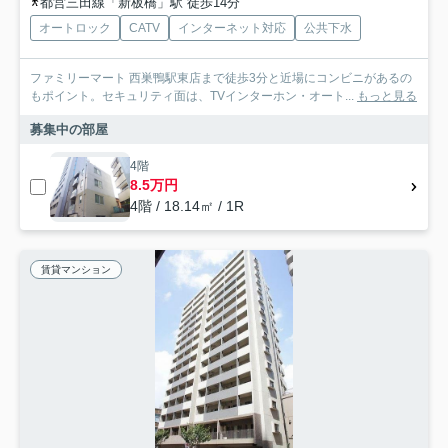
都営三田線「新板橋」駅 徒歩14分
オートロック
CATV
インターネット対応
公共下水
ファミリーマート 西巣鴨駅東店まで徒歩3分と近場にコンビニがあるの
もポイント。セキュリティ面は、TVインターホン・オート...
もっと見る
募集中の部屋
4階
8.5万円
4階 / 18.14㎡ / 1R
賃貸マンション