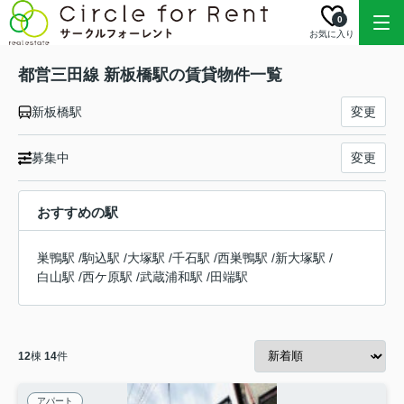
0
お気に入り
都営三田線 新板橋駅の賃貸物件一覧
新板橋駅
変更
募集中
変更
おすすめの駅
巣鴨駅
/
駒込駅
/
大塚駅
/
千石駅
/
西巣鴨駅
/
新大塚駅
/
白山駅
/
西ケ原駅
/
武蔵浦和駅
/
田端駅
12
棟
14
件
アパート