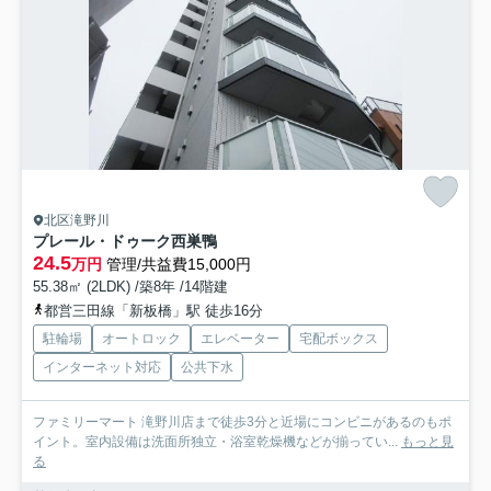
北区滝野川
プレール・ドゥーク西巣鴨
24.5
万円
管理/共益費15,000円
55.38㎡ (2LDK) /築8年 /14階建
都営三田線「新板橋」駅 徒歩16分
駐輪場
オートロック
エレベーター
宅配ボックス
インターネット対応
公共下水
ファミリーマート 滝野川店まで徒歩3分と近場にコンビニがあるのもポ
イント。室内設備は洗面所独立・浴室乾燥機などが揃ってい...
もっと見
る