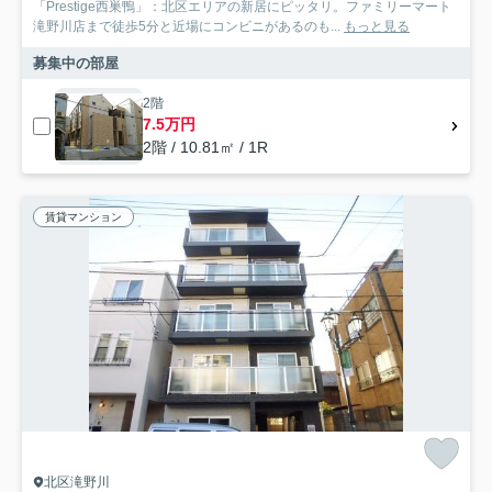
「Prestige西巣鴨」：北区エリアの新居にピッタリ。ファミリーマート
滝野川店まで徒歩5分と近場にコンビニがあるのも...
もっと見る
募集中の部屋
2階
7.5万円
2階 / 10.81㎡ / 1R
賃貸マンション
北区滝野川