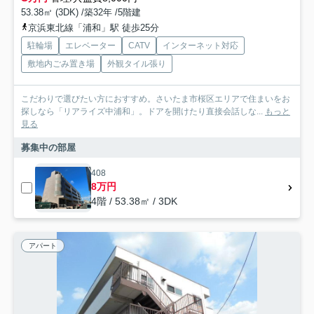
53.38㎡ (3DK) /築32年 /5階建
京浜東北線「浦和」駅 徒歩25分
駐輪場
エレベーター
CATV
インターネット対応
敷地内ごみ置き場
外観タイル張り
こだわりで選びたい方におすすめ。さいたま市桜区エリアで住まいをお
探しなら「リアライズ中浦和」。ドアを開けたり直接会話しな...
もっと
見る
募集中の部屋
408
8万円
4階 / 53.38㎡ / 3DK
アパート