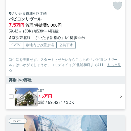
さいたま市浦和区木崎
パピヨンリヴール
7.5
万円
管理/共益費5,000円
59.42㎡ (3DK) /築39年 /4階建
京浜東北線「さいたま新都心」駅 徒歩35分
CATV
敷地内ごみ置き場
公共下水
新生活を失敗せず、スタートさせたいならこちらの「パピヨンリヴー
ル」はいかがでしょうか。コモディイイダ 北浦和店まで411...
もっと見
る
募集中の部屋
107
7.5万円
1階 / 59.42㎡ / 3DK
アパート