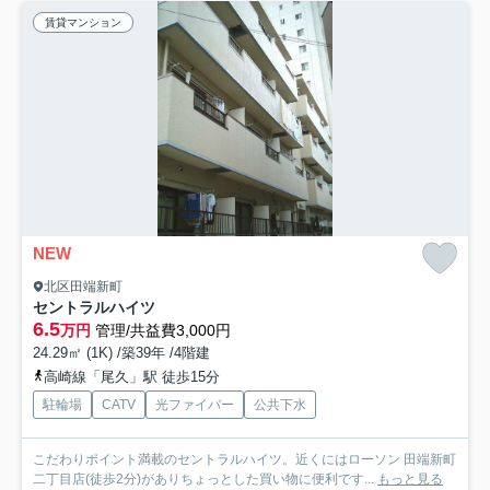
賃貸マンション
NEW
北区田端新町
セントラルハイツ
6.5
万円
管理/共益費3,000円
24.29㎡ (1K) /築39年 /4階建
高崎線「尾久」駅 徒歩15分
駐輪場
CATV
光ファイバー
公共下水
こだわりポイント満載のセントラルハイツ。近くにはローソン 田端新町
二丁目店(徒歩2分)がありちょっとした買い物に便利です...
もっと見る