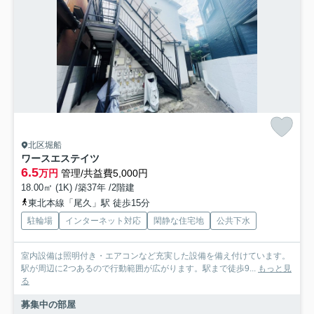
北区堀船
ワースエステイツ
6.5
万円
管理/共益費5,000円
18.00㎡ (1K) /築37年 /2階建
東北本線「尾久」駅 徒歩15分
駐輪場
インターネット対応
閑静な住宅地
公共下水
室内設備は照明付き・エアコンなど充実した設備を備え付けています。
駅が周辺に2つあるので行動範囲が広がります。駅まで徒歩9...
もっと見
る
募集中の部屋