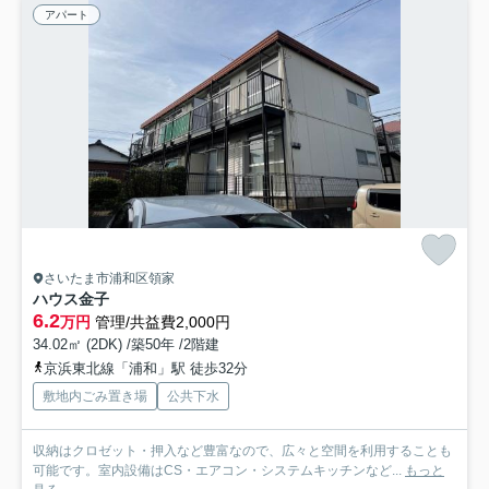
アパート
さいたま市浦和区領家
ハウス金子
6.2
万円
管理/共益費2,000円
34.02㎡ (2DK) /築50年 /2階建
京浜東北線「浦和」駅 徒歩32分
敷地内ごみ置き場
公共下水
収納はクロゼット・押入など豊富なので、広々と空間を利用することも
可能です。室内設備はCS・エアコン・システムキッチンなど...
もっと