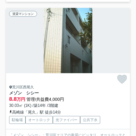
賃貸マンション
荒川区西尾久
メゾン シシー
8.8
万円
管理/共益費4,000円
30.03㎡ (1K) /築14年 /3階建
高崎線「尾久」駅 徒歩14分
駐輪場
オートロック
光ファイバー
公共下水
「メゾン シシー」：荒川区エリアの新居にピッタリ。オートロックと