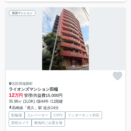
賃貸マンション
北区田端新町
ライオンズマンション田端
12
万円
管理/共益費15,000円
35.98㎡ (1LDK) /築44年 /11階建
高崎線「尾久」駅 徒歩14分
駐輪場
エレベーター
CATV
インターネット対応
防犯カメラ
敷地内ごみ置き場