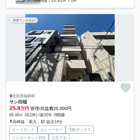
5階 / 20.43㎡ / 1R
賃貸マンション
北区田端新町
サン田端
25.8
万円
管理/共益費25,000円
85.00㎡ (4LDK) /築32年 /9階建
高崎線「尾久」駅 徒歩14分
オートロック
エレベーター
宅配ボックス
インターネット対応
公共下水