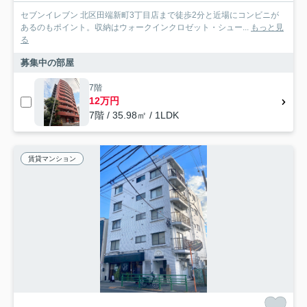
セブンイレブン 北区田端新町3丁目店まで徒歩2分と近場にコンビニが
あるのもポイント。収納はウォークインクロゼット・シュー...
もっと見
る
募集中の部屋
7階
12万円
7階 / 35.98㎡ / 1LDK
賃貸マンション