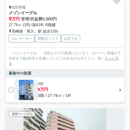
北区田端
メゾンイーグル
9
万円
管理/共益費5,000円
27.76㎡ (1R) /築41年 /5階建
高崎線「尾久」駅 徒歩13分
エレベーター
宅配ボックス
公共下水
「メゾンイーグル」：北区エリアの新居にピッタリ。ローソン 田端六丁
目店まで徒歩6分と近場にコンビニがあるのもポイント。知...
もっと見
る
募集中の部屋
3階
9万円
3階 / 27.76㎡ / 1R
賃貸マンション