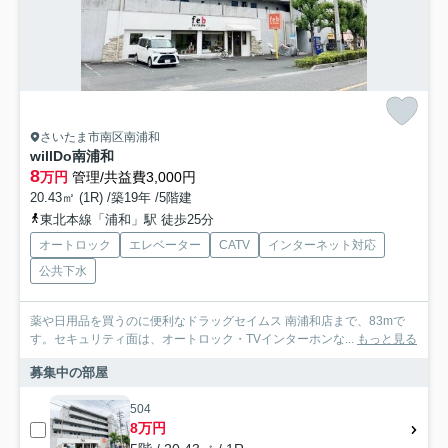
さいたま市南区南浦和
willDo南浦和
8
万円
管理/共益費3,000円
20.43㎡ (1R) /築19年 /5階建
東北本線「浦和」駅 徒歩25分
オートロック
エレベーター
CATV
インターネット対応
公共下水
薬や日用品を買うのに便利なドラッグセイムス 南浦和店まで、83mで
す。セキュリティ面は、オートロック・TVインターホンな...
もっと見る
募集中の部屋
504
8万円