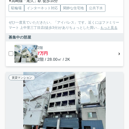
高崎線「尾久」駅 徒歩10分
駐輪場
インターネット対応
閑静な住宅地
公共下水
ぜひ一度見ていただきたい、「アイパレス」です。近くにはファミリー
マート 上中里三丁目店(徒歩3分)がありちょっとした買い...
もっと見る
募集中の部屋
2階
7万円
2階 / 28.00㎡ / 2K
賃貸マンション