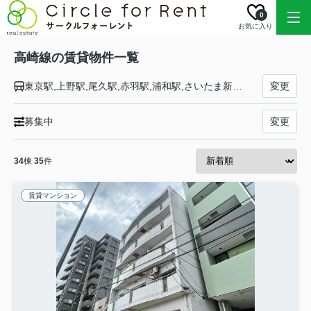
0
お気に入り
高崎線の賃貸物件一覧
東京駅,上野駅,尾久駅,赤羽駅,浦和駅,さいたま新都心駅,大宮駅,宮原駅,上尾駅,北上尾駅,桶川駅,北本駅,鴻巣駅,北鴻巣駅,吹上駅,行田駅,熊谷駅,籠原駅,深谷駅,岡部駅,本庄駅,神保原駅,新町駅,倉賀野駅,高崎駅
変更
募集中
変更
34
棟
35
件
賃貸マンション