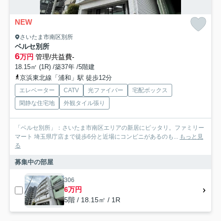
NEW
さいたま市南区別所
ベルセ別所
6
万円
管理/共益費-
18.15㎡ (1R) /築37年 /5階建
京浜東北線「浦和」駅 徒歩12分
エレベーター
CATV
光ファイバー
宅配ボックス
閑静な住宅地
外観タイル張り
「ベルセ別所」：さいたま市南区エリアの新居にピッタリ。ファミリー
マート 埼玉県庁店まで徒歩6分と近場にコンビニがあるのも...
もっと見
る
募集中の部屋
306
6万円
5階 / 18.15㎡ / 1R