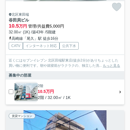
北区東田端
谷田貝ビル
10.5
万円
管理/共益費5,000円
32.00㎡ (1K) /築43年 /5階建
高崎線「尾久」駅 徒歩16分
CATV
インターネット対応
公共下水
近くにはセブンイレブン 北区田端駅東店(徒歩2分)がありちょっとした
買い物に便利です。朝や就寝前がラクラクの、独立した洗...
もっと見る
募集中の部屋
2階
10.5万円
2階 / 32.00㎡ / 1K
賃貸マンション