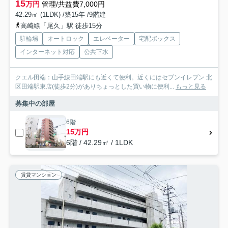
15
万円
管理/共益費7,000円
42.29㎡ (1LDK) /築15年 /9階建
高崎線「尾久」駅 徒歩15分
駐輪場
オートロック
エレベーター
宅配ボックス
インターネット対応
公共下水
クエル田端：山手線田端駅にも近くて便利。近くにはセブンイレブン 北
区田端駅東店(徒歩2分)がありちょっとした買い物に便利...
もっと見る
募集中の部屋
6階
15万円
6階 / 42.29㎡ / 1LDK
賃貸マンション