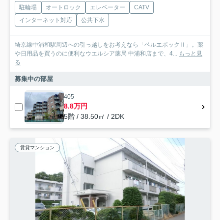
駐輪場
オートロック
エレベーター
CATV
インターネット対応
公共下水
埼京線中浦和駅周辺への引っ越しをお考えなら「ベルエポックⅡ」。薬
や日用品を買うのに便利なウエルシア薬局 中浦和店まで、4...
もっと見
る
募集中の部屋
405
8.8万円
5階 / 38.50㎡ / 2DK
賃貸マンション