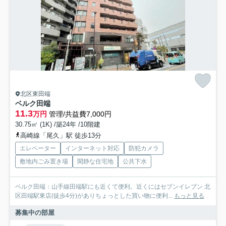
北区東田端
ベルク田端
11.3
万円
管理/共益費7,000円
30.75㎡ (1K) /築24年 /10階建
高崎線「尾久」駅 徒歩13分
エレベーター
インターネット対応
防犯カメラ
敷地内ごみ置き場
閑静な住宅地
公共下水
ベルク田端：山手線田端駅にも近くて便利。近くにはセブンイレブン 北
区田端駅東店(徒歩4分)がありちょっとした買い物に便利...
もっと見る
募集中の部屋