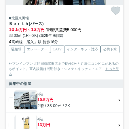
北区東田端
Ｂｅｒｔｈ(バース)
10.5
13
万円～
万円
管理/共益費5,000円
33.00㎡ (1R～2K) /築28年 /6階建
高崎線「尾久」駅 徒歩16分
駐輪場
エレベーター
CATV
インターネット対応
公共下水
セブンイレブン 北区田端駅東店まで徒歩2分と近場にコンビニがあるの
もポイント。室内設備は照明付き・システムキッチン・エア...
もっと見
る
募集中の部屋
2階
10.5万円
2階 / 33.00㎡ / 2K
4階
13万円