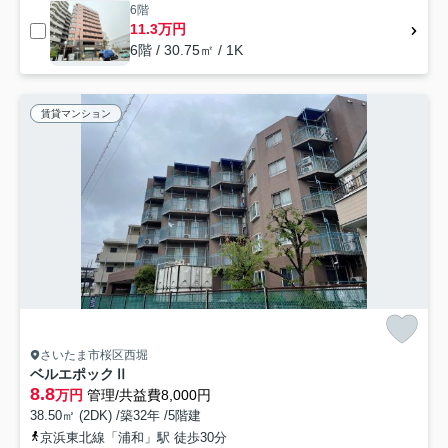
6階
11.3万円
6階 / 30.75㎡ / 1K
賃貸マンション
さいたま市桜区西堀
ベルエポックⅡ
8.8
万円
管理/共益費8,000円
38.50㎡ (2DK) /築32年 /5階建
京浜東北線「浦和」駅 徒歩30分