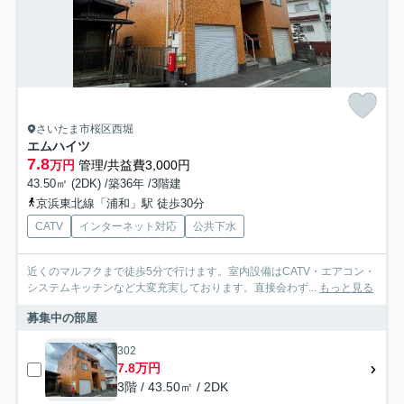
さいたま市桜区西堀
エムハイツ
7.8
万円
管理/共益費3,000円
43.50㎡ (2DK) /築36年 /3階建
京浜東北線「浦和」駅 徒歩30分
CATV
インターネット対応
公共下水
近くのマルフクまで徒歩5分で行けます。室内設備はCATV・エアコン・
システムキッチンなど大変充実しております。直接会わず...
もっと見る
募集中の部屋
302
7.8万円
3階 / 43.50㎡ / 2DK