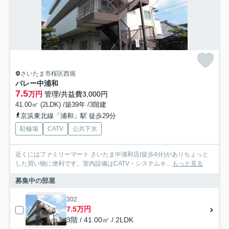
さいたま市桜区西堀
バレー中浦和
7.5
万円
管理/共益費3,000円
41.00㎡ (2LDK) /築39年 /3階建
京浜東北線「浦和」駅 徒歩29分
駐輪場
CATV
公共下水
近くにはファミリーマート さいたま中浦和店(徒歩4分)がありちょっと
した買い物に便利です。室内設備はCATV・システムキ...
もっと見る
募集中の部屋
302
7.5万円
3階 / 41.00㎡ / 2LDK