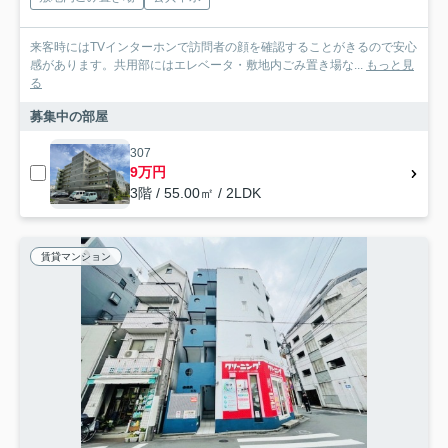
来客時にはTVインターホンで訪問者の顔を確認することがきるので安心
感があります。共用部にはエレベータ・敷地内ごみ置き場な...
もっと見
る
募集中の部屋
307
9万円
3階 / 55.00㎡ / 2LDK
賃貸マンション