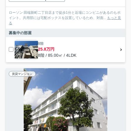
ローソン 田端新町二丁目店まで徒歩1分と近場にコンビニがあるのもポ
イント。共用部には宅配ボックスを設置しているため、対面...
もっと見
る
募集中の部屋
8階
25.8万円
8階 / 85.00㎡ / 4LDK
賃貸マンション