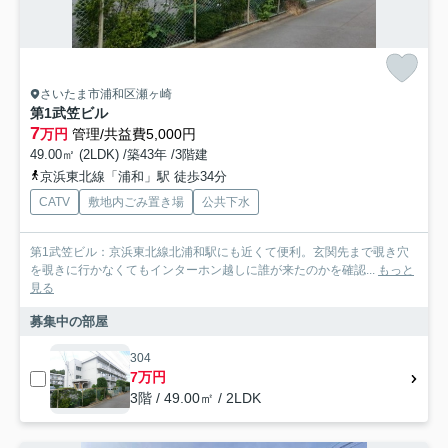
さいたま市浦和区瀬ヶ崎
第1武笠ビル
7
万円
管理/共益費5,000円
49.00㎡ (2LDK) /築43年 /3階建
京浜東北線「浦和」駅 徒歩34分
CATV
敷地内ごみ置き場
公共下水
第1武笠ビル：京浜東北線北浦和駅にも近くて便利。玄関先まで覗き穴
を覗きに行かなくてもインターホン越しに誰が来たのかを確認...
もっと
見る
募集中の部屋
304
7万円
3階 / 49.00㎡ / 2LDK