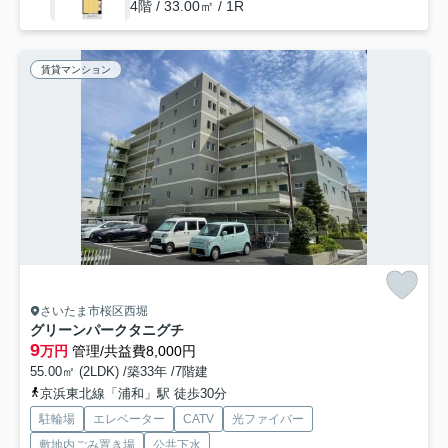
4階 / 33.00㎡ / 1R
賃貸マンション
さいたま市桜区西堀
グリーンパークタニグチ
9
万円
管理/共益費8,000円
55.00㎡ (2LDK) /築33年 /7階建
京浜東北線「浦和」駅 徒歩30分
駐輪場
エレベーター
CATV
光ファイバー
敷地内ごみ置き場
公共下水