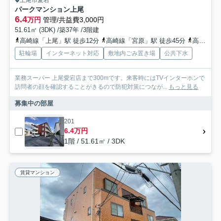
上尾市愛宕
パークマンション上尾
6.4
万円
管理/共益費3,000円
51.61㎡ (3DK) /築37年 /3階建
高崎線「上尾」駅 徒歩12分
高崎線「宮原」駅 徒歩45分
高崎線「北上尾」駅 徒歩35分
駐輪場
インターネット対応
敷地内ごみ置き場
公共下水
業務スーパー 上尾愛宕店まで300mです。来客時にはTVインターホンで
訪問者の顔を確認することがきるので防犯対策につなが...
もっと見る
募集中の部屋
201
6.4万円
1階 / 51.61㎡ / 3DK
賃貸マンション