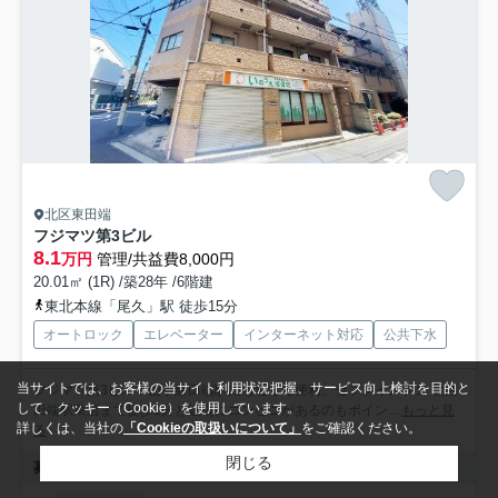
北区東田端
フジマツ第3ビル
8.1
万円
管理/共益費8,000円
20.01㎡ (1R) /築28年 /6階建
東北本線「尾久」駅 徒歩15分
オートロック
エレベーター
インターネット対応
公共下水
当サイトでは、お客様の当サイト利用状況把握、サービス向上検討を目的と
フジマツ第3ビル：山手線田端駅にも近くて便利。セブンイレブン 北区
して、クッキー（Cookie）を使用しています。
田端駅東店まで徒歩1分と近場にコンビニがあるのもポイン...
もっと見
詳しくは、当社の
「Cookieの取扱いについて」
をご確認ください。
る
閉じる
募集中の部屋