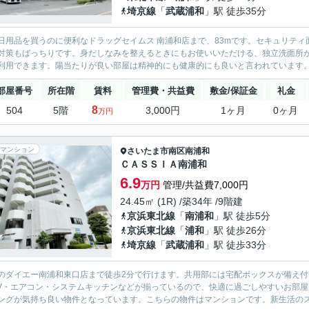
埼京線
「
武蔵浦和
」駅 徒歩35分
日用品を買うのに便利なドラッグセイムス 南浦和店まで、83mです。セキュリティ
対策もばっちりです。身だしなみを整えるときにもお使いいただける、独立洗面所
利用できます。陽当たりが良い部屋は精神的にも健康的にも良いと言われています。こ
部屋番号
所在階
賃料
管理費・共益費
敷金/保証金
礼金
8
504
5階
3,000円
1ヶ月
0ヶ月
万円
マンション
さいたま市南区
南浦和
ＣＡＳＳＩＡ南浦和
6.9
万円
管理/共益費7,000円
24.45㎡ (1R) /築34年 /9階建
京浜東北線
「
南浦和
」駅 徒歩5分
京浜東北線
「
浦和
」駅 徒歩26分
埼京線
「
武蔵浦和
」駅 徒歩33分
のダイエー南浦和東口店まで徒歩2分で行けます。共用部には宅配ボックスが備え
TV・エアコン・システムキッチンなどが揃っているので、快適に過ごしやすいお部
ングが気持ち良い物件となっています。こちらの物件はマンションです。新生活のスタ