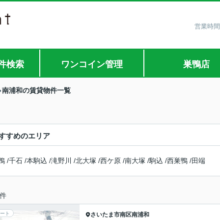
営業時間
件検索
ワンコイン管理
巣鴨店
南浦和の賃貸物件一覧
すすめのエリア
鴨
/
千石
/
本駒込
/
滝野川
/
北大塚
/
西ケ原
/
南大塚
/
駒込
/
西巣鴨
/
田端
件
ート
さいたま市南区
南浦和