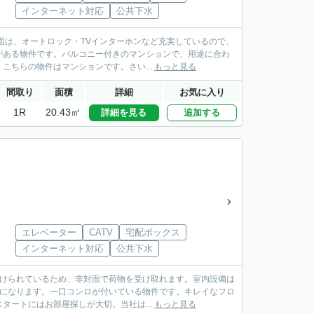
インターネット対応
公共下水
面は、オートロック・TVインターホンなど充実しているので、
がある物件です。バルコニー付きのマンションで、用途に合わ
ちらの物件はマンションです。さい...
もっと見る
間取り
面積
詳細
お気に入り
1R
20.43㎡
詳細を見る
追加する
エレベーター
CATV
宅配ボックス
インターネット対応
公共下水
付けられているため、非対面で荷物を受け取れます。室内設備は
屋になります。一口コンロが付いている物件です。キレイなフロ
ートにはお部屋探しが大切。当社は...
もっと見る