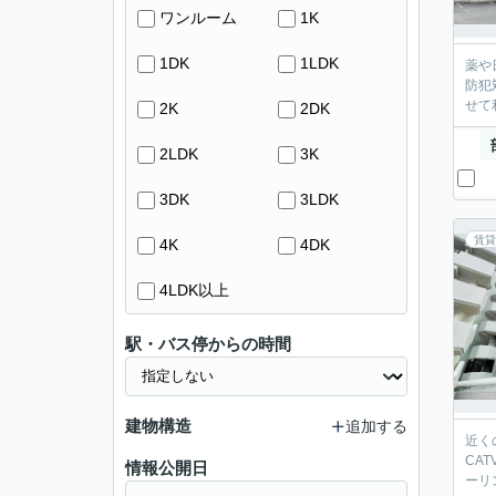
ワンルーム
1K
1DK
1LDK
薬や
防犯
せて
2K
2DK
2LDK
3K
3DK
3LDK
賃貸
4K
4DK
4LDK以上
駅・バス停からの時間
建物構造
追加する
近く
CA
情報公開日
ーリ