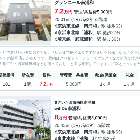
グランニール南浦和
7.2
万円
管理/共益費5,000円
20.01㎡ (1R) /築2年 /3階建
京浜東北線
「
南浦和
」駅 徒歩6分
京浜東北線
「
浦和
」駅 徒歩27分
埼京線
「
武蔵浦和
」駅 徒歩36分
わりで選びたい方におすすめ。さいたま市南区エリアで住まいをお探しなら「グラ
ムス 南浦和店」があります。収納はクロゼット・シューズボックスなどが備え付け
面化粧台・浴室乾燥機などが揃っており、とても充実しています。浴室とトイレが分か
部屋番号
所在階
賃料
管理費・共益費
敷金/保証金
礼金
7.2
101
1階
5,000円
1ヶ月
1ヶ月
万円
マンション
さいたま市南区
南浦和
willDo南浦和
8
万円
管理/共益費3,000円
20.43㎡ (1R) /築19年 /5階建
京浜東北線
「
南浦和
」駅 徒歩6分
東北本線
「
浦和
」駅 徒歩25分