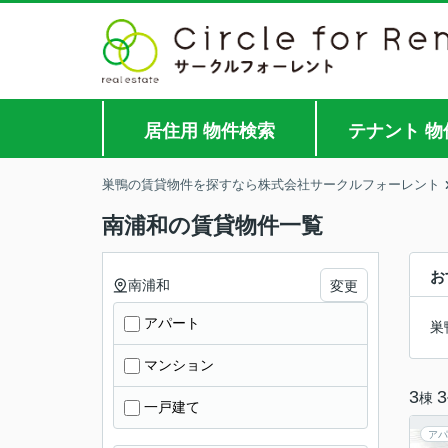
居住用 物件検索
テナント 物
巣鴨の賃貸物件を探すなら株式会社サークルフォーレント
南浦和の賃貸物件一覧
お
南浦和
変更
アパート
巣
マンション
3
3
棟
一戸建て
アパ