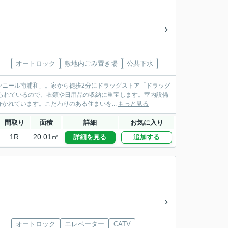
オートロック
敷地内ごみ置き場
公共下水
ンニール南浦和」。家から徒歩2分にドラッグストア「ドラッグ
られているので、衣類や日用品の収納に重宝します。室内設備
れています。こだわりのある住まいを...
もっと見る
間取り
面積
詳細
お気に入り
1R
20.01㎡
詳細を見る
追加する
オートロック
エレベーター
CATV