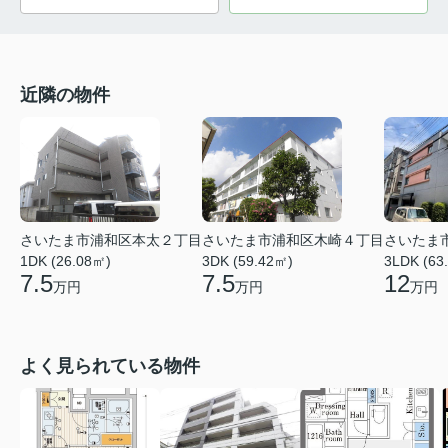
近隣の物件
さいたま市浦和区本太２丁目
さいたま市浦和区木崎４丁目
さいたま
1DK (26.08㎡)
3DK (59.42㎡)
3LDK (63
7.5
7.5
12
万円
万円
万円
よく見られている物件