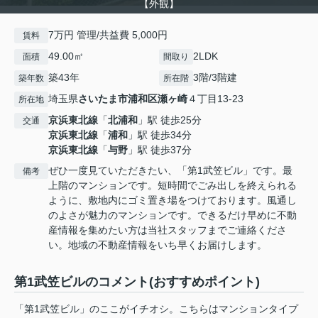
【外観】
7万円 管理/共益費 5,000円
賃料
49.00㎡
2LDK
面積
間取り
築43年
3階/3階建
築年数
所在階
埼玉県
さいたま市浦和区
瀬ヶ崎
４丁目13-23
所在地
京浜東北線
「
北浦和
」駅 徒歩25分
交通
京浜東北線
「
浦和
」駅 徒歩34分
京浜東北線
「
与野
」駅 徒歩37分
ぜひ一度見ていただきたい、「第1武笠ビル」です。最
備考
上階のマンションです。短時間でごみ出しを終えられる
ように、敷地内にゴミ置き場をつけております。風通し
のよさが魅力のマンションです。できるだけ早めに不動
産情報を集めたい方は当社スタッフまでご連絡くださ
い。地域の不動産情報をいち早くお届けします。
第1武笠ビルのコメント(おすすめポイント)
「第1武笠ビル」のここがイチオシ。こちらはマンションタイプ