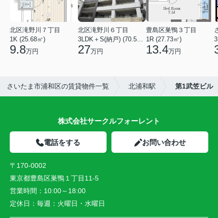
北区滝野川７丁目
北区滝野川６丁目
豊島区巣鴨３丁目
1K (25.68㎡)
3LDK＋S(納戸) (70.56㎡)
1R (27.73㎡)
3
9.8
27
13.4
万円
万円
万円
さいたま市浦和区の賃貸物件一覧
北浦和駅
第1武笠ビル
株式会社サークルフォーレント
電話をする
お問い合わせ
〒170-0002
東京都豊島区巣鴨１丁目11-5
営業時間：
10:00～18:00
定休日：
毎週：火曜日・水曜日