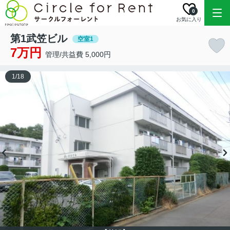
0
お気に入り
第1武笠ビル
空室1
7万円
管理/共益費 5,000円
1
/
18