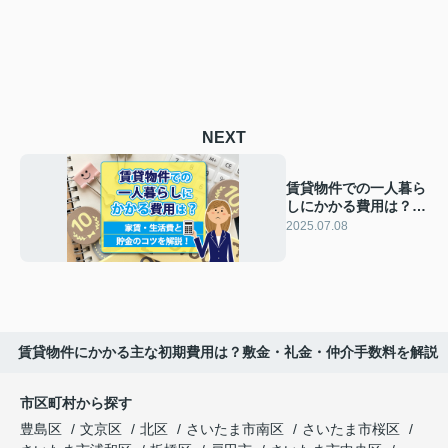
NEXT
賃貸物件での一人暮ら
しにかかる費用は？家
賃・生活費と貯金のコ
2025.07.08
ツを解説！
賃貸物件にかかる主な初期費用は？敷金・礼金・仲介手数料を解説
市区町村から探す
豊島区
文京区
北区
さいたま市南区
さいたま市桜区