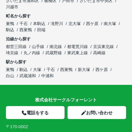
さいたま市浦和区
板橋区
戸田市
さいたま市中央区
川越市
町名から探す
巣鴨
千石
本駒込
滝野川
北大塚
西ケ原
南大塚
駒込
西巣鴨
田端
沿線から探す
都営三田線
山手線
南北線
都電荒川線
京浜東北線
埼京線
丸ノ内線
武蔵野線
東武東上線
高崎線
駅から探す
巣鴨
駒込
大塚
千石
西巣鴨
新大塚
西ケ原
白山
武蔵浦和
中浦和
株式会社サークルフォーレント
電話をする
お問い合わせ
〒170-0002