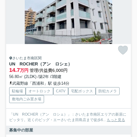
さいたま市南区関
UN ROCHER（アン ロシェ）
14.7
万円
管理/共益費6,000円
56.80㎡ (2LDK) /築2年 /3階建
武蔵野線「西浦和」駅 徒歩14分
駐輪場
オートロック
CATV
宅配ボックス
防犯カメラ
敷地内ごみ置き場
「UN ROCHER（アン ロシェ）」：さいたま市南区エリアの新居に
ピッタリ。近くのビッグ・エーさいたま田島店まで徒歩6...
もっと見る
募集中の部屋