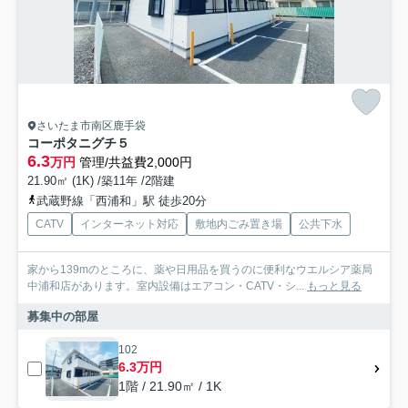
さいたま市南区鹿手袋
コーポタニグチ５
6.3
万円
管理/共益費2,000円
21.90㎡ (1K) /築11年 /2階建
武蔵野線「西浦和」駅 徒歩20分
CATV
インターネット対応
敷地内ごみ置き場
公共下水
家から139mのところに、薬や日用品を買うのに便利なウエルシア薬局
中浦和店があります。室内設備はエアコン・CATV・シ...
もっと見る
募集中の部屋
102
6.3万円
1階 / 21.90㎡ / 1K