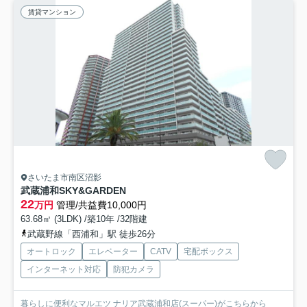
賃貸マンション
さいたま市南区沼影
武蔵浦和SKY&GARDEN
22
万円
管理/共益費10,000円
63.68㎡ (3LDK) /築10年 /32階建
武蔵野線「西浦和」駅 徒歩26分
オートロック
エレベーター
CATV
宅配ボックス
インターネット対応
防犯カメラ
暮らしに便利なマルエツ ナリア武蔵浦和店(スーパー)がこちらから