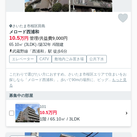
さいたま市桜区田島
メロード西浦和
10.5
万円
管理/共益費9,000円
65.10㎡ (3LDK) /築32年 /6階建
武蔵野線「西浦和」駅 徒歩6分
エレベーター
CATV
敷地内ごみ置き場
公共下水
こだわりで選びたい方におすすめ。さいたま市桜区エリアで住まいをお
探しなら「メロード西浦和」。歩いて90mの場所に、ビッグ...
もっと見
る
募集中の部屋
101
10.5万円
1階 / 65.10㎡ / 3LDK