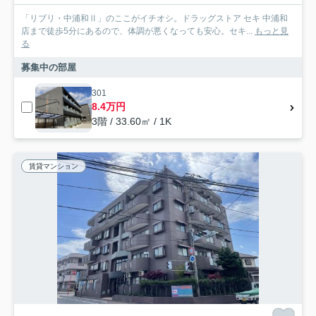
「リブリ・中浦和Ⅱ」のここがイチオシ。ドラッグストア セキ 中浦和
店まで徒歩5分にあるので、体調が悪くなっても安心。セキ...
もっと見
る
募集中の部屋
301
8.4万円
3階 / 33.60㎡ / 1K
賃貸マンション