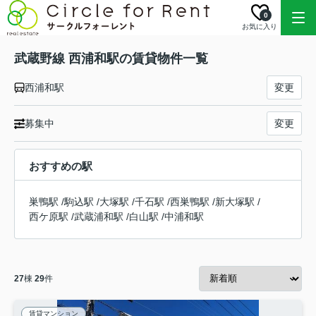
0
お気に入り
武蔵野線 西浦和駅の賃貸物件一覧
西浦和駅
変更
募集中
変更
おすすめの駅
巣鴨駅
/
駒込駅
/
大塚駅
/
千石駅
/
西巣鴨駅
/
新大塚駅
/
西ケ原駅
/
武蔵浦和駅
/
白山駅
/
中浦和駅
27
棟
29
件
賃貸マンション