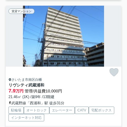
賃貸マンション
さいたま市南区白幡
リヴシティ武蔵浦和
7.9
万円
管理/共益費10,000円
21.46㎡ (1K) /築9年 /13階建
武蔵野線「西浦和」駅 徒歩31分
駐輪場
オートロック
エレベーター
CATV
宅配ボックス
インターネット対応