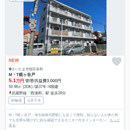
NEW
さいたま市桜区栄和
M・T糀ヶ谷戸
5.1
万円
管理/共益費3,000円
50.98㎡ (2DK) /築37年 /4階建
武蔵野線「西浦和」駅 徒歩28分
駐輪場
公共下水
M・T糀ヶ谷戸：埼京線南与野駅にも近くて便利。知らない人が来た時
でも玄関を開けずに顔を確認できるモニター付きインターホン...
もっと
見る