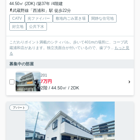
44.50㎡ (2DK) /築37年 /4階建
武蔵野線「西浦和」駅 徒歩22分
CATV
光ファイバー
敷地内ごみ置き場
閑静な住宅地
好立地
公共下水
こだわりポイント満載のシティパル。歩いて401mの場所に、コープ武
蔵浦和店があります。独立洗面台が付いているので、歯ブラ...
もっと見
る
募集中の部屋
201
7万円
2階 / 44.50㎡ / 2DK
アパート