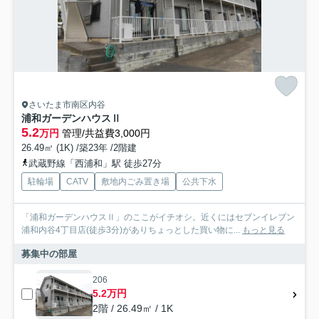
さいたま市南区内谷
浦和ガーデンハウスⅡ
5.2
万円
管理/共益費3,000円
26.49㎡ (1K) /築23年 /2階建
武蔵野線「西浦和」駅 徒歩27分
駐輪場
CATV
敷地内ごみ置き場
公共下水
「浦和ガーデンハウスⅡ」のここがイチオシ。近くにはセブンイレブン
浦和内谷4丁目店(徒歩3分)がありちょっとした買い物に...
もっと見る
募集中の部屋
206
5.2万円
2階 / 26.49㎡ / 1K