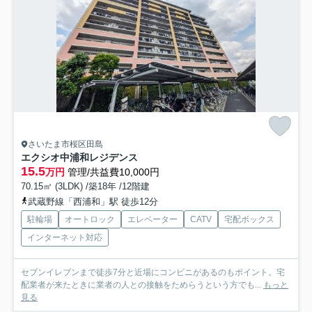
さいたま市桜区田島
エクシオ中浦和レジデンス
15.5
万円
管理/共益費10,000円
70.15㎡ (3LDK) /築18年 /12階建
武蔵野線「西浦和」駅 徒歩12分
駐輪場
オートロック
エレベーター
CATV
宅配ボックス
インターネット対応
セブンイレブンまで徒歩7分と近場にコンビニがあるのもポイント。宅
配業者が来たときに業者の人との接触をためらうという方でも...
もっと
見る