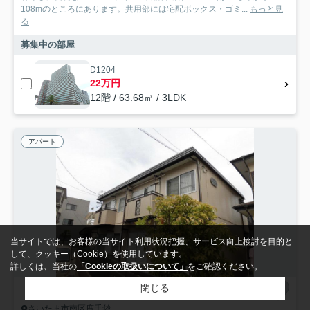
108mのところにあります。共用部には宅配ボックス・ゴミ...
もっと見
る
募集中の部屋
D1204
22万円
12階 / 63.68㎡ / 3LDK
アパート
当サイトでは、お客様の当サイト利用状況把握、サービス向上検討を目的と
して、クッキー（Cookie）を使用しています。
詳しくは、当社の
「Cookieの取扱いについて」
をご確認ください。
閉じる
さいたま市南区鹿手袋