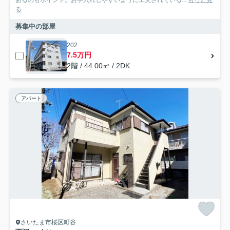
あるのもポイント。お手入れしやすいように工夫されている...
もっと見
る
募集中の部屋
202
7.5万円
2階 / 44.00㎡ / 2DK
アパート
さいたま市桜区町谷