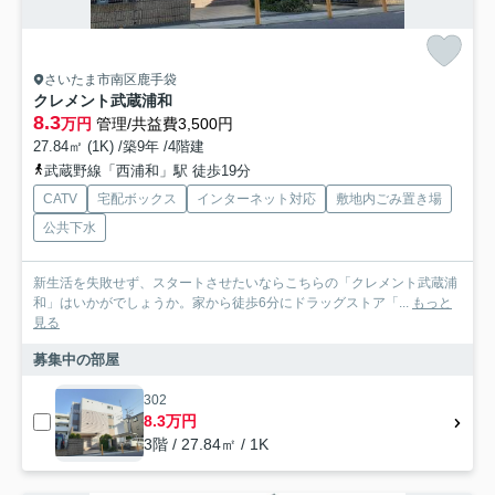
さいたま市南区鹿手袋
クレメント武蔵浦和
8.3
万円
管理/共益費3,500円
27.84㎡ (1K) /築9年 /4階建
武蔵野線「西浦和」駅 徒歩19分
CATV
宅配ボックス
インターネット対応
敷地内ごみ置き場
公共下水
新生活を失敗せず、スタートさせたいならこちらの「クレメント武蔵浦
和」はいかがでしょうか。家から徒歩6分にドラッグストア「...
もっと
見る
募集中の部屋
302
8.3万円
3階 / 27.84㎡ / 1K