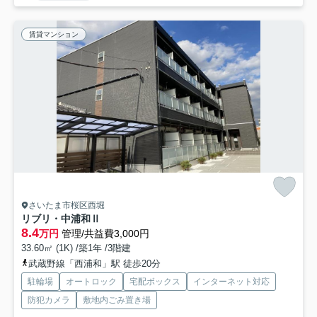
賃貸マンション
さいたま市桜区西堀
リブリ・中浦和Ⅱ
8.4
万円
管理/共益費3,000円
33.60㎡ (1K) /築1年 /3階建
武蔵野線「西浦和」駅 徒歩20分
駐輪場
オートロック
宅配ボックス
インターネット対応
防犯カメラ
敷地内ごみ置き場