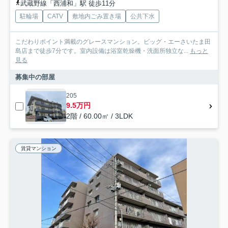
武蔵野線「西浦和」駅 徒歩11分
駐輪場
CATV
敷地内ごみ置き場
公共下水
こだわりポイント満載のグレースマンション。ビッグ・エーさいたま田
島店まで徒歩7分です。室内設備は浴室乾燥機・洗面所独立な...
もっと
見る
募集中の部屋
205
9.5万円
2階 / 60.00㎡ / 3LDK
賃貸マンション