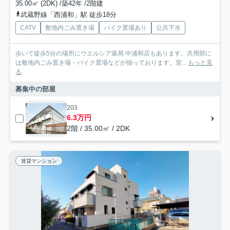
35.00㎡ (2DK) /築42年 /2階建
武蔵野線「西浦和」駅 徒歩18分
CATV
敷地内ごみ置き場
バイク置場あり
公共下水
歩いて徒歩5分の場所にウエルシア薬局 中浦和店もあります。共用部に
は敷地内ごみ置き場・バイク置場などが揃っております。室...
もっと見
る
募集中の部屋
203
6.3万円
2階 / 35.00㎡ / 2DK
賃貸マンション