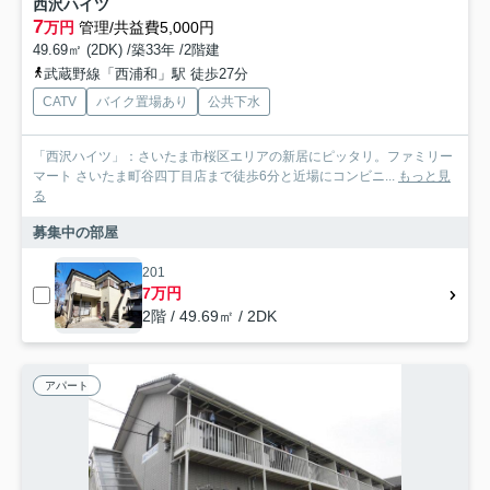
西沢ハイツ
7
万円
管理/共益費5,000円
49.69㎡ (2DK) /築33年 /2階建
武蔵野線「西浦和」駅 徒歩27分
CATV
バイク置場あり
公共下水
「西沢ハイツ」：さいたま市桜区エリアの新居にピッタリ。ファミリー
マート さいたま町谷四丁目店まで徒歩6分と近場にコンビニ...
もっと見
る
募集中の部屋
201
7万円
2階 / 49.69㎡ / 2DK
アパート