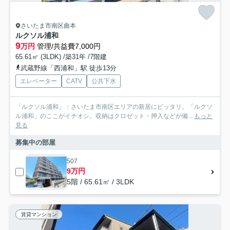
さいたま市南区曲本
ルクソル浦和
9
万円
管理/共益費7,000円
65.61㎡ (3LDK) /築31年 /7階建
武蔵野線「西浦和」駅 徒歩13分
エレベーター
CATV
公共下水
「ルクソル浦和」：さいたま市南区エリアの新居にピッタリ。「ルクソ
ル浦和」のここがイチオシ。収納はクロゼット・押入などが備...
もっと
見る
募集中の部屋
507
9万円
5階 / 65.61㎡ / 3LDK
賃貸マンション