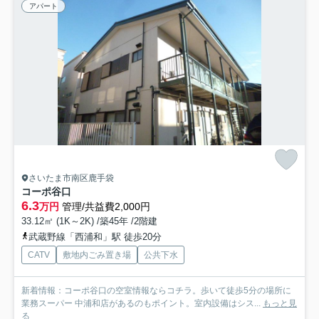
アパート
さいたま市南区鹿手袋
コーポ谷口
6.3
万円
管理/共益費2,000円
33.12㎡ (1K～2K) /築45年 /2階建
武蔵野線「西浦和」駅 徒歩20分
CATV
敷地内ごみ置き場
公共下水
新着情報：コーポ谷口の空室情報ならコチラ。歩いて徒歩5分の場所に
業務スーパー 中浦和店があるのもポイント。室内設備はシス...
もっと見
る