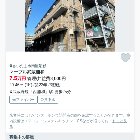
さいたま市南区沼影
マーブル武蔵浦和
7.5
万円
管理/共益費3,000円
20.46㎡ (1K) /築22年 /3階建
武蔵野線「西浦和」駅 徒歩25分
光ファイバー
公共下水
来客時にはTVインターホンで訪問者の顔を確認することができます。室
内設備はエアコン・システムキッチン・CSなどが揃ってお...
もっと見
る
募集中の部屋