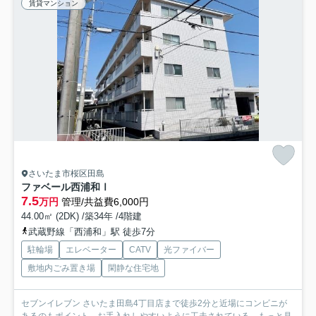
賃貸マンション
さいたま市桜区田島
ファベール西浦和Ⅰ
7.5
万円
管理/共益費6,000円
44.00㎡ (2DK) /築34年 /4階建
武蔵野線「西浦和」駅 徒歩7分
駐輪場
エレベーター
CATV
光ファイバー
敷地内ごみ置き場
閑静な住宅地
セブンイレブン さいたま田島4丁目店まで徒歩2分と近場にコンビニが