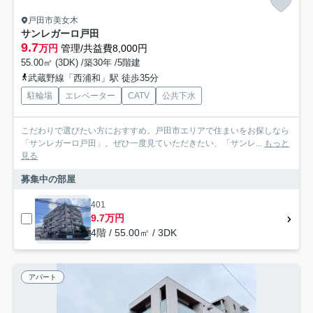
戸田市美女木
サンレガーロ戸田
9.7
万円
管理/共益費8,000円
55.00㎡ (3DK) /築30年 /5階建
武蔵野線「西浦和」駅 徒歩35分
駐輪場
エレベーター
CATV
公共下水
こだわりで選びたい方におすすめ。戸田市エリアで住まいをお探しなら
「サンレガーロ戸田」。ぜひ一度見ていただきたい、「サンレ...
もっと
見る
募集中の部屋
401
9.7万円
4階 / 55.00㎡ / 3DK
アパート