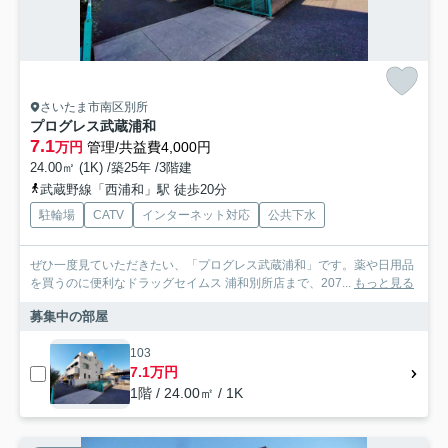
さいたま市南区別所
プログレス武蔵浦和
7.1
万円
管理/共益費4,000円
24.00㎡ (1K) /築25年 /3階建
武蔵野線「西浦和」駅 徒歩20分
駐輪場
CATV
インターネット対応
公共下水
ぜひ一度見ていただきたい、「プログレス武蔵浦和」です。薬や日用品
を買うのに便利なドラッグセイムス 浦和別所店まで、207...
もっと見る
募集中の部屋
103
7.1万円
1階 / 24.00㎡ / 1K