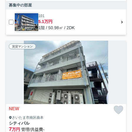
募集中の部屋
101
5.1万円
1階 / 50.98㎡ / 2DK
賃貸マンション
NEW
さいたま市南区曲本
シティパル
7
万円
管理/共益費-