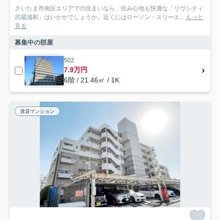
さいたま市南区エリアでの住まいなら、住み心地も快適な「リヴシティ
武蔵浦和」はいかがでしょうか。近くにはローソン・スリーエ...
もっと
見る
募集中の部屋
502
7.9万円
6階 / 21.46㎡ / 1K
賃貸マンション