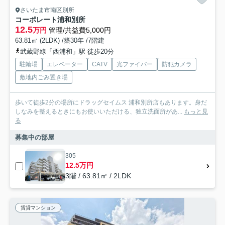
さいたま市南区別所
コーポレート浦和別所
12.5
万円
管理/共益費5,000円
63.81㎡ (2LDK) /築30年 /7階建
武蔵野線「西浦和」駅 徒歩20分
駐輪場
エレベーター
CATV
光ファイバー
防犯カメラ
敷地内ごみ置き場
歩いて徒歩2分の場所にドラッグセイムス 浦和別所店もあります。身だ
しなみを整えるときにもお使いいただける、独立洗面所があ...
もっと見
る
募集中の部屋
305
12.5万円
3階 / 63.81㎡ / 2LDK
賃貸マンション