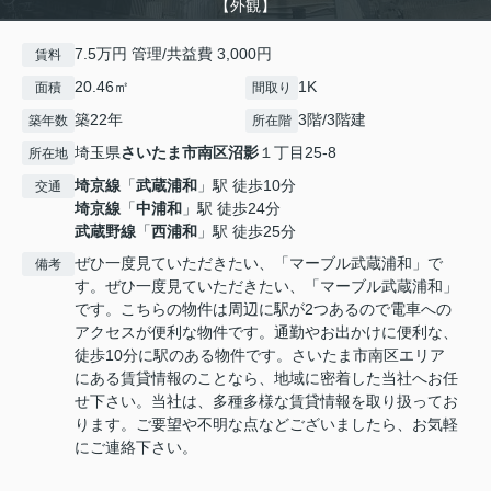
【外観】
7.5万円 管理/共益費 3,000円
賃料
20.46㎡
1K
面積
間取り
築22年
3階/3階建
築年数
所在階
埼玉県
さいたま市南区
沼影
１丁目25-8
所在地
埼京線
「
武蔵浦和
」駅 徒歩10分
交通
埼京線
「
中浦和
」駅 徒歩24分
武蔵野線
「
西浦和
」駅 徒歩25分
ぜひ一度見ていただきたい、「マーブル武蔵浦和」で
備考
す。ぜひ一度見ていただきたい、「マーブル武蔵浦和」
です。こちらの物件は周辺に駅が2つあるので電車への
アクセスが便利な物件です。通勤やお出かけに便利な、
徒歩10分に駅のある物件です。さいたま市南区エリア
にある賃貸情報のことなら、地域に密着した当社へお任
せ下さい。当社は、多種多様な賃貸情報を取り扱ってお
ります。ご要望や不明な点などございましたら、お気軽
にご連絡下さい。