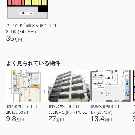
さいたま市南区沼影１丁目
3LDK (74.25㎡)
35
万円
よく見られている物件
北区滝野川７丁目
北区滝野川６丁目
豊島区巣鴨３丁目
1K (25.68㎡)
3LDK＋S(納戸) (70.56㎡)
1R (27.73㎡)
3
9.8
27
13.4
万円
万円
万円