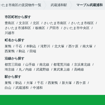
いたま市南区の賃貸物件一覧
武蔵浦和駅
マーブル武蔵浦和
市区町村から探す
豊島区
文京区
北区
さいたま市南区
さいたま市桜区
さいたま市浦和区
板橋区
戸田市
さいたま市中央区
川越市
町名から探す
巣鴨
千石
本駒込
滝野川
北大塚
西ケ原
南大塚
西巣鴨
駒込
田端
沿線から探す
都営三田線
山手線
南北線
都電荒川線
京浜東北線
埼京線
丸ノ内線
武蔵野線
東武東上線
高崎線
駅から探す
巣鴨
駒込
大塚
千石
西巣鴨
新大塚
西ケ原
白山
武蔵浦和
中浦和