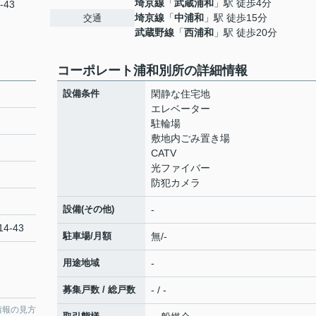
埼京線
「
武蔵浦和
」駅 徒歩4分
-43
埼京線
「
中浦和
」駅 徒歩15分
交通
武蔵野線
「
西浦和
」駅 徒歩20分
コーポレート浦和別所の詳細情報
設備条件
閑静な住宅地
エレベーター
駐輪場
敷地内ごみ置き場
CATV
光ファイバー
防犯カメラ
設備(その他)
-
4-43
駐車場/月額
無/-
用途地域
-
募集戸数 / 総戸数
- / -
情報の見方