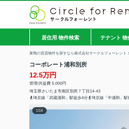
居住用 物件検索
テナント 物
巣鴨の賃貸物件を探すなら株式会社サークルフォーレント
コーポレート浦和別所
12.5万円
管理/共益費 5,000円
埼玉県
さいたま市南区
別所
７丁目14-43
埼京線「武蔵浦和」駅徒歩4分
埼京線「中浦和」駅
1
/
18