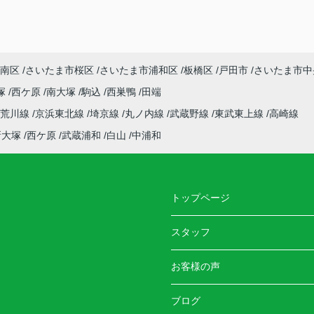
南区
さいたま市桜区
さいたま市浦和区
板橋区
戸田市
さいたま市中
塚
西ケ原
南大塚
駒込
西巣鴨
田端
電荒川線
京浜東北線
埼京線
丸ノ内線
武蔵野線
東武東上線
高崎線
新大塚
西ケ原
武蔵浦和
白山
中浦和
トップページ
スタッフ
お客様の声
ブログ