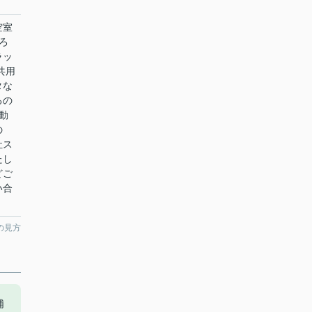
空室
ろ
ラッ
共用
タな
るの
動
の
社ス
たし
どご
い合
の見方
浦