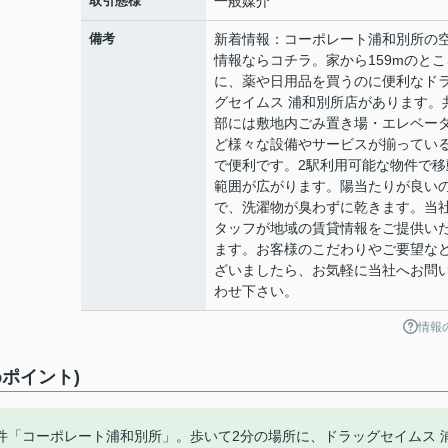
取引態様
一般媒介
備考
新着情報：コーポレート浦和別所の
情報ならコチラ。家から159mのとこ
に、薬や日用品を買うのに便利なド
グセイムス 浦和別所店があります。
部には敷地内ごみ置き場・エレベー
ど様々な設備やサービスが揃ってい
で便利です。2駅利用可能な物件で移
範囲が広がります。陽当たりが良い
で、洗濯物が臭わずに乾きます。当
タッフが地域の賃貸情報をご提供い
ます。お客様のこだわりやご要望な
ざいましたら、お気軽に当社へお問
わせ下さい。
情報
ポイント)
件「コーポレート浦和別所」。歩いて2分の場所に、ドラッグセイムス 