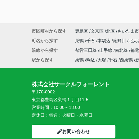
市区町村から探す
豊島区
文京区
北区
さいたま市
町名から探す
巣鴨
千石
本駒込
滝野川
北大
沿線から探す
都営三田線
山手線
南北線
都
駅から探す
巣鴨
駒込
大塚
千石
西巣鴨
株式会社サークルフォーレント
〒170-0002
東京都豊島区巣鴨１丁目11-5
営業時間：
10:00～18:00
定休日：
毎週：火曜日・水曜日
お問い合わせ