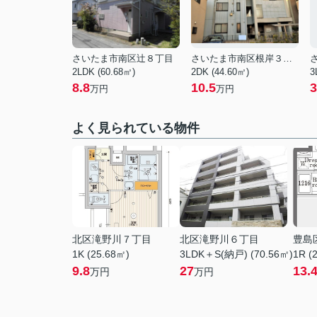
さいたま市南区辻８丁目
さいたま市南区根岸３丁目
2LDK (60.68㎡)
2DK (44.60㎡)
3
8.8
10.5
3
万円
万円
よく見られている物件
北区滝野川７丁目
北区滝野川６丁目
豊島
1K (25.68㎡)
3LDK＋S(納戸) (70.56㎡)
1R (
9.8
27
13.
万円
万円