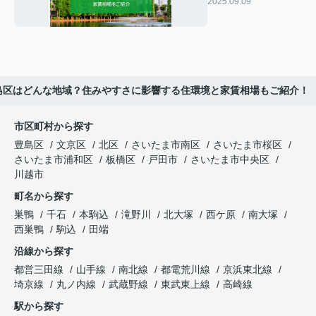
要・住環境・家賃相
2025.09.09
場をご紹介
島区はどんな地域？住みやすさに影響する住環境と家賃相場もご紹介！
市区町村から探す
豊島区
文京区
北区
さいたま市南区
さいたま市桜区
さいたま市浦和区
板橋区
戸田市
さいたま市中央区
川越市
町名から探す
巣鴨
千石
本駒込
滝野川
北大塚
西ケ原
南大塚
西巣鴨
駒込
田端
沿線から探す
都営三田線
山手線
南北線
都電荒川線
京浜東北線
埼京線
丸ノ内線
武蔵野線
東武東上線
高崎線
駅から探す