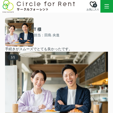
0
お気に入り
T 様
担当：田島 央進
手続きがスムーズでとても良かったです。
1
/
1