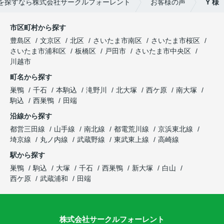
を探すなら株式会社サークルフォーレント
お客様の声
Y 様
市区町村から探す
豊島区
文京区
北区
さいたま市南区
さいたま市桜区
さいたま市浦和区
板橋区
戸田市
さいたま市中央区
川越市
町名から探す
巣鴨
千石
本駒込
滝野川
北大塚
西ケ原
南大塚
駒込
西巣鴨
田端
沿線から探す
都営三田線
山手線
南北線
都電荒川線
京浜東北線
埼京線
丸ノ内線
武蔵野線
東武東上線
高崎線
駅から探す
巣鴨
駒込
大塚
千石
西巣鴨
新大塚
白山
西ケ原
武蔵浦和
田端
株式会社サークルフォーレント