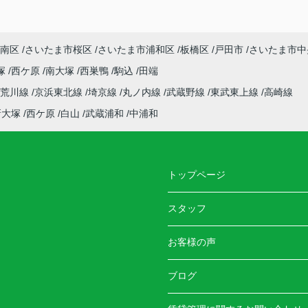
南区
さいたま市桜区
さいたま市浦和区
板橋区
戸田市
さいたま市中
塚
西ケ原
南大塚
西巣鴨
駒込
田端
電荒川線
京浜東北線
埼京線
丸ノ内線
武蔵野線
東武東上線
高崎線
新大塚
西ケ原
白山
武蔵浦和
中浦和
トップページ
スタッフ
お客様の声
ブログ