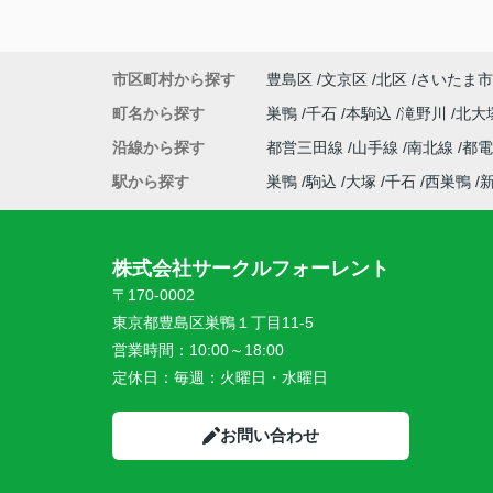
市区町村から探す
豊島区
文京区
北区
さいたま市
町名から探す
巣鴨
千石
本駒込
滝野川
北大
沿線から探す
都営三田線
山手線
南北線
都
駅から探す
巣鴨
駒込
大塚
千石
西巣鴨
株式会社サークルフォーレント
〒170-0002
東京都豊島区巣鴨１丁目11-5
営業時間：
10:00～18:00
定休日：
毎週：火曜日・水曜日
お問い合わせ