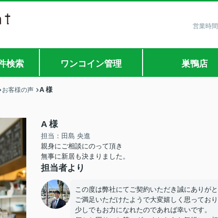
営業時間
件検索
ワンコイン管理
巣鴨店
A 様
お客様の声
A 様
担当：田島 央進
親身にご相談にのって頂き
無事に新居も決まりました。
担当者より
この度は弊社にてご契約いただき誠にありがと
ご満足いただけたようで大変嬉しく思っており
少しでもお力になれたのであれば幸いです。