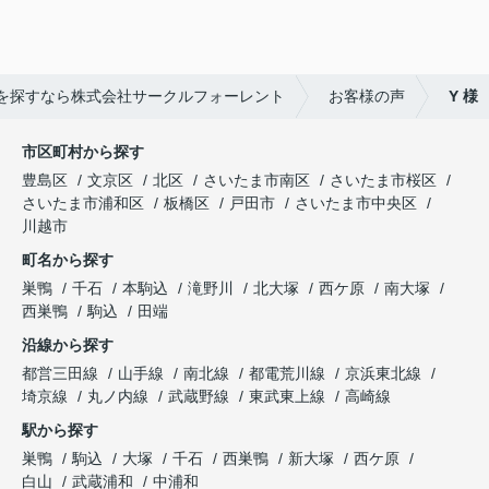
を探すなら株式会社サークルフォーレント
お客様の声
Y 様
市区町村から探す
豊島区
文京区
北区
さいたま市南区
さいたま市桜区
さいたま市浦和区
板橋区
戸田市
さいたま市中央区
川越市
町名から探す
巣鴨
千石
本駒込
滝野川
北大塚
西ケ原
南大塚
西巣鴨
駒込
田端
沿線から探す
都営三田線
山手線
南北線
都電荒川線
京浜東北線
埼京線
丸ノ内線
武蔵野線
東武東上線
高崎線
駅から探す
巣鴨
駒込
大塚
千石
西巣鴨
新大塚
西ケ原
白山
武蔵浦和
中浦和