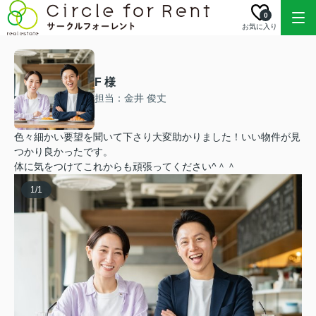
0
お気に入り
F 様
担当：金井 俊丈
色々細かい要望を聞いて下さり大変助かりました！いい物件が見
つかり良かったです。
体に気をつけてこれからも頑張ってください^＾＾
1
/
1