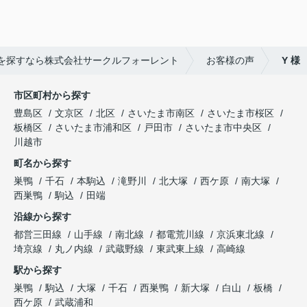
を探すなら株式会社サークルフォーレント
お客様の声
Y 様
市区町村から探す
豊島区
文京区
北区
さいたま市南区
さいたま市桜区
板橋区
さいたま市浦和区
戸田市
さいたま市中央区
川越市
町名から探す
巣鴨
千石
本駒込
滝野川
北大塚
西ケ原
南大塚
西巣鴨
駒込
田端
沿線から探す
都営三田線
山手線
南北線
都電荒川線
京浜東北線
埼京線
丸ノ内線
武蔵野線
東武東上線
高崎線
駅から探す
巣鴨
駒込
大塚
千石
西巣鴨
新大塚
白山
板橋
西ケ原
武蔵浦和