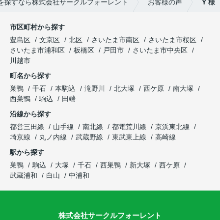
を探すなら株式会社サークルフォーレント
お客様の声
Y 様
市区町村から探す
豊島区
文京区
北区
さいたま市南区
さいたま市桜区
さいたま市浦和区
板橋区
戸田市
さいたま市中央区
川越市
町名から探す
巣鴨
千石
本駒込
滝野川
北大塚
西ケ原
南大塚
西巣鴨
駒込
田端
沿線から探す
都営三田線
山手線
南北線
都電荒川線
京浜東北線
埼京線
丸ノ内線
武蔵野線
東武東上線
高崎線
駅から探す
巣鴨
駒込
大塚
千石
西巣鴨
新大塚
西ケ原
武蔵浦和
白山
中浦和
株式会社サークルフォーレント