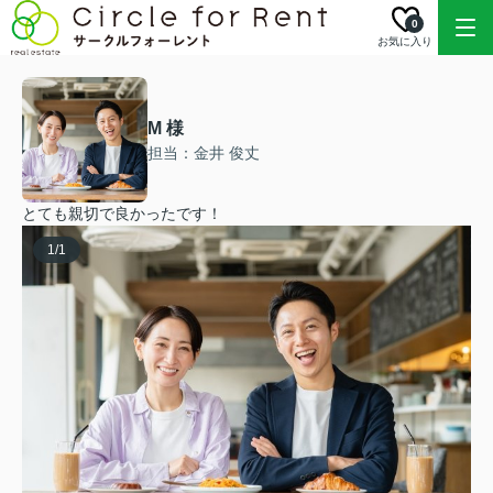
0
お気に入り
M 様
担当：金井 俊丈
とても親切で良かったです！
1
/
1