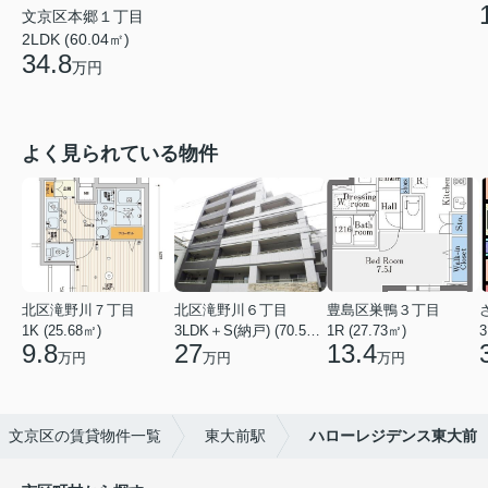
文京区本郷１丁目
2LDK (60.04㎡)
34.8
万円
よく見られている物件
北区滝野川７丁目
北区滝野川６丁目
豊島区巣鴨３丁目
1K (25.68㎡)
3LDK＋S(納戸) (70.56㎡)
1R (27.73㎡)
3
9.8
27
13.4
万円
万円
万円
文京区の賃貸物件一覧
東大前駅
ハローレジデンス東大前