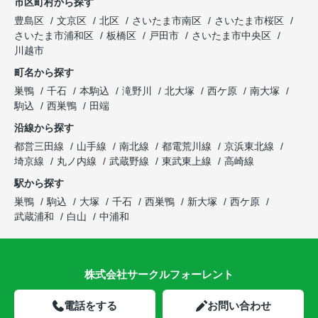
市区町村から探す
豊島区
文京区
北区
さいたま市南区
さいたま市桜区
さいたま市浦和区
板橋区
戸田市
さいたま市中央区
川越市
町名から探す
巣鴨
千石
本駒込
滝野川
北大塚
西ケ原
南大塚
駒込
西巣鴨
田端
沿線から探す
都営三田線
山手線
南北線
都電荒川線
京浜東北線
埼京線
丸ノ内線
武蔵野線
東武東上線
高崎線
駅から探す
巣鴨
駒込
大塚
千石
西巣鴨
新大塚
西ケ原
武蔵浦和
白山
中浦和
株式会社サークルフォーレント
電話をする
お問い合わせ