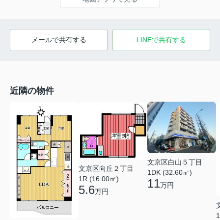
メールで共有する
LINEで共有する
近隣の物件
文京区白山５丁目
文京区向丘２丁目
1DK (32.60㎡)
1R (16.00㎡)
11
万円
5.6
万円
1