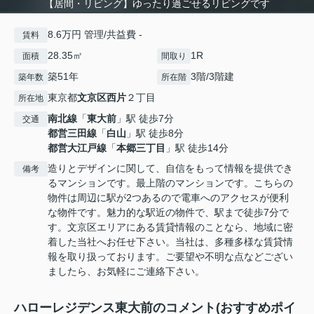
【居間・リビング】ゆったり過ごせるリビングです
8.6万円 管理/共益費 -
賃料
28.35㎡
1R
面積
間取り
築51年
3階/3階建
築年数
所在階
東京都
文京区
西片
２丁目
所在地
南北線
「
東大前
」駅 徒歩7分
交通
都営三田線
「
白山
」駅 徒歩8分
都営大江戸線
「
本郷三丁目
」駅 徒歩14分
造りとデザインに関して、自信をもって情報を提供でき
備考
るマンションです。最上階のマンションです。こちらの
物件は周辺に駅が2つあるので電車へのアクセスが便利
な物件です。魅力的な駅近の物件で、駅まで徒歩7分で
す。文京区エリアにある賃貸情報のことなら、地域に密
着した当社へお任せ下さい。当社は、多種多様な賃貸情
報を取り扱っております。ご要望や不明な点などござい
ましたら、お気軽にご連絡下さい。
ハローレジデンス東大前のコメント(おすすめポイ