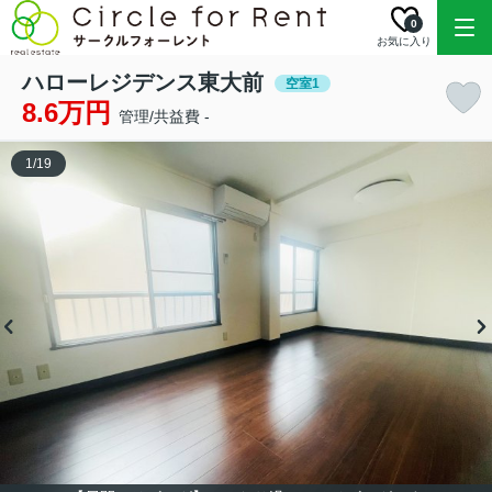
0
お気に入り
ハローレジデンス東大前
空室1
8.6万円
管理/共益費 -
1
/
19