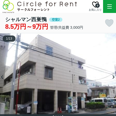
0
お気に入り
シャルマン西巣鴨
空室2
8.5万円～9万円
管理/共益費 3,000円
1
/
13