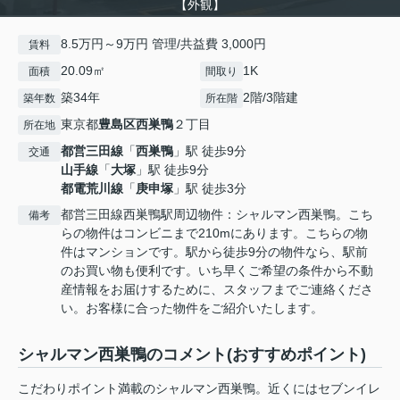
【外観】
8.5万円～9万円 管理/共益費 3,000円
賃料
20.09㎡
1K
面積
間取り
築34年
2階/3階建
築年数
所在階
東京都
豊島区
西巣鴨
２丁目
所在地
都営三田線
「
西巣鴨
」駅 徒歩9分
交通
山手線
「
大塚
」駅 徒歩9分
都電荒川線
「
庚申塚
」駅 徒歩3分
都営三田線西巣鴨駅周辺物件：シャルマン西巣鴨。こち
備考
らの物件はコンビニまで210mにあります。こちらの物
件はマンションです。駅から徒歩9分の物件なら、駅前
のお買い物も便利です。いち早くご希望の条件から不動
産情報をお届けするために、スタッフまでご連絡くださ
い。お客様に合った物件をご紹介いたします。
シャルマン西巣鴨のコメント(おすすめポイント)
こだわりポイント満載のシャルマン西巣鴨。近くにはセブンイレ