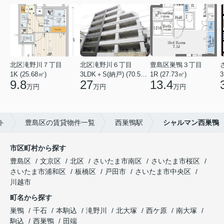
北区滝野川７丁目
北区滝野川６丁目
豊島区巣鴨３丁目
1K (25.68㎡)
3LDK＋S(納戸) (70.56㎡)
1R (27.73㎡)
3
9.8
27
13.4
万円
万円
万円
ト
豊島区の賃貸物件一覧
西巣鴨駅
シャルマン西巣鴨
市区町村から探す
豊島区
文京区
北区
さいたま市南区
さいたま市桜区
さいたま市浦和区
板橋区
戸田市
さいたま市中央区
川越市
町名から探す
巣鴨
千石
本駒込
滝野川
北大塚
西ケ原
南大塚
駒込
西巣鴨
田端