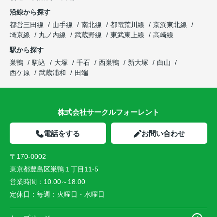
沿線から探す
都営三田線
山手線
南北線
都電荒川線
京浜東北線
埼京線
丸ノ内線
武蔵野線
東武東上線
高崎線
駅から探す
巣鴨
駒込
大塚
千石
西巣鴨
新大塚
白山
西ケ原
武蔵浦和
田端
株式会社サークルフォーレント
電話をする
お問い合わせ
〒170-0002
東京都豊島区巣鴨１丁目11-5
営業時間：
10:00～18:00
定休日：
毎週：火曜日・水曜日