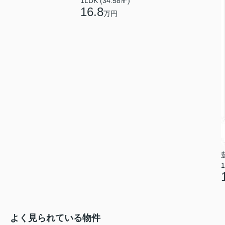
1LDK (34.58㎡)
16.8
万円
1
よく見られている物件