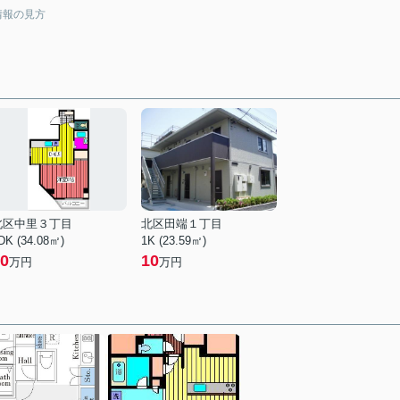
情報の見方
北区中里３丁目
北区田端１丁目
DK (34.08㎡)
1K (23.59㎡)
0
10
万円
万円