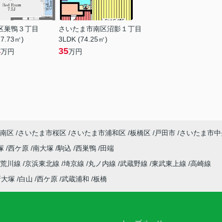
区巣鴨３丁目
さいたま市南区沼影１丁目
27.73㎡)
3LDK (74.25㎡)
4
35
万円
万円
南区
さいたま市桜区
さいたま市浦和区
板橋区
戸田市
さいたま市中
塚
西ケ原
南大塚
駒込
西巣鴨
田端
電荒川線
京浜東北線
埼京線
丸ノ内線
武蔵野線
東武東上線
高崎線
新大塚
白山
西ケ原
武蔵浦和
板橋