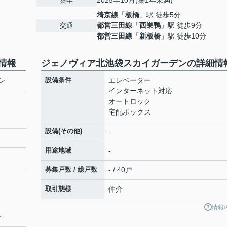
2025年10月(築1年未満)
築年
埼京線
「
板橋
」駅 徒歩5分
都営三田線
「
西巣鴨
」駅 徒歩9分
交通
都営三田線
「
新板橋
」駅 徒歩10分
情報
ジェノヴィア北池袋スカイガーデンの詳細情
ン
設備条件
エレベーター
インターネット対応
オートロック
宅配ボックス
設備(その他)
-
用途地域
-
募集戸数 / 総戸数
- / 40戸
取引態様
仲介
情報
分