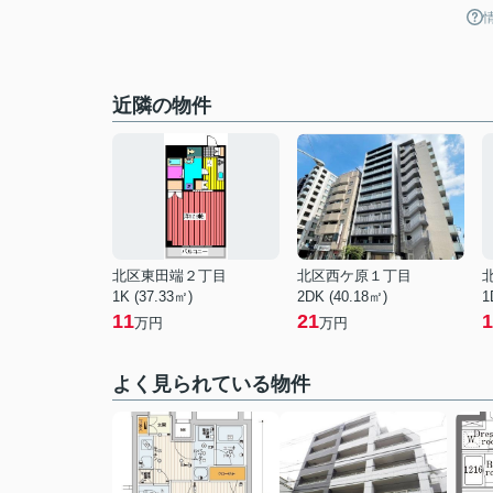
近隣の物件
北区東田端２丁目
北区西ケ原１丁目
1K (37.33㎡)
2DK (40.18㎡)
1
11
21
1
万円
万円
よく見られている物件