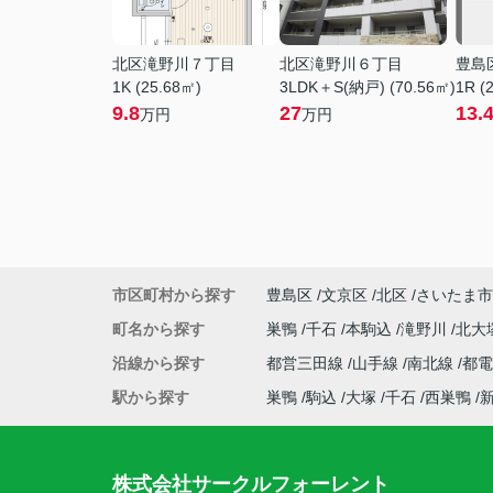
北区滝野川７丁目
北区滝野川６丁目
豊島
1K (25.68㎡)
3LDK＋S(納戸) (70.56㎡)
1R (
9.8
27
13.
万円
万円
市区町村から探す
豊島区
文京区
北区
さいたま市
町名から探す
巣鴨
千石
本駒込
滝野川
北大
沿線から探す
都営三田線
山手線
南北線
都
駅から探す
巣鴨
駒込
大塚
千石
西巣鴨
株式会社サークルフォーレント