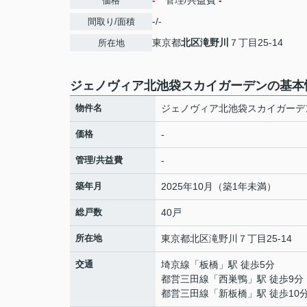
-
管理/共益費
-
価格
-/-
間取り/面積
東京都
北区
滝野川
７丁目25-14
所在地
ジェノヴィア北池袋スカイガーデンの基本
物件名
ジェノヴィア北池袋スカイガーデ
価格
-
管理/共益費
-
築年月
2025年10月（築1年未満）
総戸数
40戸
所在地
東京都
北区
滝野川
７丁目25-14
交通
埼京線
「
板橋
」駅 徒歩5分
都営三田線
「
西巣鴨
」駅 徒歩9分
都営三田線
「
新板橋
」駅 徒歩10