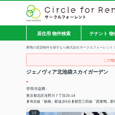
居住用 物件検索
テナント 物
巣鴨の賃貸物件を探すなら株式会社サークルフォーレント
この物
ジェノヴィア北池袋スカイガーデン
-
管理/共益費 -
東京都
北区
滝野川
７丁目25-14
埼京線「板橋」駅徒歩5分
都営三田線「西巣鴨」駅
1
/
1