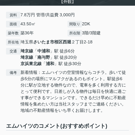
【外観】
7.8万円 管理/共益費 3,000円
賃料
43.50㎡
2DK
面積
間取り
築36年
3階/3階建
築年数
所在階
埼玉県
さいたま市桜区
西堀
２丁目2-18
所在地
埼京線
「
中浦和
」駅 徒歩6分
交通
埼京線
「
南与野
」駅 徒歩20分
京浜東北線
「
浦和
」駅 徒歩30分
新着情報：エムハイツの空室情報ならコチラ。歩いて徒
備考
歩5分の場所にマルフクがあるのもポイント。駅徒歩6
分に駅が立地する物件なので、電車を多く利用する方に
とって便利です。日差しが入る物件は毎日を快適に過ご
す事ができるマンションです。できるだけ早めに不動産
情報を集めたい方は当社スタッフまでご連絡ください。
地域の不動産情報をいち早くお届けします。
エムハイツのコメント(おすすめポイント)