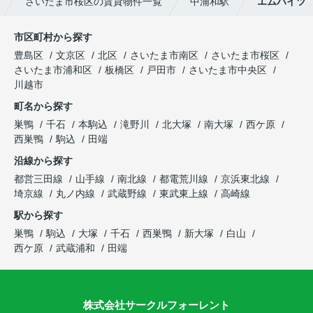
さいたま市桜区の賃貸物件一覧
中浦和駅
エムハイツ
市区町村から探す
豊島区
文京区
北区
さいたま市南区
さいたま市桜区
さいたま市浦和区
板橋区
戸田市
さいたま市中央区
川越市
町名から探す
巣鴨
千石
本駒込
滝野川
北大塚
南大塚
西ケ原
西巣鴨
駒込
田端
沿線から探す
都営三田線
山手線
南北線
都電荒川線
京浜東北線
埼京線
丸ノ内線
武蔵野線
東武東上線
高崎線
駅から探す
巣鴨
駒込
大塚
千石
西巣鴨
新大塚
白山
西ケ原
武蔵浦和
田端
株式会社サークルフォーレント