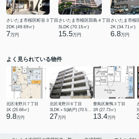
さいたま市桜区町谷３丁目
さいたま市桜
さいたま市桜区田島４丁目
2DK (49.69㎡)
2K (34.71㎡)
3LDK (70.15㎡)
7
6.8
15.5
万円
万円
万円
よく見られている物件
北区滝野川７丁目
北区滝野川６丁目
豊島区巣鴨３丁目
1K (25.68㎡)
3LDK＋S(納戸) (70.56㎡)
1R (27.73㎡)
3
9.8
27
13.4
万円
万円
万円