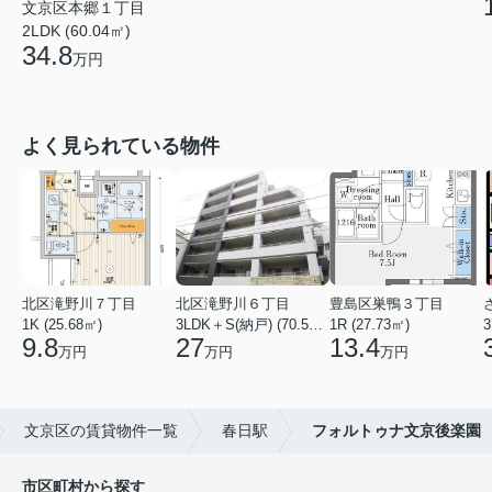
文京区本郷１丁目
2LDK (60.04㎡)
34.8
万円
よく見られている物件
北区滝野川７丁目
北区滝野川６丁目
豊島区巣鴨３丁目
1K (25.68㎡)
3LDK＋S(納戸) (70.56㎡)
1R (27.73㎡)
3
9.8
27
13.4
万円
万円
万円
文京区の賃貸物件一覧
春日駅
フォルトゥナ文京後楽園
市区町村から探す