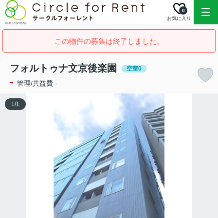
0
お気に入り
この物件の募集は終了しました。
フォルトゥナ文京後楽園
空室0
-
管理/共益費 -
1
/
1