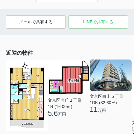
メールで共有する
LINEで共有する
近隣の物件
文京区白山５丁目
文京区向丘２丁目
1DK (32.60㎡)
1R (16.00㎡)
11
万円
5.6
万円
1