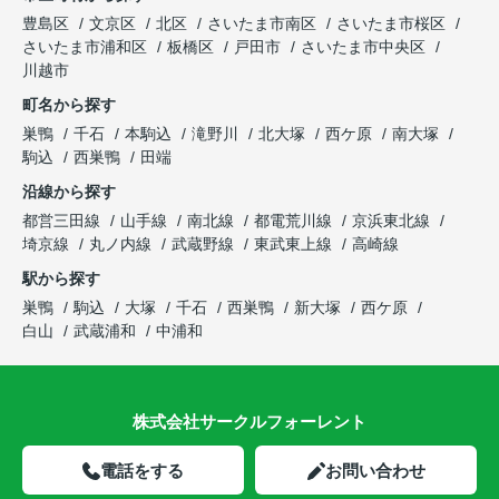
豊島区
文京区
北区
さいたま市南区
さいたま市桜区
さいたま市浦和区
板橋区
戸田市
さいたま市中央区
川越市
町名から探す
巣鴨
千石
本駒込
滝野川
北大塚
西ケ原
南大塚
駒込
西巣鴨
田端
沿線から探す
都営三田線
山手線
南北線
都電荒川線
京浜東北線
埼京線
丸ノ内線
武蔵野線
東武東上線
高崎線
駅から探す
巣鴨
駒込
大塚
千石
西巣鴨
新大塚
西ケ原
白山
武蔵浦和
中浦和
株式会社サークルフォーレント
電話をする
お問い合わせ