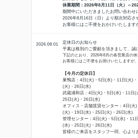
休業期間：2026年8月11日（火）～20
期間中にいただきましたお問い合わせ
2026年8月16日（日）より順次対応
お客様にはご不便をおかけいたします
定休日のお知らせ
2026.08.01
平素は格別のご愛顧を頂きまして、誠
下記のとおり、2026年8月の各営業店の
お客様にはご不便をお掛けいたしますが
【今月の定休日】
巣鴨店：4
日(火)
・5
日(水)
・11日(火)
・
(火)
・26
日(水)
武蔵浦和店：
4
日(火)
・5
日(水)
・11日(
25
日
(火)
・26
日(水)
オフィス・店舗賃貸センター
：
4
日(火)
(火)
・19
日(水)
・25
日
(火)
・26
日(水)
管理センター
：
4
日(火)
・5
日(水)
・11日
(水)
・25
日
(火)
・26
日(水)
皆様のご来店をスタッフ一同、心より