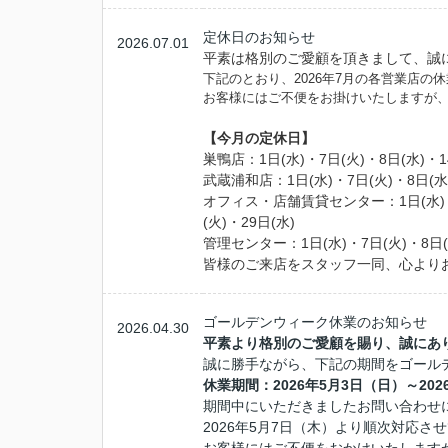
定休日のお知らせ
2026.07.01
平素は格別のご愛顧を頂きまして、誠
下記のとおり、2026年7月の各営業店の
お客様にはご不便をお掛けいたしますが
【今月の定休日】
巣鴨店：1
日(水)
・7日
(火)・8
日(水)・1
武蔵浦和店：
1
日(水)
・7日
(火)・8
日(水
オフィス・店舗賃貸センター
：
1
日(水)
(火)
・29
日(水)
管理センター
：
1
日(水)
・7日
(火)・8
日
皆様のご来店をスタッフ一同、心より
ゴールデンウィーク休業のお知らせ
2026.04.30
平素より格別のご愛顧を賜り、誠にあ
誠に勝手ながら、下記の期間をゴール
休業期間：2026年5月3日（日）～202
期間中にいただきましたお問い合わせ
2026年5月7日（木）より順次対応さ