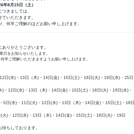
26年8月15日（土）
につきましては、
させていただきます。
が、何卒ご理解のほどお願い申し上げます。
にありがとうございます。
休業日をお知らせいたします。
、何卒ご理解いただきますようお願い申し上げます。
12
日(水)
・13日（木
)
・14
日(金)
・15
日(土)
・1
8日
(火)
・19
日(水)
・25
日
火)
・12
日(水)
・13日（木
)
・14
日(金)
・15
日(土)
・1
8日
(火)
・19
日(水)
・
・5
日(水)
・11日(火)
・12
日(水)
・13日（木
)
・14
日(金)
・15
日(土)
・1
8
(火)
・12
日(水)
・13日（木
)
・14
日(金)
・15
日(土)
・1
8日
(火)
・19
日
お待ちしております。