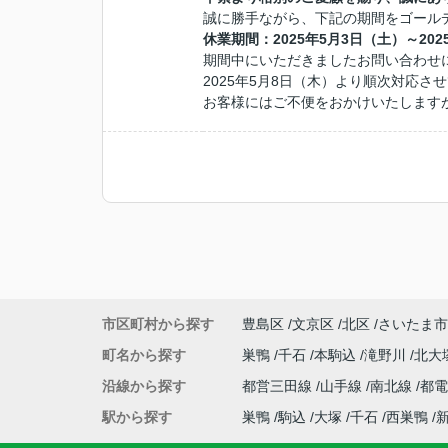
誠に勝手ながら、下記の期間をゴール
休業期間：2025年5月3日（土）～202
期間中にいただきましたお問い合わせ
2025年5月8日（木）より順次対応さ
お客様にはご不便をおかけいたします
市区町村から探す
豊島区
文京区
北区
さいたま市
町名から探す
巣鴨
千石
本駒込
滝野川
北大
沿線から探す
都営三田線
山手線
南北線
都
駅から探す
巣鴨
駒込
大塚
千石
西巣鴨