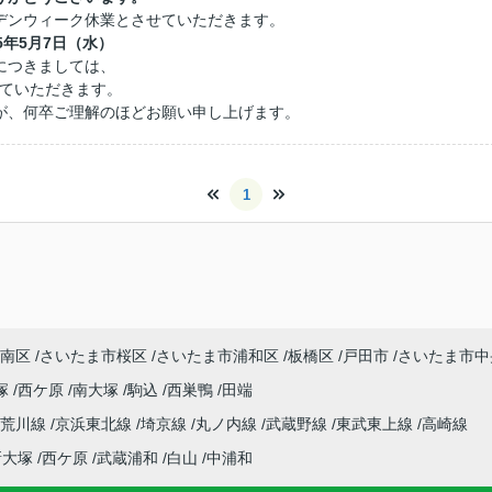
デンウィーク休業とさせていただきます。
5年5月7日（水）
につきましては、
せていただきます。
が、何卒ご理解のほどお願い申し上げます。
1
南区
さいたま市桜区
さいたま市浦和区
板橋区
戸田市
さいたま市中
塚
西ケ原
南大塚
駒込
西巣鴨
田端
電荒川線
京浜東北線
埼京線
丸ノ内線
武蔵野線
東武東上線
高崎線
新大塚
西ケ原
武蔵浦和
白山
中浦和