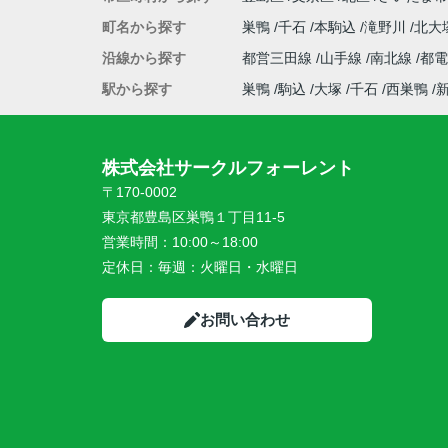
町名から探す
巣鴨
千石
本駒込
滝野川
北大
沿線から探す
都営三田線
山手線
南北線
都
駅から探す
巣鴨
駒込
大塚
千石
西巣鴨
株式会社サークルフォーレント
〒170-0002
東京都豊島区巣鴨１丁目11-5
営業時間：
10:00～18:00
定休日：
毎週：火曜日・水曜日
お問い合わせ