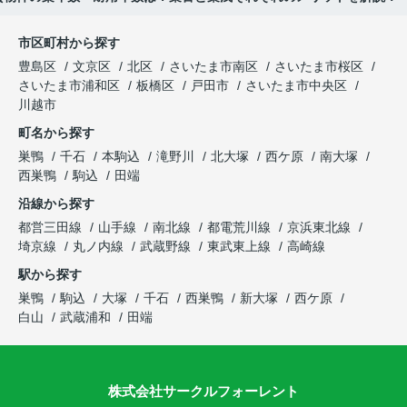
市区町村から探す
豊島区
文京区
北区
さいたま市南区
さいたま市桜区
さいたま市浦和区
板橋区
戸田市
さいたま市中央区
川越市
町名から探す
巣鴨
千石
本駒込
滝野川
北大塚
西ケ原
南大塚
西巣鴨
駒込
田端
沿線から探す
都営三田線
山手線
南北線
都電荒川線
京浜東北線
埼京線
丸ノ内線
武蔵野線
東武東上線
高崎線
駅から探す
巣鴨
駒込
大塚
千石
西巣鴨
新大塚
西ケ原
白山
武蔵浦和
田端
株式会社サークルフォーレント