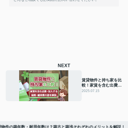
NEXT
賃貸物件と持ち家を比
較！家賃を含む出費・
加入する保険・維持費
2025.07.15
の差を解説
貸物件の築年数・耐用年数は？築古と築浅それぞれのメリットを解説！