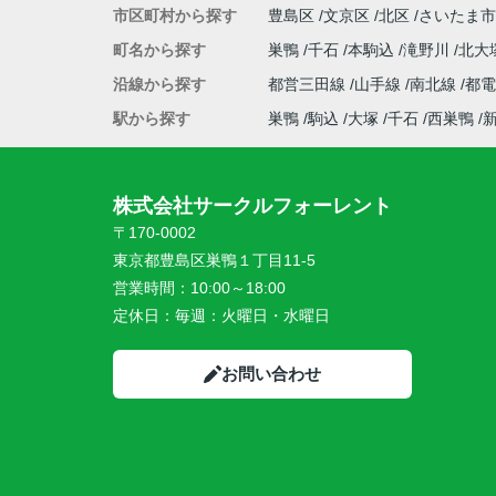
市区町村から探す
豊島区
文京区
北区
さいたま市
町名から探す
巣鴨
千石
本駒込
滝野川
北大
沿線から探す
都営三田線
山手線
南北線
都
駅から探す
巣鴨
駒込
大塚
千石
西巣鴨
株式会社サークルフォーレント
〒170-0002
東京都豊島区巣鴨１丁目11-5
営業時間：
10:00～18:00
定休日：
毎週：火曜日・水曜日
お問い合わせ