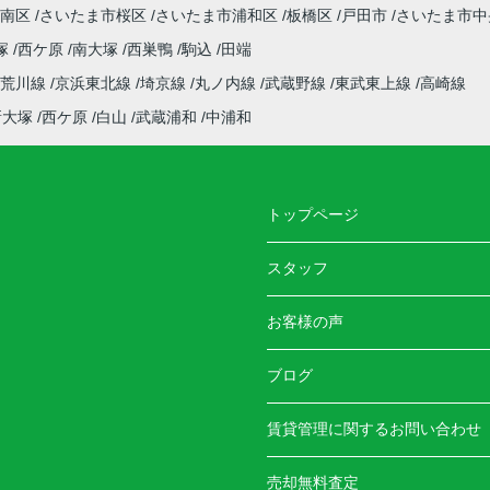
南区
さいたま市桜区
さいたま市浦和区
板橋区
戸田市
さいたま市中
塚
西ケ原
南大塚
西巣鴨
駒込
田端
電荒川線
京浜東北線
埼京線
丸ノ内線
武蔵野線
東武東上線
高崎線
新大塚
西ケ原
白山
武蔵浦和
中浦和
トップページ
スタッフ
お客様の声
ブログ
賃貸管理に関するお問い合わせ
売却無料査定