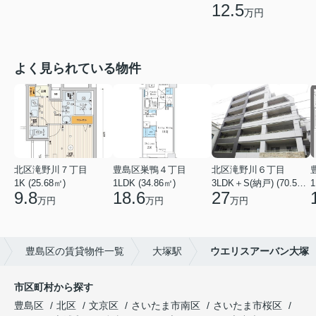
12.5
万円
よく見られている物件
北区滝野川７丁目
豊島区巣鴨４丁目
北区滝野川６丁目
1K (25.68㎡)
1LDK (34.86㎡)
3LDK＋S(納戸) (70.56㎡)
1
9.8
18.6
27
万円
万円
万円
豊島区の賃貸物件一覧
大塚駅
ウエリスアーバン大塚
市区町村から探す
豊島区
北区
文京区
さいたま市南区
さいたま市桜区