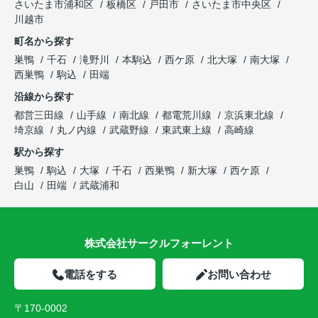
さいたま市浦和区
板橋区
戸田市
さいたま市中央区
川越市
町名から探す
巣鴨
千石
滝野川
本駒込
西ケ原
北大塚
南大塚
西巣鴨
駒込
田端
沿線から探す
都営三田線
山手線
南北線
都電荒川線
京浜東北線
埼京線
丸ノ内線
武蔵野線
東武東上線
高崎線
駅から探す
巣鴨
駒込
大塚
千石
西巣鴨
新大塚
西ケ原
白山
田端
武蔵浦和
株式会社サークルフォーレント
電話をする
お問い合わせ
〒170-0002