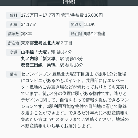
【外観】
17.3万円～17.7万円 管理/共益費 15,000円
賃料
34.17㎡
1LDK
面積
間取り
築3年
9階/12階建
築年数
所在階
東京都
豊島区
北大塚
２丁目
所在地
山手線
「
大塚
」駅 徒歩4分
交通
丸ノ内線
「
新大塚
」駅 徒歩13分
都営三田線
「
巣鴨
」駅 徒歩18分
セブンイレブン 豊島北大塚2丁目店まで徒歩1分と近場
備考
にコンビニがあるのもポイント。共用部にはエレベー
タ・敷地内ごみ置き場などが備わっておりとても充実し
ています。徒歩4分の位置に駅がある物件です。造りと
デザインに関して、自信をもって情報を提供できるマン
ションです。2駅利用可能な物件で目的地に応じて路線
を選ぶことができます。できるだけ早めに不動産情報を
集めたい方は当社スタッフまでご連絡ください。地域の
不動産情報をいち早くお届けします。