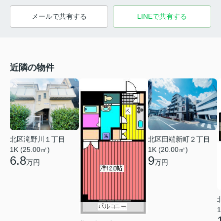
メールで共有する
LINEで共有する
近隣の物件
北区滝野川１丁目
北区田端新町２丁目
1K (25.00㎡)
1K (20.00㎡)
6.8
9
万円
万円
1