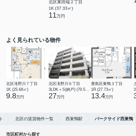
北区東田端２丁目
1K (37.33㎡)
11
万円
よく見られている物件
北区滝野川７丁目
北区滝野川６丁目
豊島区巣鴨３丁目
1K (25.68㎡)
3LDK＋S(納戸) (70.56㎡)
1R (27.73㎡)
3
9.8
27
13.4
万円
万円
万円
ト
北区の賃貸物件一覧
西巣鴨駅
パークサイド西巣鴨
市区町村から探す