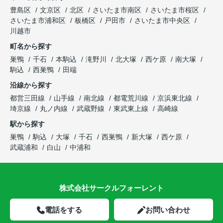
豊島区
文京区
北区
さいたま市南区
さいたま市桜区
さいたま市浦和区
板橋区
戸田市
さいたま市中央区
川越市
町名から探す
巣鴨
千石
本駒込
滝野川
北大塚
西ケ原
南大塚
駒込
西巣鴨
田端
沿線から探す
都営三田線
山手線
南北線
都電荒川線
京浜東北線
埼京線
丸ノ内線
武蔵野線
東武東上線
高崎線
駅から探す
巣鴨
駒込
大塚
千石
西巣鴨
新大塚
西ケ原
武蔵浦和
白山
中浦和
株式会社サークルフォーレント
電話をする
お問い合わせ