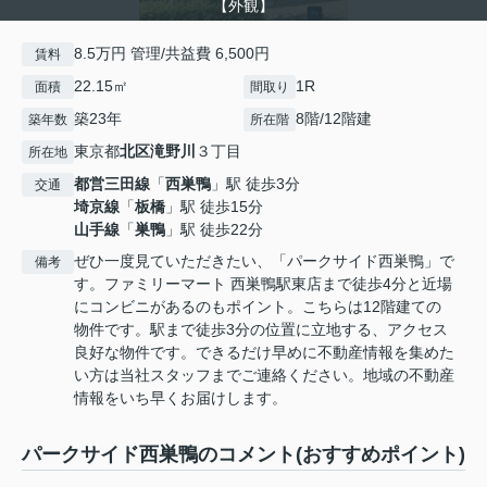
【外観】
8.5万円 管理/共益費 6,500円
賃料
22.15㎡
1R
面積
間取り
築23年
8階/12階建
築年数
所在階
東京都
北区
滝野川
３丁目
所在地
都営三田線
「
西巣鴨
」駅 徒歩3分
交通
埼京線
「
板橋
」駅 徒歩15分
山手線
「
巣鴨
」駅 徒歩22分
ぜひ一度見ていただきたい、「パークサイド西巣鴨」で
備考
す。ファミリーマート 西巣鴨駅東店まで徒歩4分と近場
にコンビニがあるのもポイント。こちらは12階建ての
物件です。駅まで徒歩3分の位置に立地する、アクセス
良好な物件です。できるだけ早めに不動産情報を集めた
い方は当社スタッフまでご連絡ください。地域の不動産
情報をいち早くお届けします。
パークサイド西巣鴨のコメント(おすすめポイント)