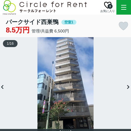
0
お気に入り
パークサイド西巣鴨
空室1
8.5万円
管理/共益費 6,500円
1
/
16