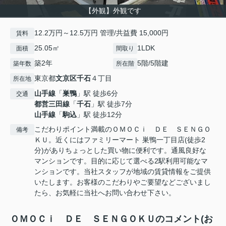
【外観】外観です
12.2万円～12.5万円 管理/共益費 15,000円
賃料
25.05㎡
1LDK
面積
間取り
築2年
5階/5階建
築年数
所在階
東京都
文京区
千石
４丁目
所在地
山手線
「
巣鴨
」駅 徒歩6分
交通
都営三田線
「
千石
」駅 徒歩7分
山手線
「
駒込
」駅 徒歩12分
こだわりポイント満載のＯＭＯＣｉ ＤＥ ＳＥＮＧＯ
備考
ＫＵ。近くにはファミリーマート 巣鴨一丁目店(徒歩2
分)がありちょっとした買い物に便利です。通風良好な
マンションです。目的に応じて選べる2駅利用可能なマ
ンションです。当社スタッフが地域の賃貸情報をご提供
いたします。お客様のこだわりやご要望などございまし
たら、お気軽に当社へお問い合わせ下さい。
ＯＭＯＣｉ ＤＥ ＳＥＮＧＯＫＵのコメント(お