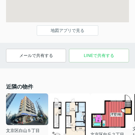
地図アプリで見る
メールで共有する
LINEで共有する
近隣の物件
文京区白山５丁目
文京区向丘２丁目
1