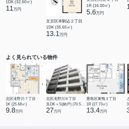
1DK (32.60㎡)
1R (16.00㎡)
11
万円
5.6
万円
文京区本駒込２丁目
1DK (35.65㎡)
13.1
万円
よく見られている物件
北区滝野川７丁目
北区滝野川６丁目
豊島区巣鴨３丁目
1K (25.68㎡)
3LDK＋S(納戸) (70.56㎡)
1R (27.73㎡)
3
9.8
27
13.4
万円
万円
万円