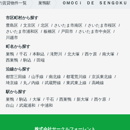
の賃貸物件一覧
巣鴨駅
ＯＭＯＣｉ ＤＥ ＳＥＮＧＯＫＵ
市区町村から探す
豊島区
文京区
北区
さいたま市南区
さいたま市桜区
さいたま市浦和区
板橋区
戸田市
さいたま市中央区
川越市
町名から探す
巣鴨
千石
本駒込
滝野川
北大塚
西ケ原
南大塚
西巣鴨
駒込
田端
沿線から探す
都営三田線
山手線
南北線
都電荒川線
京浜東北線
埼京線
丸ノ内線
武蔵野線
東武東上線
高崎線
駅から探す
巣鴨
駒込
大塚
千石
西巣鴨
新大塚
西ケ原
白山
武蔵浦和
中浦和
株式会社サークルフォーレント