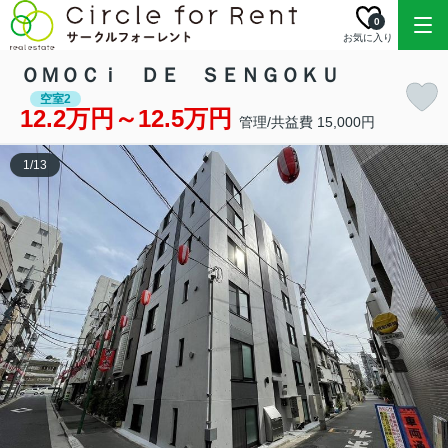
0
お気に入り
ＯＭＯＣｉ ＤＥ ＳＥＮＧＯＫＵ
空室2
12.2万円～12.5万円
管理/共益費 15,000円
1
/
13