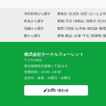
市区町村から探す
豊島区
文京区
北区
さいたま市
町名から探す
巣鴨
千石
本駒込
滝野川
北大
沿線から探す
都営三田線
山手線
南北線
都
駅から探す
巣鴨
駒込
大塚
千石
西巣鴨
株式会社サークルフォーレント
〒170-0002
東京都豊島区巣鴨１丁目11-5
営業時間：
10:00～18:00
定休日：
毎週：火曜日・水曜日
お問い合わせ