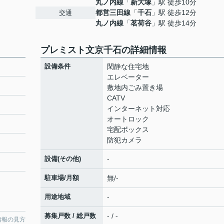
丸ノ内線
「
新大塚
」駅 徒歩10分
都営三田線
「
千石
」駅 徒歩12分
交通
丸ノ内線
「
茗荷谷
」駅 徒歩14分
プレミスト文京千石の詳細情報
設備条件
閑静な住宅地
エレベーター
敷地内ごみ置き場
CATV
インターネット対応
オートロック
宅配ボックス
防犯カメラ
設備(その他)
-
駐車場/月額
無/-
用途地域
-
募集戸数 / 総戸数
- / -
情報の見方