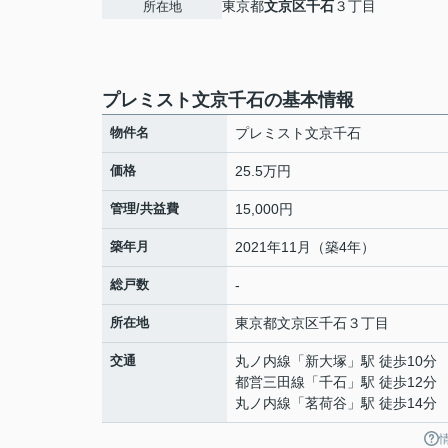
東京都
文京区
千石
３丁目
所在地
プレミスト文京千石の基本情報
物件名
プレミスト文京千石
価格
25.5万円
管理/共益費
15,000円
築年月
2021年11月（築4年）
総戸数
-
所在地
東京都
文京区
千石
３丁目
交通
丸ノ内線
「
新大塚
」駅 徒歩10分
都営三田線
「
千石
」駅 徒歩12分
丸ノ内線
「
茗荷谷
」駅 徒歩14分