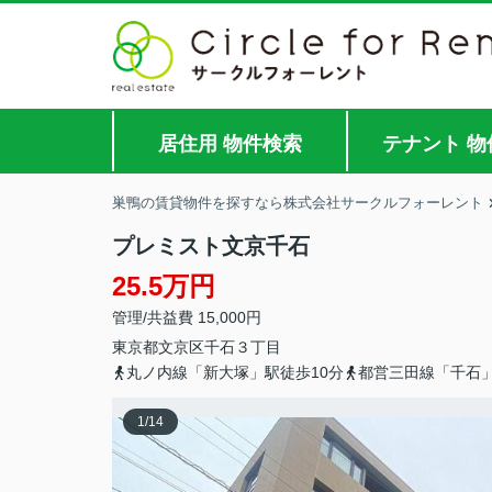
居住用 物件検索
テナント 物
巣鴨の賃貸物件を探すなら株式会社サークルフォーレント
プレミスト文京千石
25.5万円
管理/共益費 15,000円
東京都
文京区
千石
３丁目
丸ノ内線「新大塚」駅徒歩10分
都営三田線「千石」
1
/
14