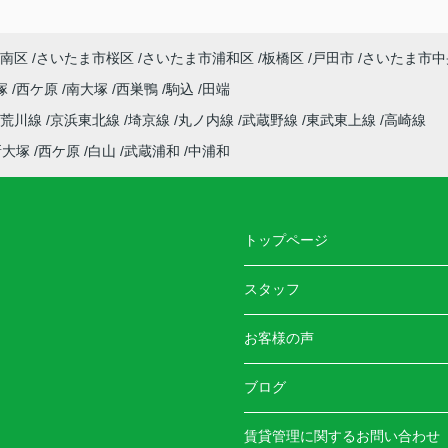
南区
さいたま市桜区
さいたま市浦和区
板橋区
戸田市
さいたま市中
塚
西ケ原
南大塚
西巣鴨
駒込
田端
電荒川線
京浜東北線
埼京線
丸ノ内線
武蔵野線
東武東上線
高崎線
新大塚
西ケ原
白山
武蔵浦和
中浦和
トップページ
スタッフ
お客様の声
ブログ
賃貸管理に関するお問い合わせ