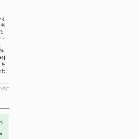
チオ
目南
る
タ・
ま
件
塚付
トを
合わ
の見方
ち
ご
早