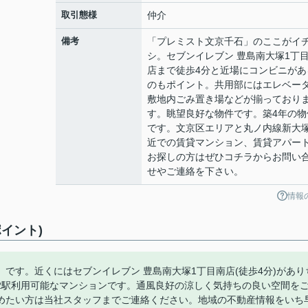
取引態様
仲介
備考
「プレミスト文京千石」のここがイ
シ。セブンイレブン 豊島南大塚1丁
店まで徒歩4分と近場にコンビニがあ
のもポイント。共用部にはエレベー
敷地内ごみ置き場などが揃っており
す。眺望良好な物件です。築4年の物
です。文京区エリアと丸ノ内線新大
近での賃貸マンション、賃貸アパー
お探しの方はぜひコチラからお問い
せやご連絡を下さい。
情報
イント)
です。近くにはセブンイレブン 豊島南大塚1丁目南店(徒歩4分)があり
2駅利用可能なマンションです。通風良好の涼しく気持ちの良い空間を
めたい方は当社スタッフまでご連絡ください。地域の不動産情報をいち