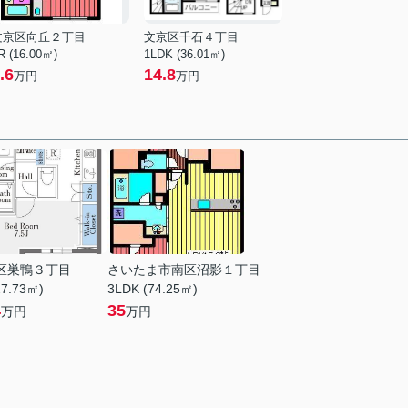
文京区向丘２丁目
文京区千石４丁目
R (16.00㎡)
1LDK (36.01㎡)
.6
14.8
万円
万円
区巣鴨３丁目
さいたま市南区沼影１丁目
27.73㎡)
3LDK (74.25㎡)
4
35
万円
万円