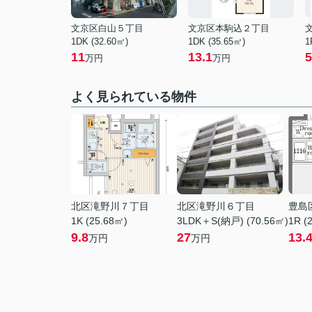
文京区白山５丁目
文京区本駒込２丁目
1DK (32.60㎡)
1DK (35.65㎡)
1
11
13.1
5
万円
万円
よく見られている物件
北区滝野川７丁目
北区滝野川６丁目
豊島
1K (25.68㎡)
3LDK＋S(納戸) (70.56㎡)
1R (
9.8
27
13.
万円
万円