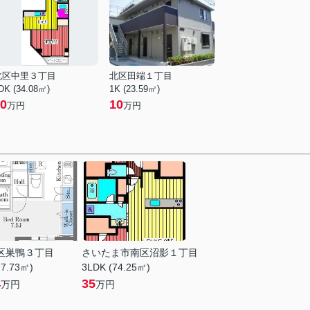
北区中里３丁目
北区田端１丁目
DK (34.08㎡)
1K (23.59㎡)
0
10
万円
万円
区巣鴨３丁目
さいたま市南区沼影１丁目
27.73㎡)
3LDK (74.25㎡)
4
35
万円
万円