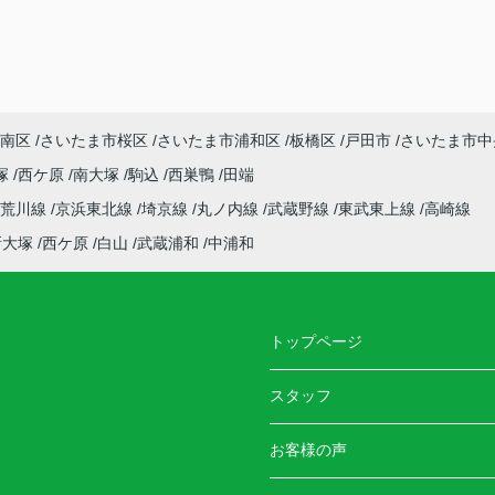
南区
さいたま市桜区
さいたま市浦和区
板橋区
戸田市
さいたま市中
塚
西ケ原
南大塚
駒込
西巣鴨
田端
電荒川線
京浜東北線
埼京線
丸ノ内線
武蔵野線
東武東上線
高崎線
新大塚
西ケ原
白山
武蔵浦和
中浦和
トップページ
スタッフ
お客様の声