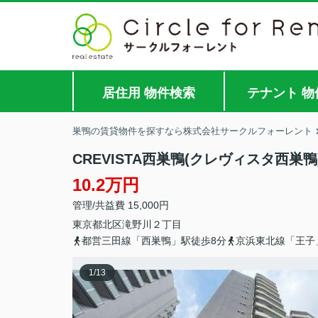
居住用 物件検索
テナント 物
巣鴨の賃貸物件を探すなら株式会社サークルフォーレント
CREVISTA西巣鴨(クレヴィスタ西巣鴨
10.2万円
管理/共益費 15,000円
東京都
北区
滝野川
２丁目
都営三田線「西巣鴨」駅徒歩8分
京浜東北線「王子
1
/
13