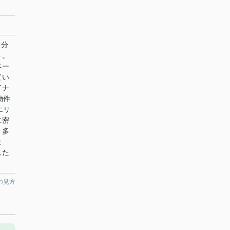
4分
ト。
ベー
てい
イナ
物件
エリ
に密
、多
ま
した
の見方