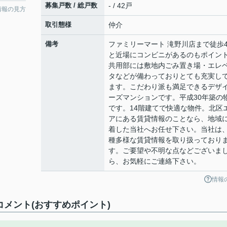
募集戸数 / 総戸数
- / 42戸
情報の見方
取引態様
仲介
備考
ファミリーマート 滝野川店まで徒歩
と近場にコンビニがあるのもポイン
共用部には敷地内ごみ置き場・エレ
タなどが備わっておりとても充実し
ます。こだわり派も満足できるデザ
ーズマンションです。平成30年築の
です。14階建てで快適な物件。北区
アにある賃貸情報のことなら、地域
着した当社へお任せ下さい。当社は
種多様な賃貸情報を取り扱っており
す。ご要望や不明な点などございま
ら、お気軽にご連絡下さい。
情報
のコメント(おすすめポイント)