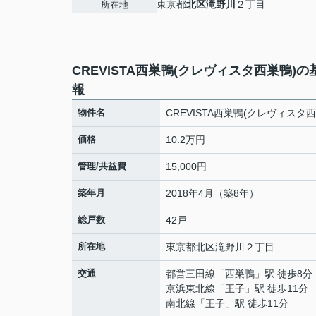
東京都
北区
滝野川
２丁目
所在地
CREVISTA西巣鴨(クレヴィスタ西巣鴨)の
報
物件名
CREVISTA西巣鴨(クレヴィスタ西
価格
10.2万円
管理/共益費
15,000円
築年月
2018年4月（築8年）
総戸数
42戸
所在地
東京都
北区
滝野川
２丁目
交通
都営三田線
「
西巣鴨
」駅 徒歩8分
京浜東北線
「
王子
」駅 徒歩11分
南北線
「
王子
」駅 徒歩11分