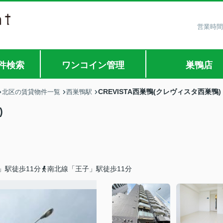
営業時間
件検索
ワンコイン管理
巣鴨店
CREVISTA西巣鴨(クレヴィスタ西巣鴨)
北区の賃貸物件一覧
西巣鴨駅
)
」駅徒歩11分
南北線「王子」駅徒歩11分