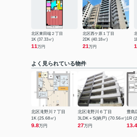
北区東田端２丁目
北区西ケ原１丁目
1K (37.33㎡)
2DK (40.18㎡)
1
11
21
1
万円
万円
よく見られている物件
北区滝野川７丁目
北区滝野川６丁目
豊島
1K (25.68㎡)
3LDK＋S(納戸) (70.56㎡)
1R (
9.8
27
13.
万円
万円