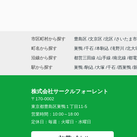
市区町村から探す
豊島区
文京区
北区
さいたま市
町名から探す
巣鴨
千石
本駒込
滝野川
北大
沿線から探す
都営三田線
山手線
南北線
都
駅から探す
巣鴨
駒込
大塚
千石
西巣鴨
株式会社サークルフォーレント
〒170-0002
東京都豊島区巣鴨１丁目11-5
営業時間：
10:00～18:00
定休日：
毎週：火曜日・水曜日