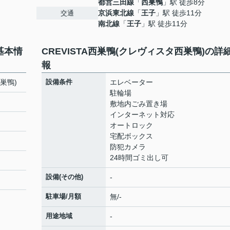
都営三田線
「
西巣鴨
」駅 徒歩8分
京浜東北線
「
王子
」駅 徒歩11分
交通
南北線
「
王子
」駅 徒歩11分
基本情
CREVISTA西巣鴨(クレヴィスタ西巣鴨)の詳
報
巣鴨)
設備条件
エレベーター
駐輪場
敷地内ごみ置き場
インターネット対応
オートロック
宅配ボックス
防犯カメラ
24時間ゴミ出し可
設備(その他)
-
駐車場/月額
無/-
用途地域
-