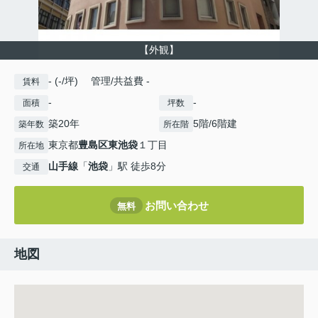
【外観】
- (-/坪) 管理/共益費 -
賃料
-
-
面積
坪数
築20年
5階/6階建
築年数
所在階
東京都
豊島区
東池袋
１丁目
所在地
山手線
「
池袋
」駅 徒歩8分
交通
お問い合わせ
無料
地図