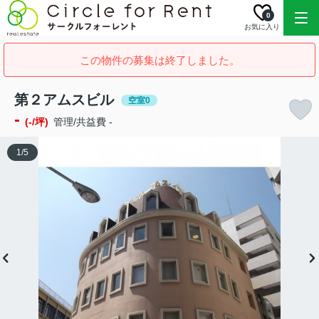
0
お気に入り
この物件の募集は終了しました。
第２アムスビル
空室0
-
(-/坪)
管理/共益費 -
1
/
5