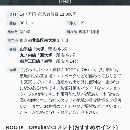
【外観】
14.4万円 管理/共益費 11,000円
賃料
30.11㎡
1K
面積
間取り
築1年
6階/11階建
築年数
所在階
東京都
豊島区
南大塚
１丁目
所在地
山手線
「
大塚
」駅 徒歩6分
交通
丸ノ内線
「
新大塚
」駅 徒歩7分
都営三田線
「
巣鴨
」駅 徒歩14分
こだわりポイント満載のROOTs Otsuka。共用部には
備考
敷地内ごみ置き場・エレベータなどが備わっておりとて
も充実しています。通勤やお出かけに便利な、徒歩6分
に駅のある物件です。防犯対策もバッチリなマンション
タイプの物件です。利用可能な駅が2駅あり、利便性の
高い物件です。当社スタッフが地域の賃貸情報をご提供
いたします。お客様のこだわりやご要望などございまし
たら、お気軽に当社へお問い合わせ下さい。
ROOTs Otsukaのコメント(おすすめポイント)