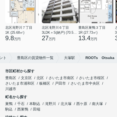
北区滝野川７丁目
北区滝野川６丁目
豊島区巣鴨３丁目
1K (25.68㎡)
3LDK＋S(納戸) (70.56㎡)
1R (27.73㎡)
3
9.8
27
13.4
万円
万円
万円
ント
豊島区の賃貸物件一覧
大塚駅
ROOTs Otsuka
市区町村から探す
豊島区
文京区
北区
さいたま市南区
さいたま市桜区
さいたま市浦和区
板橋区
戸田市
さいたま市中央区
川越市
町名から探す
巣鴨
千石
本駒込
滝野川
北大塚
西ケ原
南大塚
駒込
西巣鴨
田端