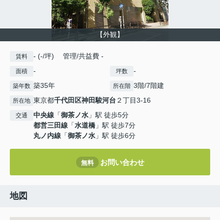
【外観】
- (-/坪) 管理/共益費 -
賃料
-
-
面積
坪数
築35年
3階/7階建
築年数
所在階
東京都
千代田区
神田駿河台
２丁目3-16
所在地
中央線
「
御茶ノ水
」駅 徒歩5分
交通
都営三田線
「
水道橋
」駅 徒歩7分
丸ノ内線
「
御茶ノ水
」駅 徒歩6分
お問い合わせ
無料
地図