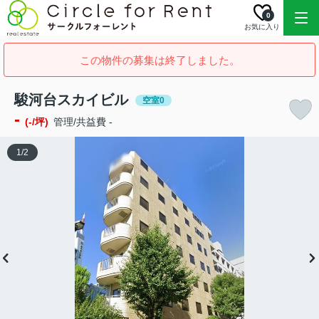
0
お気に入り
この物件の募集は終了しました。
駿河台スカイビル
空室0
-
(-/坪)
管理/共益費 -
1
/
2