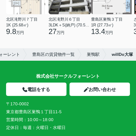
北区滝野川７丁目
北区滝野川６丁目
豊島区巣鴨３丁目
1K (25.68㎡)
3LDK＋S(納戸) (70.56㎡)
1R (27.73㎡)
3
9.8
27
13.4
万円
万円
万円
ォーレント
豊島区の賃貸物件一覧
巣鴨駅
willDo大塚
株式会社サークルフォーレント
電話をする
お問い合わせ
〒170-0002
東京都豊島区巣鴨１丁目11-5
営業時間：
10:00～18:00
定休日：
毎週：火曜日・水曜日