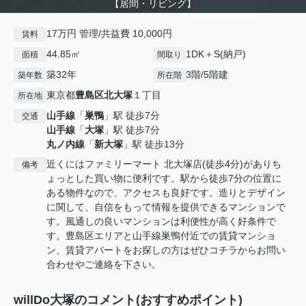
【居間・リビング】
17万円 管理/共益費 10,000円
賃料
44.85㎡
1DK＋S(納戸)
面積
間取り
築32年
3階/5階建
築年数
所在階
東京都
豊島区
北大塚
１丁目
所在地
山手線
「
巣鴨
」駅 徒歩7分
交通
山手線
「
大塚
」駅 徒歩7分
丸ノ内線
「
新大塚
」駅 徒歩13分
近くにはファミリーマート 北大塚店(徒歩4分)がありち
備考
ょっとした買い物に便利です。駅から徒歩7分の位置に
ある物件なので、アクセスも良好です。造りとデザイン
に関して、自信をもって情報を提供できるマンションで
す。風通しの良いマンションは利便性が高く好条件で
す。豊島区エリアと山手線巣鴨付近での賃貸マンショ
ン、賃貸アパートをお探しの方はぜひコチラからお問い
合わせやご連絡を下さい。
willDo大塚のコメント(おすすめポイント)