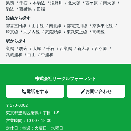
巣鴨
千石
本駒込
滝野川
北大塚
西ケ原
南大塚
駒込
西巣鴨
田端
沿線から探す
都営三田線
山手線
南北線
都電荒川線
京浜東北線
埼京線
丸ノ内線
武蔵野線
東武東上線
高崎線
駅から探す
巣鴨
駒込
大塚
千石
西巣鴨
新大塚
西ケ原
武蔵浦和
白山
中浦和
株式会社サークルフォーレント
電話をする
お問い合わせ
〒170-0002
東京都豊島区巣鴨１丁目11-5
営業時間：
10:00～18:00
定休日：
毎週：火曜日・水曜日