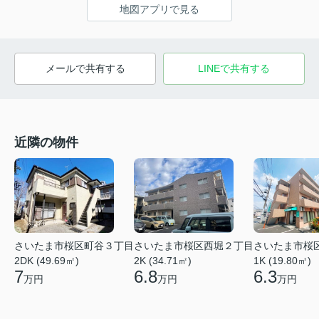
地図アプリで見る
メールで共有する
LINEで共有する
近隣の物件
さいたま市桜区町谷３丁目
さいたま市桜区西堀２丁目
さいたま市桜
2DK (49.69㎡)
2K (34.71㎡)
1K (19.80㎡)
7
6.8
6.3
万円
万円
万円