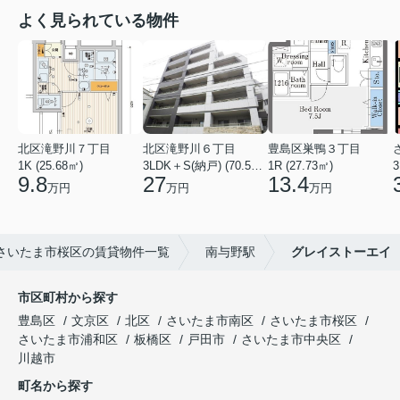
よく見られている物件
北区滝野川７丁目
北区滝野川６丁目
豊島区巣鴨３丁目
1K (25.68㎡)
3LDK＋S(納戸) (70.56㎡)
1R (27.73㎡)
3
9.8
27
13.4
万円
万円
万円
さいたま市桜区の賃貸物件一覧
南与野駅
グレイストーエイ
市区町村から探す
豊島区
文京区
北区
さいたま市南区
さいたま市桜区
さいたま市浦和区
板橋区
戸田市
さいたま市中央区
川越市
町名から探す