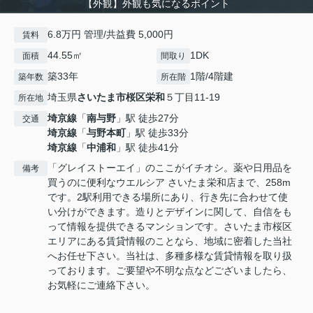
【外観】外観も気になるポイント
6.8万円 管理/共益費 5,000円
賃料
44.55㎡
1DK
面積
間取り
築33年
1階/4階建
築年数
所在階
埼玉県
さいたま市桜区
栄和
５丁目11-19
所在地
埼京線
「
南与野
」駅 徒歩27分
交通
埼京線
「
与野本町
」駅 徒歩33分
埼京線
「
中浦和
」駅 徒歩41分
「グレイストーエイ」のここがイチオシ。薬や日用品を
備考
買うのに便利なウエルシア さいたま栄和店まで、258m
です。2駅利用できる場所にあり、行き先に合わせて使
い分けができます。造りとデザインに関して、自信をも
って情報を提供できるマンションです。さいたま市桜区
エリアにある賃貸情報のことなら、地域に密着した当社
へお任せ下さい。当社は、多種多様な賃貸情報を取り扱
っております。ご要望や不明な点などございましたら、
お気軽にご連絡下さい。