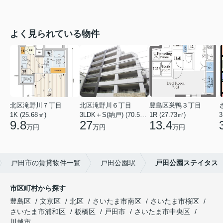
よく見られている物件
北区滝野川７丁目
北区滝野川６丁目
豊島区巣鴨３丁目
1K (25.68㎡)
3LDK＋S(納戸) (70.56㎡)
1R (27.73㎡)
3
9.8
27
13.4
万円
万円
万円
戸田市の賃貸物件一覧
戸田公園駅
戸田公園ステイタス
市区町村から探す
豊島区
文京区
北区
さいたま市南区
さいたま市桜区
さいたま市浦和区
板橋区
戸田市
さいたま市中央区
川越市