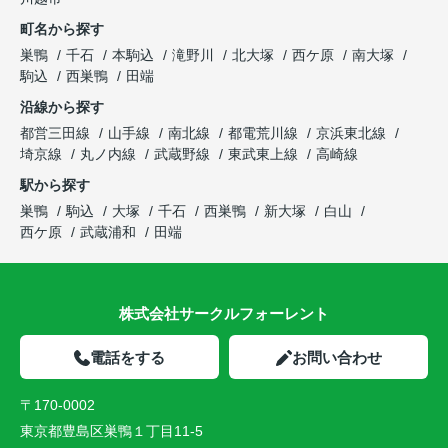
町名から探す
巣鴨
千石
本駒込
滝野川
北大塚
西ケ原
南大塚
駒込
西巣鴨
田端
沿線から探す
都営三田線
山手線
南北線
都電荒川線
京浜東北線
埼京線
丸ノ内線
武蔵野線
東武東上線
高崎線
駅から探す
巣鴨
駒込
大塚
千石
西巣鴨
新大塚
白山
西ケ原
武蔵浦和
田端
株式会社サークルフォーレント
電話をする
お問い合わせ
〒170-0002
東京都豊島区巣鴨１丁目11-5