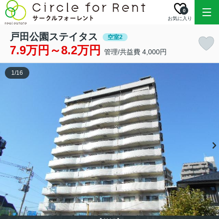
0
お気に入り
戸田公園ステイタス
空室2
7.9万円～8.2万円
管理/共益費 4,000円
1
/
16