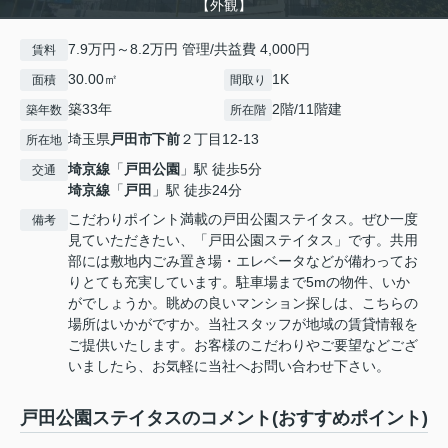
【外観】
7.9万円～8.2万円 管理/共益費 4,000円
賃料
30.00㎡
1K
面積
間取り
築33年
2階/11階建
築年数
所在階
埼玉県
戸田市
下前
２丁目12-13
所在地
埼京線
「
戸田公園
」駅 徒歩5分
交通
埼京線
「
戸田
」駅 徒歩24分
こだわりポイント満載の戸田公園ステイタス。ぜひ一度
備考
見ていただきたい、「戸田公園ステイタス」です。共用
部には敷地内ごみ置き場・エレベータなどが備わってお
りとても充実しています。駐車場まで5mの物件、いか
がでしょうか。眺めの良いマンション探しは、こちらの
場所はいかがですか。当社スタッフが地域の賃貸情報を
ご提供いたします。お客様のこだわりやご要望などござ
いましたら、お気軽に当社へお問い合わせ下さい。
戸田公園ステイタスのコメント(おすすめポイント)