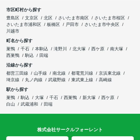
市区町村から探す
豊島区
文京区
北区
さいたま市南区
さいたま市桜区
さいたま市浦和区
板橋区
戸田市
さいたま市中央区
川越市
町名から探す
巣鴨
千石
本駒込
滝野川
北大塚
西ケ原
南大塚
西巣鴨
駒込
田端
沿線から探す
都営三田線
山手線
南北線
都電荒川線
京浜東北線
埼京線
丸ノ内線
武蔵野線
東武東上線
高崎線
駅から探す
巣鴨
駒込
大塚
千石
西巣鴨
新大塚
西ケ原
白山
武蔵浦和
田端
株式会社サークルフォーレント