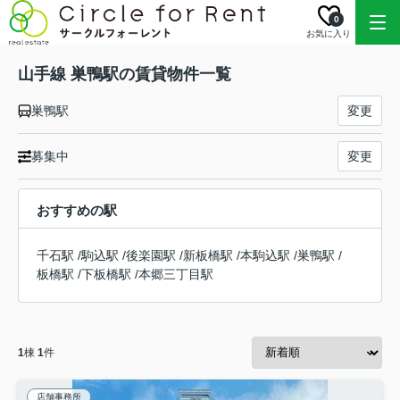
0
お気に入り
山手線 巣鴨駅の賃貸物件一覧
巣鴨駅
変更
募集中
変更
おすすめの駅
千石駅
/
駒込駅
/
後楽園駅
/
新板橋駅
/
本駒込駅
/
巣鴨駅
/
板橋駅
/
下板橋駅
/
本郷三丁目駅
1
棟
1
件
店舗事務所