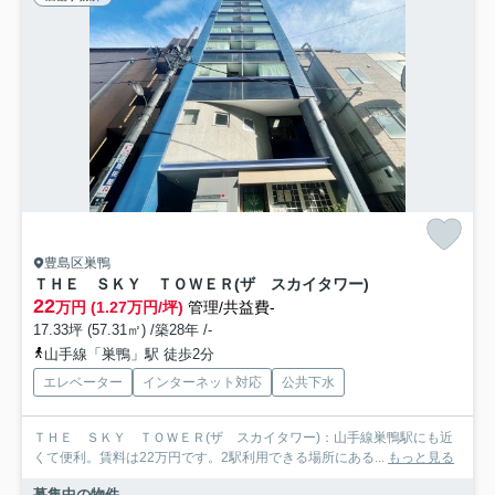
豊島区巣鴨
ＴＨＥ ＳＫＹ ＴＯＷＥＲ(ザ スカイタワー)
22
万円 (1.27万円/坪)
管理/共益費-
17.33坪 (57.31㎡) /築28年 /-
山手線「巣鴨」駅 徒歩2分
エレベーター
インターネット対応
公共下水
ＴＨＥ ＳＫＹ ＴＯＷＥＲ(ザ スカイタワー)：山手線巣鴨駅にも近
くて便利。賃料は22万円です。2駅利用できる場所にある...
もっと見る
募集中の物件