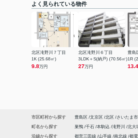
よく見られている物件
北区滝野川７丁目
北区滝野川６丁目
豊島
1K (25.68㎡)
3LDK＋S(納戸) (70.56㎡)
1R (
9.8
27
13.
万円
万円
市区町村から探す
豊島区
文京区
北区
さいたま市
町名から探す
巣鴨
千石
本駒込
滝野川
北大
沿線から探す
都営三田線
山手線
南北線
都