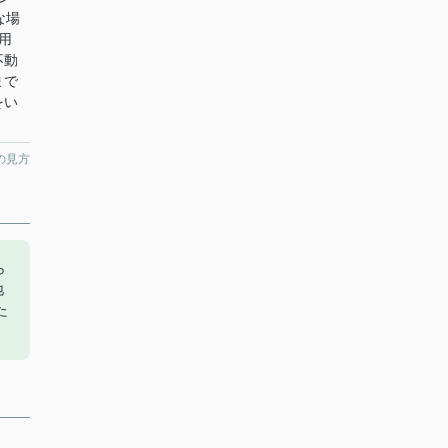
な場
用
不動
まで
をい
の見方
ら
地
た