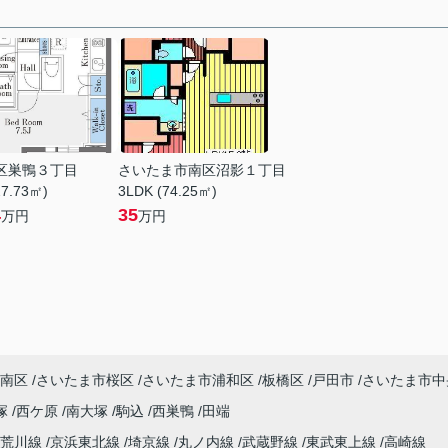
区巣鴨３丁目
さいたま市南区沼影１丁目
27.73㎡)
3LDK (74.25㎡)
4
35
万円
万円
南区
さいたま市桜区
さいたま市浦和区
板橋区
戸田市
さいたま市中
塚
西ケ原
南大塚
駒込
西巣鴨
田端
電荒川線
京浜東北線
埼京線
丸ノ内線
武蔵野線
東武東上線
高崎線