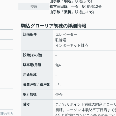
山手線
「
駒込
」駅 徒歩8分
都営三田線
「
千石
」駅 徒歩12分
交通
山手線
「
巣鴨
」駅 徒歩18分
駒込グローリア初穂の詳細情報
設備条件
エレベーター
駐輪場
インターネット対応
設備(その他)
-
駐車場/月額
無/-
用途地域
-
募集戸数 / 総戸数
- / -
取引態様
仲介
備考
こだわりポイント満載の駒込グロー
初穂。ローソン 本駒込五丁目店まで
情報の見方
4分と近場にコンビニがあるのもポイ