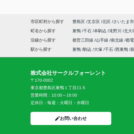
市区町村から探す
豊島区
文京区
北区
さいたま市
町名から探す
巣鴨
千石
本駒込
滝野川
北大
沿線から探す
都営三田線
山手線
南北線
都
駅から探す
巣鴨
駒込
大塚
千石
西巣鴨
株式会社サークルフォーレント
〒170-0002
東京都豊島区巣鴨１丁目11-5
営業時間：
10:00～18:00
定休日：
毎週：火曜日・水曜日
お問い合わせ