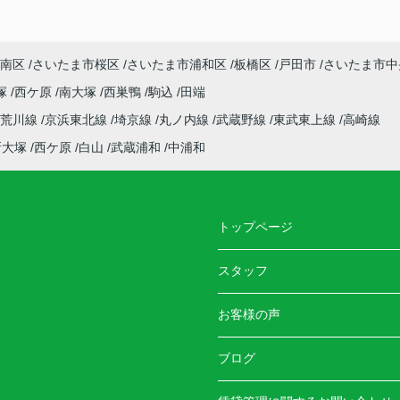
南区
さいたま市桜区
さいたま市浦和区
板橋区
戸田市
さいたま市中
塚
西ケ原
南大塚
西巣鴨
駒込
田端
電荒川線
京浜東北線
埼京線
丸ノ内線
武蔵野線
東武東上線
高崎線
新大塚
西ケ原
白山
武蔵浦和
中浦和
トップページ
スタッフ
お客様の声
ブログ