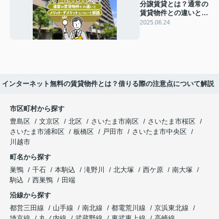
分譲賃貸とは？通常の
賃貸物件との違いとメ
リット・デメリットに
2025.06.24
ついて解説
インターネット無料の賃貸物件とは？借りる際の注意点について解説
市区町村から探す
豊島区
文京区
北区
さいたま市南区
さいたま市桜区
さいたま市浦和区
板橋区
戸田市
さいたま市中央区
川越市
町名から探す
巣鴨
千石
本駒込
滝野川
北大塚
西ケ原
南大塚
駒込
西巣鴨
田端
沿線から探す
都営三田線
山手線
南北線
都電荒川線
京浜東北線
埼京線
丸ノ内線
武蔵野線
東武東上線
高崎線