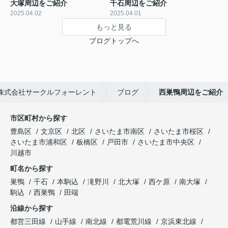
大塚周辺をご紹介
千石周辺をご紹介
2025.04.02
2025.04.01
もっと見る
ブログトップへ
株式会社サークルフォーレント
ブログ
西巣鴨周辺をご紹介
市区町村から探す
豊島区
文京区
北区
さいたま市南区
さいたま市桜区
さいたま市浦和区
板橋区
戸田市
さいたま市中央区
川越市
町名から探す
巣鴨
千石
本駒込
滝野川
北大塚
西ケ原
南大塚
駒込
西巣鴨
田端
沿線から探す
都営三田線
山手線
南北線
都電荒川線
京浜東北線