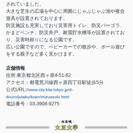
されていました。
大きな芝生の広場を中心に周囲にじゃぶじゃぶ池や複合
遊具が設置されております。
防災施設も充実しており災害用トイレ、防災バーゴラ、
かまどベンチ、防災井戸、耐震貯水槽等が設置されてお
り、災害時頼りになる公園です。
広い公園ですので、ベビーカーでの散歩や、ボール遊び
をする親子など多く見かけます。
店舗情報
住所:東京都北区西ヶ原4-51-62
アクセス：都電荒川線西ヶ原四丁目駅徒歩5分
公式URL:
//www.city.kita.tokyo.jp/d-
douro/jutaku/koen/mizuasobi.html
電話番号：03-3908-9275