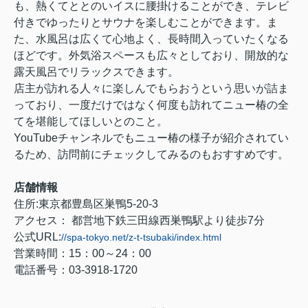
も、熱くてととのいイスに腰掛けることができ、テレビ
付きでゆったりとサウナを楽しむことができます。ま
た、水風呂は広くて心地よく、長時間入っていたくなる
ほどです。外気浴スペースも広々としており、開放的な
露天風呂でリラックスできます。
店主が訪れる人々に楽しんでもらおうという思いが詰ま
っており、一度だけではなく何度も訪れてニュー椿の全
てを堪能してほしいとのこと。
YouTubeチャンネルでもニュー椿の様子が紹介されてい
るため、訪問前にチェックしてみるのもおすすめです。
店舗情報
住所:東京都豊島区巣鴨5-20-3
アクセス： 都営地下鉄三田線西巣鴨駅より徒歩7分
公式URL:
//spa-tokyo.net/z-t-tsubaki/index.html
営業時間：15：00～24：00
電話番号：03-3918-1720