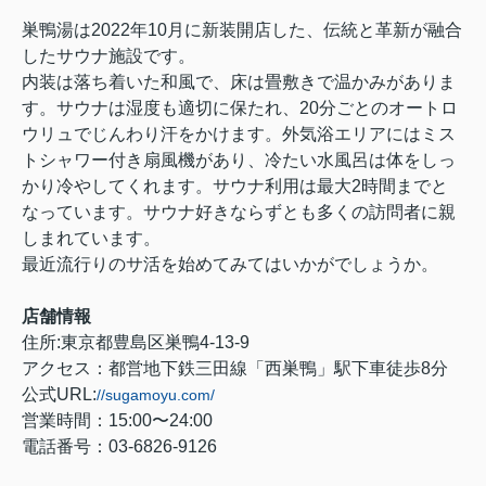
巣鴨湯は2022年10月に新装開店した、伝統と革新が融合
したサウナ施設です。
内装は落ち着いた和風で、床は畳敷きで温かみがありま
す。サウナは湿度も適切に保たれ、20分ごとのオートロ
ウリュでじんわり汗をかけます。外気浴エリアにはミス
トシャワー付き扇風機があり、冷たい水風呂は体をしっ
かり冷やしてくれます。サウナ利用は最大2時間までと
なっています。サウナ好きならずとも多くの訪問者に親
しまれています。
最近流行りのサ活を始めてみてはいかがでしょうか。
店舗情報
住所:東京都豊島区巣鴨4-13-9
アクセス：都営地下鉄三田線「西巣鴨」駅下車徒歩8分
公式URL:
//sugamoyu.com/
営業時間：15:00〜24:00
電話番号：03-6826-9126