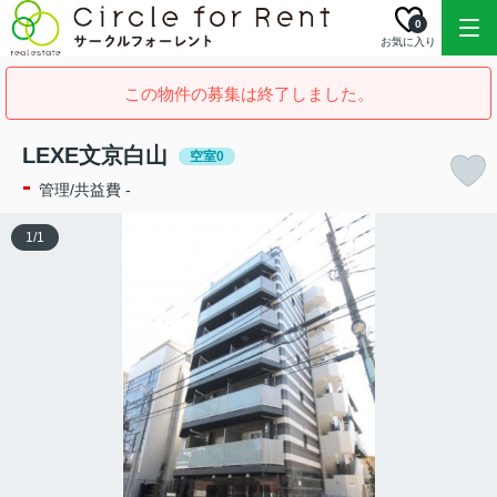
0
お気に入り
この物件の募集は終了しました。
LEXE文京白山
空室0
-
管理/共益費 -
1
/
1