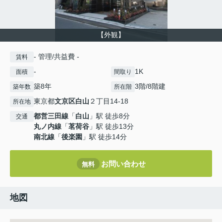
【外観】
- 管理/共益費 -
賃料
-
1K
面積
間取り
築8年
3階/8階建
築年数
所在階
東京都
文京区
白山
２丁目14-18
所在地
都営三田線
「
白山
」駅 徒歩8分
交通
丸ノ内線
「
茗荷谷
」駅 徒歩13分
南北線
「
後楽園
」駅 徒歩14分
お問い合わせ
無料
地図