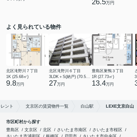
26.5
万円
よく見られている物件
北区滝野川７丁目
北区滝野川６丁目
豊島区巣鴨３丁目
1K (25.68㎡)
3LDK＋S(納戸) (70.56㎡)
1R (27.73㎡)
3
9.8
27
13.4
万円
万円
万円
ーレント
文京区の賃貸物件一覧
白山駅
LEXE文京白山
市区町村から探す
豊島区
文京区
北区
さいたま市南区
さいたま市桜区
さいたま市浦和区
板橋区
戸田市
さいたま市中央区