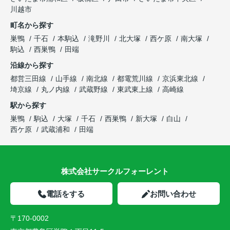
川越市
町名から探す
巣鴨
千石
本駒込
滝野川
北大塚
西ケ原
南大塚
駒込
西巣鴨
田端
沿線から探す
都営三田線
山手線
南北線
都電荒川線
京浜東北線
埼京線
丸ノ内線
武蔵野線
東武東上線
高崎線
駅から探す
巣鴨
駒込
大塚
千石
西巣鴨
新大塚
白山
西ケ原
武蔵浦和
田端
株式会社サークルフォーレント
電話をする
お問い合わせ
〒170-0002