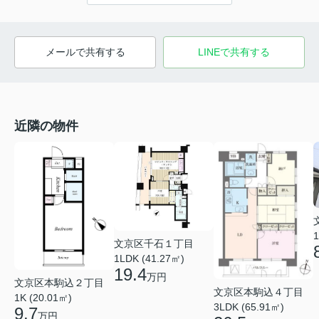
メールで共有する
LINEで共有する
近隣の物件
1
文京区千石１丁目
1LDK (41.27㎡)
19.4
万円
文京区本駒込２丁目
文京区本駒込４丁目
1K (20.01㎡)
3LDK (65.91㎡)
9.7
万円