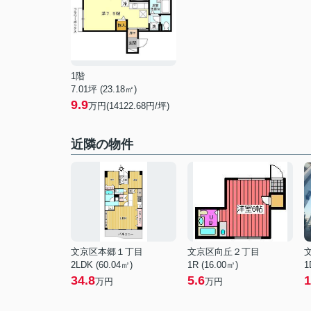
1階
7.01坪 (23.18㎡)
9.9
万円(14122.68円/坪)
近隣の物件
文京区本郷１丁目
文京区向丘２丁目
2LDK (60.04㎡)
1R (16.00㎡)
1
34.8
5.6
1
万円
万円