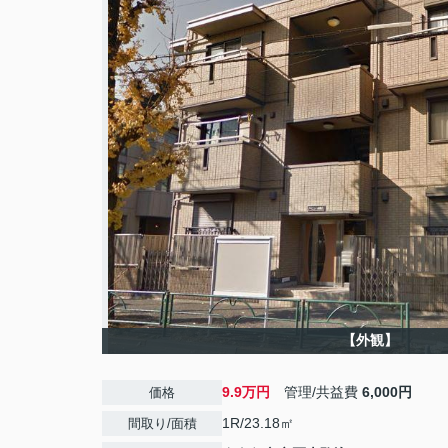
【外観】
9.9万円
管理/共益費
6,000円
価格
1R/23.18㎡
間取り/面積