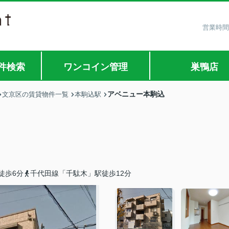
営業時間
件検索
ワンコイン管理
巣鴨店
アベニュー本駒込
文京区の賃貸物件一覧
本駒込駅
徒歩6分
千代田線「千駄木」駅徒歩12分