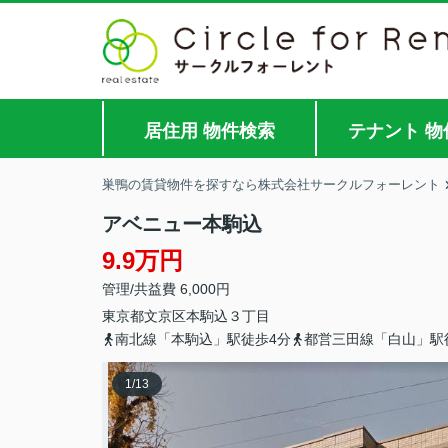
居住用 物件検索
テナント 物
巣鴨の賃貸物件を探すなら株式会社サークルフォーレント
アベニュー本駒込
9.9万円
管理/共益費 6,000円
東京都
文京区
本駒込
３丁目
南北線「本駒込」駅徒歩4分
都営三田線「白山」駅
1
/
13