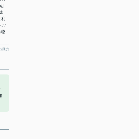
辺
ま
ご利
をご
の物
の見方
賃
明