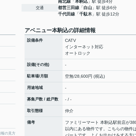
南北線
「
本駒込
」駅 徒歩4分
都営三田線
「
白山
」駅 徒歩6分
交通
千代田線
「
千駄木
」駅 徒歩12分
アベニュー本駒込の詳細情報
設備条件
CATV
インターネット対応
オートロック
設備(その他)
-
駐車場/月額
空無/28,600円 (税込)
用途地域
-
募集戸数 / 総戸数
- / -
取引態様
仲介
備考
ファミリーマート 本駒込駅前店が38
以内にある物件です。こちらの物件
情報の見方
パートです。よくお出かけをする方