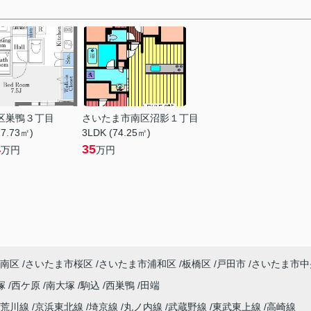
区巣鴨３丁目
さいたま市南区沼影１丁目
27.73㎡)
3LDK (74.25㎡)
4
35
万円
万円
南区
さいたま市桜区
さいたま市浦和区
板橋区
戸田市
さいたま市中
塚
西ケ原
南大塚
駒込
西巣鴨
田端
電荒川線
京浜東北線
埼京線
丸ノ内線
武蔵野線
東武東上線
高崎線