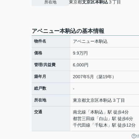
東京都
文京区
本駒込
３丁目
所在地
アベニュー本駒込の基本情報
物件名
アベニュー本駒込
価格
9.9万円
管理/共益費
6,000円
築年月
2007年5月（築19年）
総戸数
-
所在地
東京都
文京区
本駒込
３丁目
交通
南北線
「
本駒込
」駅 徒歩4分
都営三田線
「
白山
」駅 徒歩6分
千代田線
「
千駄木
」駅 徒歩12分