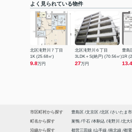
よく見られている物件
北区滝野川７丁目
北区滝野川６丁目
豊島
1K (25.68㎡)
3LDK＋S(納戸) (70.56㎡)
1R (
9.8
27
13.
万円
万円
市区町村から探す
豊島区
文京区
北区
さいたま市
町名から探す
巣鴨
千石
本駒込
滝野川
北大
沿線から探す
都営三田線
山手線
南北線
都